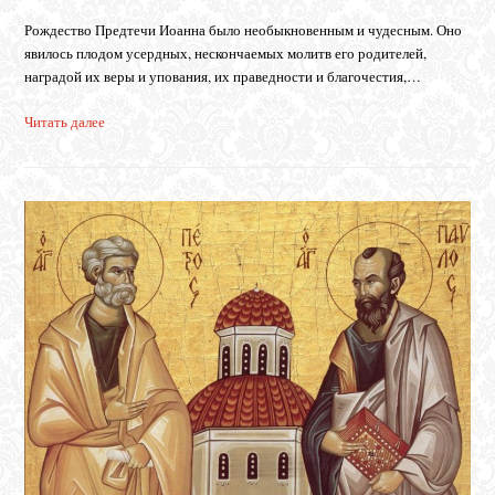
Рождество Предтечи Иоанна было необыкновенным и чудесным. Оно
явилось плодом усердных, нескончаемых молитв его родителей,
наградой их веры и упования, их праведности и благочестия,…
Читать далее