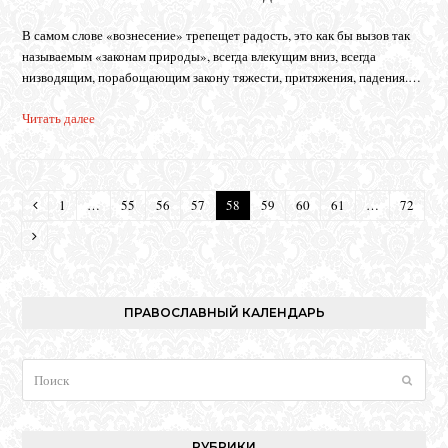
В самом слове «вознесение» трепещет радость, это как бы вызов так
называемым «законам природы», всегда влекущим вниз, всегда
низводящим, порабощающим закону тяжести, притяжения, падения.…
Читать далее
1
…
55
56
57
58
59
60
61
…
72
Предыдущий
Page
Page
Page
Page
Page
Page
Page
Page
Page
Следующий
ПРАВОСЛАВНЫЙ КАЛЕНДАРЬ
Поиск
Отпра
РУБРИКИ