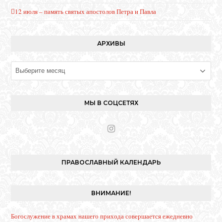
12 июля – память святых апостолов Петра и Павла
АРХИВЫ
Архивы
МЫ В СОЦСЕТЯХ
I
n
s
t
ПРАВОСЛАВНЫЙ КАЛЕНДАРЬ
a
g
r
ВНИМАНИЕ!
a
m
Богослужение в храмах нашего прихода совершается ежедневно