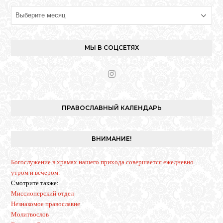
Архивы
МЫ В СОЦСЕТЯХ
I
n
s
t
ПРАВОСЛАВНЫЙ КАЛЕНДАРЬ
a
g
r
ВНИМАНИЕ!
a
m
Богослужение в храмах нашего прихода совершается ежедневно
утром и вечером.
Смотрите также:
Миссионерский отдел
Незнакомое православие
Молитвослов