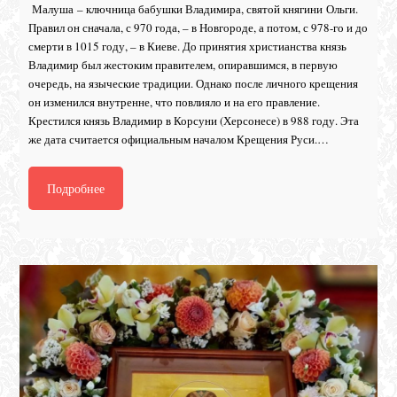
Малуша – ключница бабушки Владимира, святой княгини Ольги.
Правил он сначала, с 970 года, – в Новгороде, а потом, с 978-го и до
смерти в 1015 году, – в Киеве. До принятия христианства князь
Владимир был жестоким правителем, опиравшимся, в первую
очередь, на языческие традиции. Однако после личного крещения
он изменился внутренне, что повлияло и на его правление.
Крестился князь Владимир в Корсуни (Херсонесе) в 988 году. Эта
же дата считается официальным началом Крещения Руси.…
Подробнее