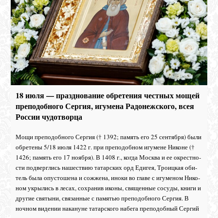
18 июля — празднование обретения честных мощей
преподобного Сергия, игумена Радонежского, всея
России чудотворца
Мо­щи пре­по­доб­но­го Сер­гия († 1392; па­мять его 25 сен­тяб­ря) бы­ли
об­ре­те­ны 5/18 июля 1422 г. при пре­по­доб­ном игу­мене Ни­коне (†
1426; па­мять его 17 но­яб­ря). В 1408 г., ко­гда Москва и ее окрест­но­
сти под­верг­лись на­ше­ствию та­тар­ских орд Еди­гея, Тро­иц­кая оби­
тель бы­ла опу­сто­ше­на и со­жже­на, ино­ки во гла­ве с игу­ме­ном Ни­ко­
ном укры­лись в ле­сах, со­хра­нив ико­ны, свя­щен­ные со­су­ды, кни­ги и
дру­гие свя­ты­ни, свя­зан­ные с па­мя­тью пре­по­доб­но­го Сер­гия. В
ноч­ном ви­де­нии на­ка­нуне та­тар­ско­го на­бе­га пре­по­доб­ный Сер­гий