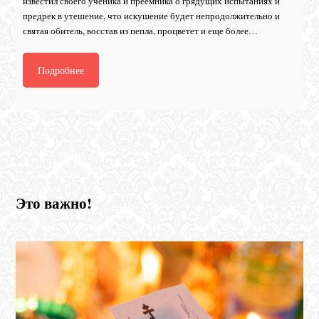
из­ве­стил сво­е­го уче­ни­ка и пре­ем­ни­ка о гря­ду­щих ис­пы­та­ни­ях и
пред­рек в уте­ше­ние, что ис­ку­ше­ние бу­дет непро­дол­жи­тель­но и
свя­тая оби­тель, вос­став из пеп­ла, про­цве­тет и еще бо­лее…
Подробнее
Это важно!