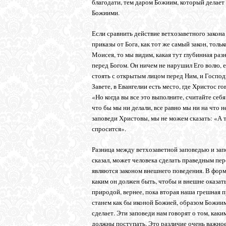
благодати, тем даром Божиим, который делает 
Божиими.
Если сравнить действие ветхозаветного закон
приказы от Бога, как тот же самый закон, тол
Моисея, то мы видим, какая тут глубинная ра
перед Богом. Он ничем не нарушил Его волю, е
стоять с открытым лицом перед Ним, и Господь
Завете, в Евангелии есть место, где Христос 
«Но когда вы все это выполните, считайте себя 
что бы мы ни делали, все равно мы ни на что н
заповеди Христовы, мы не можем сказать: «А т
спросится».
Разница между ветхозаветной заповедью и запо
сказал, может человека сделать праведным пе
являются законом внешнего поведения. В форм
каким он должен быть, чтобы и внешне оказатьс
природой, вернее, пока вторая наша грешная 
станем как бы иконой Божией, образом Божиим
сделает. Эти заповеди нам говорят о том, как
должны поступать. Это различие очень важное.