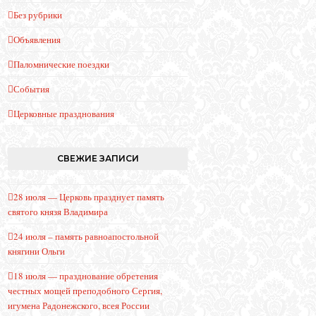
Без рубрики
Объявления
Паломнические поездки
События
Церковные празднования
СВЕЖИЕ ЗАПИСИ
28 июля — Церковь празднует память
святого князя Владимира
24 июля – память равноапостольной
княгини Ольги
18 июля — празднование обретения
честных мощей преподобного Сергия,
игумена Радонежского, всея России