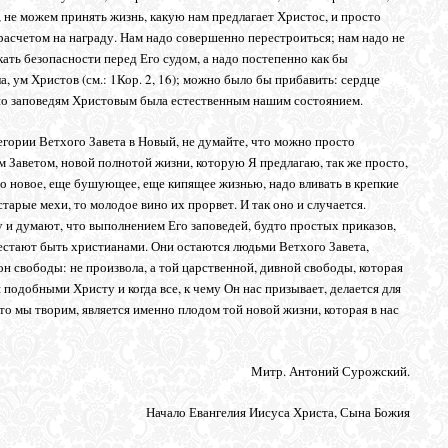
, не можем принять жизнь, какую нам предлагает Христос, и просто
с расчетом на награду. Нам надо совершенно перестроиться; нам надо не
кать безопасности перед Его судом, а надо постепенно как бы
, ум Христов (см.: 1Кор. 2, 16); можно было бы прибавить: сердце
 по заповедям Христовым была естественным нашим состоянием.
егории Ветхого Завета в Новый, не думайте, что можно просто
м Заветом, новой полнотой жизни, которую Я предлагаю, так же просто,
о новое, еще бушующее, еще кипящее жизнью, надо вливать в крепкие
старые мехи, то молодое вино их прорвет. И так оно и случается.
 и думают, что выполнением Его заповедей, будто простых приказов,
естают быть христианами. Они остаются людьми Ветхого Завета,
кон свободы: не произвола, а той царственной, дивной свободы, которая
 подобными Христу и когда все, к чему Он нас призывает, делается для
то мы творим, является именно плодом той новой жизни, которая в нас
Митр. Антоний Сурожский.
Начало Евангелия Иисуса Христа, Сына Божия