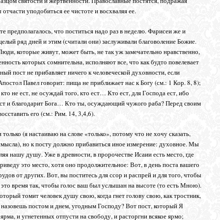
разцом святости и жертвенности. Православные постятся, подражая
отчасти уподобиться ее чистоте и восхваляя ее.
те предполагалось, что поститься надо раз в неделю. Фарисеи же и
целый ряд дней и этим (считали они) заслуживали благоволение Божие.
 Люди, которые живут, может быть, не так уж замечательно нравственно,
енность которых сомнительна, исполняют все, что как будто повелевает
сный пост не прибавляет ничего к человеческой духовности, если
остол Павел говорит: пища не приближает нас к Богу (см.: 1 Кор. 8, 8);
и кто не ест, не осуждай того, кто ест… Кто ест, для Господа ест, ибо
е ест и благодарит Бога… Кто ты, осуждающий чужого раба? Перед своим
сставить его (см.: Рим. 14, 3,4,6).
 только (я настаиваю на слове «только», потому что не хочу сказать,
мысла), но к посту должно прибавиться иное измерение: духовное. Мы
ляя нашу душу. Уже в древности, в пророчестве Исаии есть место, где
приведу это место, хотя оно продолжительное: Вот, в день поста вашего
удов от других. Вот, вы поститесь для ссор и распрей и для того, чтобы
 это время так, чтобы голос ваш был услышан на высоте (то есть Мною).
 который томит человек душу свою, когда гнет голову свою, как тростник,
и назовешь постом и днем, угодным Господу? Вот пост, который Я
ярма, и угнетенных отпусти на свободу, и расторгни всякое ярмо;