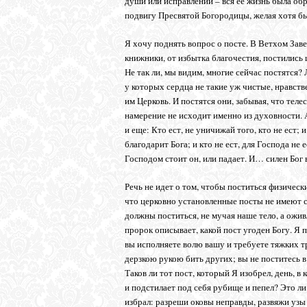
души или исправлении – вся ее жизнь была об
подвигу Пресвятой Богородицы, желая хотя бы 
Я хочу поднять вопрос о посте. В Ветхом Заве
книжники, от избытка благочестия, постились 
Не так ли, мы видим, многие сейчас постятся?
у которых сердца не такие уж чистые, нравств
им Церковь. И постятся они, забывая, что теле
намерение не исходит именно из духовности. Ап
и еще: Кто ест, не уничижай того, кто не ест; 
благодарит Бога; и кто не ест, для Господа н
Господом стоит он, или падает. И… силен Бог во
Речь не идет о том, чтобы поститься физически
что церковно установленные посты не имеют с
должны поститься, не мучая наше тело, а ожив
пророк описывает, какой пост угоден Богу. Я 
вы исполняете волю вашу и требуете тяжких тр
дерзкою рукою бить других; вы не поститесь в
Таков ли тот пост, который Я изобрел, день, в
и подстилает под себя рубище и пепел? Это л
избрал: разреши оковы неправды, развяжи узы 