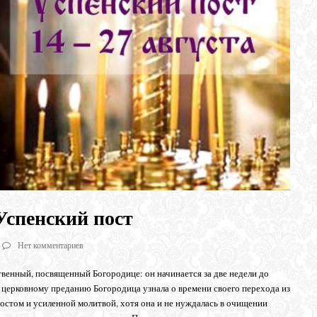
 Успенский пост
Нет комментариев
твенный, посвященный Богородице: он начинается за две недели до
 церковному преданию Богородица узнала о времени своего перехода из
постом и усиленной молитвой, хотя она и не нуждалась в очищении