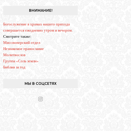
g
r
ВНИМАНИЕ!
a
m
Богослужение в храмах нашего прихода
совершается ежедневно утром и вечером.
Смотрите также:
Миссионерский отдел
Незнакомое православие
Молитвослов
Группа «Соль земли»
Библия за год
МЫ В СОЦСЕТЯХ
I
n
s
t
a
g