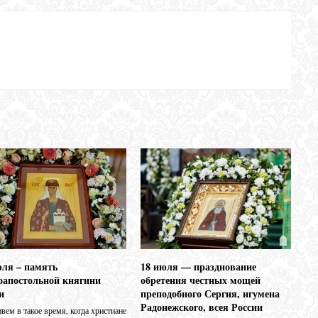
18 июля — празднование
юля – память
обретения честных мощей
оапостольной княгини
преподобного Сергия, игумена
и
Радонежского, всея России
ем в такое время, когда христиане