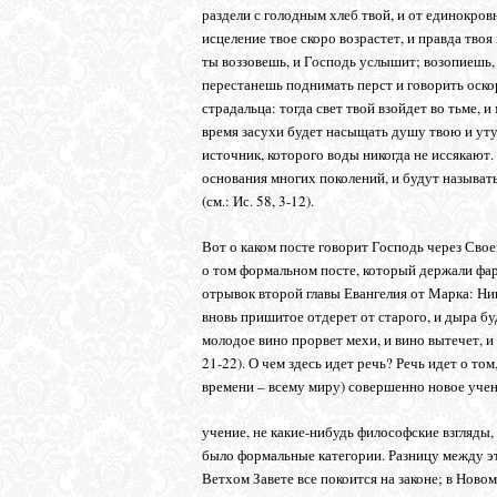
раздели с голодным хлеб твой, и от единокровно
исцеление твое скоро возрастет, и правда твоя
ты воззовешь, и Господь услышит; возопиешь, 
перестанешь поднимать перст и говорить оск
страдальца: тогда свет твой взойдет во тьме, и
время засухи будет насыщать душу твою и утуч
источник, которого воды никогда не иссякают
основания многих поколений, и будут называть
(см.: Ис. 58, 3-12).
Вот о каком посте говорит Господь через Своег
о том формальном посте, который держали фа
отрывок второй главы Евангелия от Марка: Ник
вновь пришитое отдерет от старого, и дыра бу
молодое вино прорвет мехи, и вино вытечет, и
21-22). О чем здесь идет речь? Речь идет о то
времени – всему миру) совершенно новое учен
учение, не какие-нибудь философские взгляды,
было формальные категории. Разницу между э
Ветхом Завете все покоится на законе; в Нов