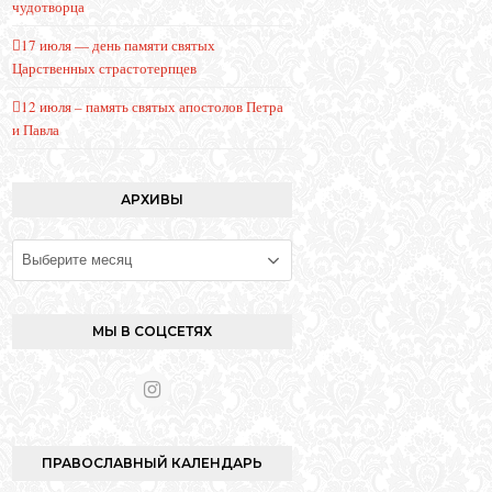
чудотворца
17 июля — день памяти святых
Царственных страстотерпцев
12 июля – память святых апостолов Петра
и Павла
АРХИВЫ
Архивы
МЫ В СОЦСЕТЯХ
I
n
s
t
ПРАВОСЛАВНЫЙ КАЛЕНДАРЬ
a