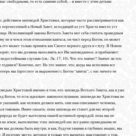
нас свободными, то есть самими собой, – и вместе с этим детьми
а с действием заповедей Христовых, которые часто рассматриваются как
ько перенесенный в Новый Завет, исходящий из уст Христа вместо уст
зница. Исполняющий законы Ветхого Завета мог себя считать праведным
му не в чем в этом отношении каяться, он чист перед Богом, он может
 его может только принять как Своего верного друга и слугу. В Новом
говорит, что мы должны выполнить все Им заповеданное, и прибавляет:
недостойными слугами (см.: Лк. 17, 10). Что это значит? Значит ли это:
е годимся? Конечно, нет. Но это значит, что, когда мы исполним все
еперь мы (простите за выражение) с Богом “квиты”; с нас ничего не
ведью Христовой именно в том, что заповедь Ветхого Завета, как я уже
ред Богом, то есть идеально законопослушным; заповеди же Христовы не
е указаний, как человек должен жить, они нам описывают человека,
я таковым. Иначе сказать: пока заповедь не станет для нас второй
природа не будет вытеснена нашей истинной природой, пока мы не
 на земле, выполнение этих заповедей нас все равно праведными не
ими мы должны быть внутри, и как, будучи такими в глубинах наших, мы
 И поэтому место, которое я только что вычитал, нам говорит о том,