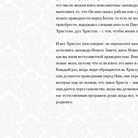
что мы не можем взять новозаветные заповеди
выполнять то, что Он нам сказал, рабски или 
искать праведности перед Богом, то есть не ис
приобрести, выражаясь словами апостола Павла
Христово, дух Христов, – с тем, чтобы жизнь
И вот Христос нам говорит: не переносите кат
исполнять заповеди Нового Завета, жить Новы
как вы жили ветхозаветной праведностью. Вин
новые мехи, потому что если влить это вино в 
Каждый раз, когда люди обращаются ко Христу
они делаются праведными перед Ним, они пер
которые еще не поняли, что закон Христа – за
нам дается через сыновство, когда мы делаемся
нас естественным прорывом души, когда все, ч
родилась.