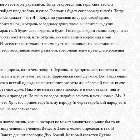
го твоего не укрывайся. Тогда откроется, как заря, свет твой, и
 пойдет пред тобою, и слава Господня будет сопровождать тебя. Тогда
и Он скажет: “вот Я!” Когда ты удалишь из среды своей ярмо,
орбительное, и отдашь голодному душу твою, и напитаешь душу
 мрак твой будет как полдень; и будет Господь вождем твоим всегда: и во
нять кости твои, и ты будешь, как напоенный водою сад и как
. И заселятся потомками твоими пустыни вековые: ты восстановишь
 тебя восстановителем развалин, возобновителем путей для населения
о пророка, вот о чем говорит Церковь, когда призывает поститься, а не
рисеи и который мы так часто фарисейски сами держим. Вот следующий
то к ветхой одежде не приставляет заплаты из небеленой ткани: иначе
дет еще хуже. Никто не вливает вина молодого в мехи ветхие: иначе
 мехи пропадут. Но вино молодое надобно вливать в мехи новые (Мк. 2,
м, что Христос принес еврейскому народу (и через еврейский народ того
ие: не теоретическое
 а новую жизнь, жизнь, которая не может уложиться в какие бы то ни
тим учением и учением Ветхого Завета можно определить так. В
ом Завете дышит свободно Дух Божий, Который является Духом