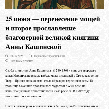
25 июня — перенесение мощей
и второе прославление
благоверной великой княгини
Анны Кашинской
24.06.2026
Церковные празднования
Нет комментариев
Св. блгв. княгиня Анна Кашинская (1280-1368), супруга тверского
князя Михаила, пережила гибель мужа и сыновей в Орде, разорение
Твери. Приняв монашество, стала образцом терпения и веры. Её
гробница в Кашине прославилась чудесами в XVII веке, но
канонизация была приостановлена из-за раскола. В 1909 году
почитание восстановлено.
Святая благоверная великая княгиня Анна – дочь Ростовского князя