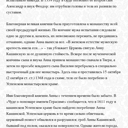
Александр и внук Феодор: им отрубили головы и тела их разняли по
суставам.
Благоверная великая княгиня была приуготовлена к монашеству всей
своей предыдущей жизнью. По кончине мужа испытания следовали
одно за другим и, казалось, их невозможно пережить, не предавшись
отчаянию, однако Анна вынесла все. «В женском естестве мужескую
крепость имела еси…» – так ублажает Церковь святую Анну
Кашинскую за ее душевную стойкость. Вскоре после мученической
кончины сына и внука Анна приняла монашество сначала в Твери, а
затем по просьбе младшего сына Василия перебралась в специально
выстроенный для нее монастырь. Здесь она и преставилась 15 октября
(2 октября ст. ст.) 1368 года в схиме, тело ее было погребено в
Успенском монастырском храме.
Имя благоверной княгини Анны с течением времени было забыто. В
«Чуде о пономаре именем Герасиме» сообщается, что в 1611 году в
кашинском Успенском храме было найдено погребение Анны
Кашинской. Успенская церковь в то время сильно обветшала,
церковный помост обвалился и разрушился; гроб Анны Кашинской,
бывший под полом, оказался на поверхности. Однако жители города,