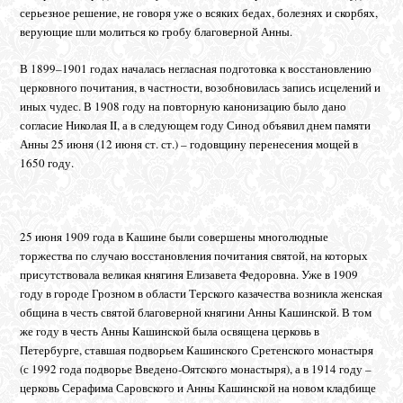
серьезное решение, не говоря уже о всяких бедах, болезнях и скорбях,
верующие шли молиться ко гробу благоверной Анны.
В 1899–1901 годах началась негласная подготовка к восстановлению
церковного почитания, в частности, возобновилась запись исцелений и
иных чудес. В 1908 году на повторную канонизацию было дано
согласие Николая II, а в следующем году Синод объявил днем памяти
Анны 25 июня (12 июня ст. ст.) – годовщину перенесения мощей в
1650 году.
25 июня 1909 года в Кашине были совершены многолюдные
торжества по случаю восстановления почитания святой, на которых
присутствовала великая княгиня Елизавета Федоровна. Уже в 1909
году в городе Грозном в области Терского казачества возникла женская
община в честь святой благоверной княгини Анны Кашинской. В том
же году в честь Анны Кашинской была освящена церковь в
Петербурге, ставшая подворьем Кашинского Сретенского монастыря
(с 1992 года подворье Введено-Оятского монастыря), а в 1914 году –
церковь Серафима Саровского и Анны Кашинской на новом кладбище