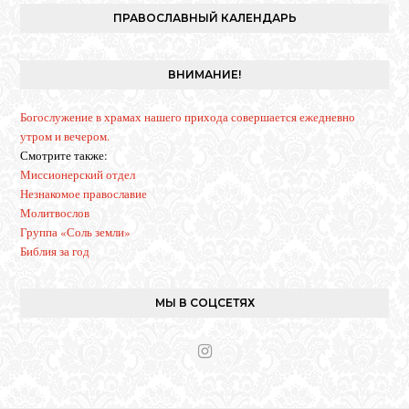
t
ПРАВОСЛАВНЫЙ КАЛЕНДАРЬ
a
g
r
ВНИМАНИЕ!
a
m
Богослужение в храмах нашего прихода совершается ежедневно
утром и вечером.
Смотрите также:
Миссионерский отдел
Незнакомое православие
Молитвослов
Группа «Соль земли»
Библия за год
МЫ В СОЦСЕТЯХ
I
n
s
t