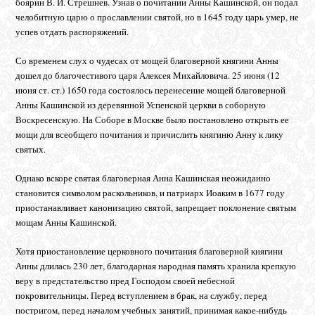
боярин В. И. Стрешнев. Узнав о почитании Анны Кашинской, он подал
челобитную царю о прославлении святой, но в 1645 году царь умер, не
успев отдать распоряжений.
Со временем слух о чудесах от мощей благоверной княгини Анны
дошел до благочестивого царя Алексея Михайловича. 25 июня (12
июня ст. ст.) 1650 года состоялось перенесение мощей благоверной
Анны Кашинской из деревянной Успенской церкви в соборную
Воскресенскую. На Соборе в Москве было постановлено открыть ее
мощи для всеобщего почитания и причислить княгиню Анну к лику
святых.
Однако вскоре святая благоверная Анна Кашинская неожиданно
становится символом раскольников, и патриарх Иоаким в 1677 году
приостанавливает канонизацию святой, запрещает поклонение святым
мощам Анны Кашинской.
Хотя приостановление церковного почитания благоверной княгини
Анны длилась 230 лет, благодарная народная память хранила крепкую
веру в предстательство пред Господом своей небесной
покровительницы. Перед вступлением в брак, на службу, перед
постригом, перед началом учебных занятий, принимая какое-нибудь