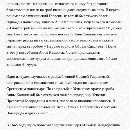
не зная, чье это захоронение, относились к нему без должного
благоговения: клали на гроб шапки и даже садились на него. В церкви
пономарем служил некий Герасим, который был тяжело болен.
Однажды ночью ему явилась Анна Кашинская, исцелила его и сказала:
«И почто гроб мой ни во что же вменяете и мене презираете? И доколе
тако быти ми от вас попираеме ногами?» Анна Кашинская повелела
Герасиму рассказать о своем явлении настоятелю храма и зажечь
свечу перед ее гробом у Нерукотворного Образа Спасителя. После
этого у погребения Анны Кашинской стали происходить
многочисленные чудеса и исцеления (до прославления святой было
записано 41 чудо).
Одно из чудес случилось с расслабленной Софией Гавреневой,
постриженной в монашество с именем Феодосия в кашинском
Сретенском монастыре. По ее просьбе в Успенском храме у гроба
Анны Кашинской был отслужен молебен празднику Успения
Пресвятой Богородицы и лития, после чего инокиня исцелилась. В
Кашин привозили больных из Твери, Углича, Переславля-Залесского,
Новгорода и других мест.
В 1645 году здесь побывал родственник царя Михаила Феодоровича