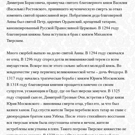
Димитрия Борисовича, правнучка святого благоверного князя Василия
(Василько) Ростовского, принявшего мученическую смерть за отказ
изменить святой православной вере. Побратимом деда благоверной
Анны был святой Петр, царевич Ордынский, крещеный татарин,
канонизированный Русской Православной Церковью. В 1294 году
благоверная княжна Анна вступила в брак с князем Михаилом
Тверским.
Много скорбей выпало на долю святой Анны. В 1294 году скончался
ее отец. В 1296 году сгорел дотла великокняжеский терем со всем
имуществом. Вскоре после этого сильно заболел молодой князь. Во
младенчестве умер первенец великокняжеской четы – дочь Феодора. В
1317 году началась трагическая борьба с князем Юрием Московским.
В 1318 году благоверная княгиня прощается навечно со своим
супругом, уезжающим в Орду, где он был зверски замучен. В 1325
году старший сын ее, Димитрий Грозные Очи, встретив в Орде князя
Юрия Московского – виновника смерти отца, убил его, за что был
казнен ханом. Год спустя жители Твери перебили всех татар во главе с
двоюродным братом хана Узбека. После этого стихийного восстания
вся тверская земля была опустошена огнем и мечом, жители
истреблены или угнаны в плен. Такого погрома Тверское княжество не
испытывало никогда. В 1339 году в Орде погибают ее второй сын