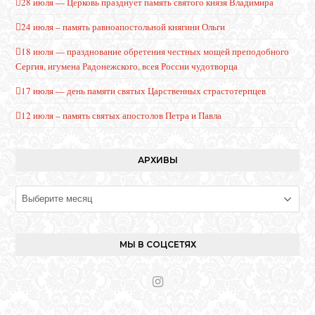
28 июля — Церковь празднует память святого князя Владимира
24 июля – память равноапостольной княгини Ольги
18 июля — празднование обретения честных мощей преподобного
Сергия, игумена Радонежского, всея России чудотворца
17 июля — день памяти святых Царственных страстотерпцев
12 июля – память святых апостолов Петра и Павла
АРХИВЫ
Архивы
МЫ В СОЦСЕТЯХ
I
n
s