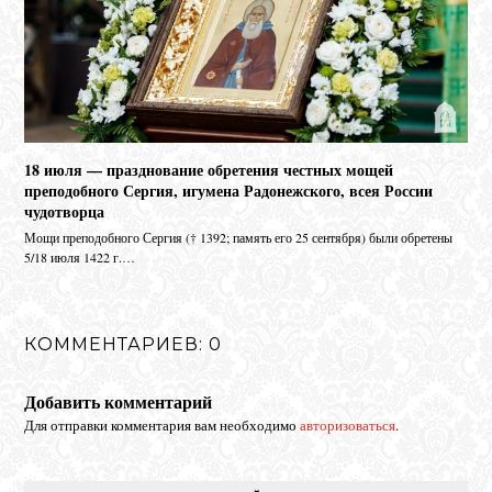
18 июля — празднование обретения честных мощей
преподобного Сергия, игумена Радонежского, всея России
чудотворца
Мо­щи пре­по­доб­но­го Сер­гия († 1392; па­мять его 25 сен­тяб­ря) бы­ли об­ре­те­ны
5/18 июля 1422 г.…
КОММЕНТАРИЕВ: 0
Добавить комментарий
Для отправки комментария вам необходимо
авторизоваться
.