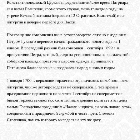
Константинопольской Церкви в поздневизантийское время Патриарх
сам читал Евангелие, кроме этого случая, лишь трижды в году: на
утрене Великой пятницы (первое из 12 Страстных Евангелий) и на
литургии и вечерне первого дня Пасхи.
Прекращение совершения чина летопроводства связано с изданием
Петром I указа о переносе начала гражданского нового года на 1
января. В последний раз чин был совершен 1 сентября 1699 г. в
присутствии Петра, который, сидя на установленном на кремлевской
соборной площади престоле в царской одежде, принимал от
Патриарха благословение и поздравлял народ с новым годом.
1 января 1700 г. церковное торжество ограничилось молебном после
литургии, чин же летопроводства не совершался. С тех времен
празднование церковного новолетия 1 сентября не совершается с
былой торжественностью, хотя Типикон доныне полагает этот день
малым Господским праздником «Начала индикта, си речь новаго лета»,
соединенным с праздничной службой в честь преп. Симеона
Столпника, память которого выпадает на эту же дату.