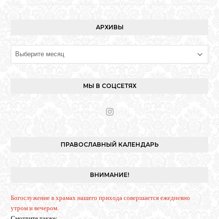
АРХИВЫ
Архивы
МЫ В СОЦСЕТЯХ
I
n
s
t
ПРАВОСЛАВНЫЙ КАЛЕНДАРЬ
a
g
r
ВНИМАНИЕ!
a
m
Богослужение в храмах нашего прихода совершается ежедневно
утром и вечером.
Смотрите также: