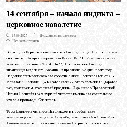
14 сентября – начало индикта –
церковное новолетие
13.09.2025
Церковные празднования
Нет комментариев
В этот день Церковь вспоминает, как Господь Иисус Христос прочел в
синагоге в г. Назарет пророчество Исаии (Ис. 61, 1-2) о наступлении
лета благоприятного (Лук. 4, 16-22). В этом чтении Господа
византийцы видели Его указание на празднование дня нового года.
Предание связывает само это событие с днем 1 сентября (ст. ст.). В
Менологии Василия II (X в.) говорится: «С этого времени Он даровал
нам, христианам, этот святой праздник». И до ныне в Православной
Церкви 1 сентября за литургией читается именно это евангельское
зачало о проповеди Спасителя.
То же Евангелие читалось Патриархом и в особом чине
летопроводства – праздничной службе, совершавшейся 1 сентября.
Знаменательно, что Евангелие читал сам Патриарх – в практике