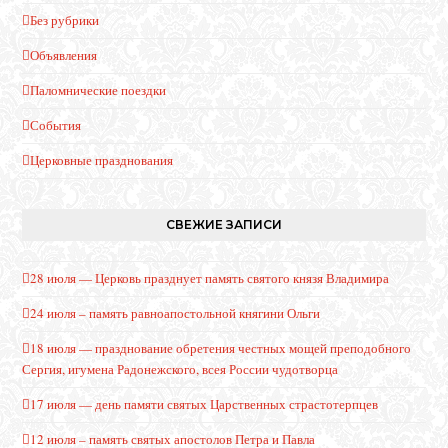
Без рубрики
Объявления
Паломнические поездки
События
Церковные празднования
СВЕЖИЕ ЗАПИСИ
28 июля — Церковь празднует память святого князя Владимира
24 июля – память равноапостольной княгини Ольги
18 июля — празднование обретения честных мощей преподобного
Сергия, игумена Радонежского, всея России чудотворца
17 июля — день памяти святых Царственных страстотерпцев
12 июля – память святых апостолов Петра и Павла