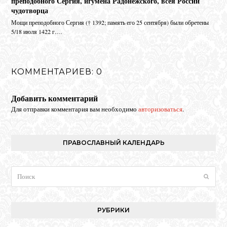
преподобного Сергия, игумена Радонежского, всея России
чудотворца
Мо­щи пре­по­доб­но­го Сер­гия († 1392; па­мять его 25 сен­тяб­ря) бы­ли об­ре­те­ны
5/18 июля 1422 г.…
КОММЕНТАРИЕВ: 0
Добавить комментарий
Для отправки комментария вам необходимо
авторизоваться
.
ПРАВОСЛАВНЫЙ КАЛЕНДАРЬ
Поиск
Отпра
РУБРИКИ