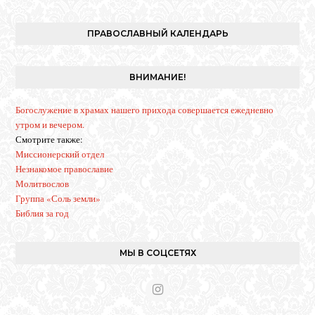
n
s
t
ПРАВОСЛАВНЫЙ КАЛЕНДАРЬ
a
g
r
ВНИМАНИЕ!
a
m
Богослужение в храмах нашего прихода совершается ежедневно
утром и вечером.
Смотрите также:
Миссионерский отдел
Незнакомое православие
Молитвослов
Группа «Соль земли»
Библия за год
МЫ В СОЦСЕТЯХ
I
n