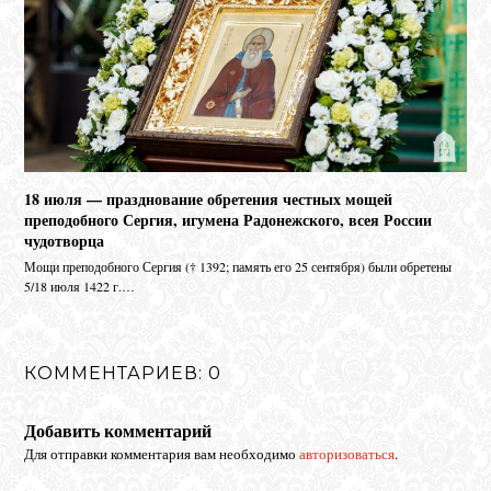
18 июля — празднование обретения честных мощей
преподобного Сергия, игумена Радонежского, всея России
чудотворца
Мо­щи пре­по­доб­но­го Сер­гия († 1392; па­мять его 25 сен­тяб­ря) бы­ли об­ре­те­ны
5/18 июля 1422 г.…
КОММЕНТАРИЕВ: 0
Добавить комментарий
Для отправки комментария вам необходимо
авторизоваться
.