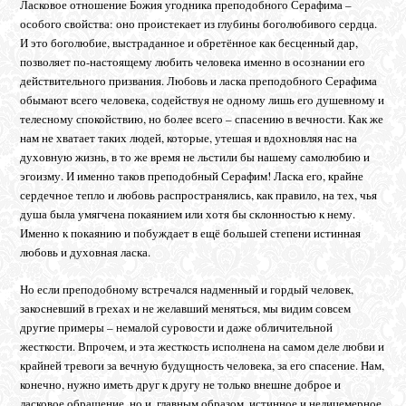
Ласковое отношение Божия угодника преподобного Серафима –
особого свойства: оно проистекает из глубины боголюбивого сердца.
И это боголюбие, выстраданное и обретённое как бесценный дар,
позволяет по-настоящему любить человека именно в осознании его
действительного призвания. Любовь и ласка преподобного Серафима
обымают всего человека, содействуя не одному лишь его душевному и
телесному спокойствию, но более всего – спасению в вечности. Как же
нам не хватает таких людей, которые, утешая и вдохновляя нас на
духовную жизнь, в то же время не льстили бы нашему самолюбию и
эгоизму. И именно таков преподобный Серафим! Ласка его, крайне
сердечное тепло и любовь распространялись, как правило, на тех, чья
душа была умягчена покаянием или хотя бы склонностью к нему.
Именно к покаянию и побуждает в ещё большей степени истинная
любовь и духовная ласка.
Но если преподобному встречался надменный и гордый человек,
закосневший в грехах и не желавший меняться, мы видим совсем
другие примеры – немалой суровости и даже обличительной
жесткости. Впрочем, и эта жесткость исполнена на самом деле любви и
крайней тревоги за вечную будущность человека, за его спасение. Нам,
конечно, нужно иметь друг к другу не только внешне доброе и
ласковое обращение, но и, главным образом, истинное и нелицемерное