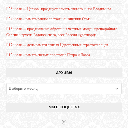
28 июля — Церковь празднует память святого князя Владимира
24 июля – память равноапостольной княгини Ольги
18 июля — празднование обретения честных мощей преподобного
Сергия, игумена Радонежского, всея России чудотворца
17 июля — день памяти святых Царственных страстотерпцев
12 июля – память святых апостолов Петра и Павла
АРХИВЫ
Архивы
МЫ В СОЦСЕТЯХ
I