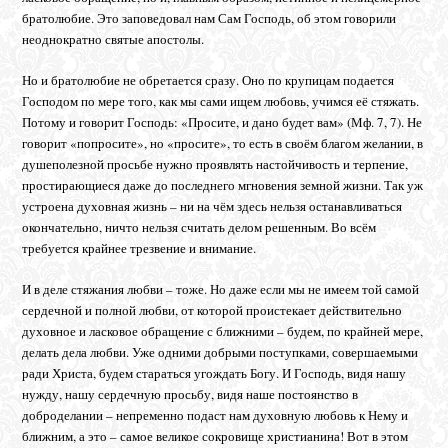
братолюбие. Это заповедовал нам Сам Господь, об этом говорили
неоднократно святые апостолы.
Но и братолюбие не обретается сразу. Оно по крупицам подается
Господом по мере того, как мы сами ищем любовь, учимся её стяжать.
Потому и говорит Господь: «Просите, и дано будет вам» (Мф. 7, 7). Не
говорит «попросите», но «просите», то есть в своём благом желании, в
душеполезной просьбе нужно проявлять настойчивость и терпение,
простирающиеся даже до последнего мгновения земной жизни. Так уж
устроена духовная жизнь – ни на чём здесь нельзя останавливаться
окончательно, ничто нельзя считать делом решенным. Во всём
требуется крайнее трезвение и внимание.
И в деле стяжания любви – тоже. Но даже если мы не имеем той самой
сердечной и полной любви, от которой проистекает действительно
духовное и ласковое обращение с ближними – будем, по крайней мере,
делать дела любви. Уже одними добрыми поступками, совершаемыми
ради Христа, будем стараться угождать Богу. И Господь, видя нашу
нужду, нашу сердечную просьбу, видя наше постоянство в
доброделании – непременно подаст нам духовную любовь к Нему и
ближним, а это – самое великое сокровище христианина! Вот в этом