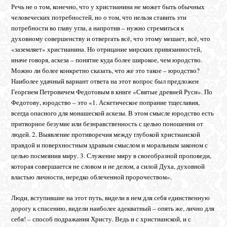
Речь не о том, конечно, что у христианина не может быть обычных
человеческих потребностей, но о том, что нельзя ставить эти
потребности во главу угла, а напротив – нужно стремиться к
духовному совершенству и отвергать всё, что этому мешает, всё, что
«заземляет» христианина. Но отрицание мирских привязанностей,
иначе говоря, аскеза – понятие куда более широкое, чем юродство.
Можно ли более конкретно сказать, что же это такое – юродство?
Наиболее удачный вариант ответа на этот вопрос был предложен
Георгием Петровичем Федотовым в книге «Святые древней Руси». По
Федотову, юродство – это «1. Аскетическое попрание тщеславия,
всегда опасного для монашеской аскезы. В этом смысле юродство есть
притворное безумие или безнравственность с целью поношения от
людей. 2. Выявление противоречия между глубокой христианской
правдой и поверхностным здравым смыслом и моральным законом с
целью посмеяния миру. 3. Служение миру в своеобразной проповеди,
которая совершается не словом и не делом, а силой Духа, духовной
властью личности, нередко облеченной пророчеством».
Люди, вступившие на этот путь, видели в нем для себя единственную
дорогу к спасению, видели наиболее адекватный – опять же, лично для
себя! – способ подражания Христу. Ведь и с христианской, и с