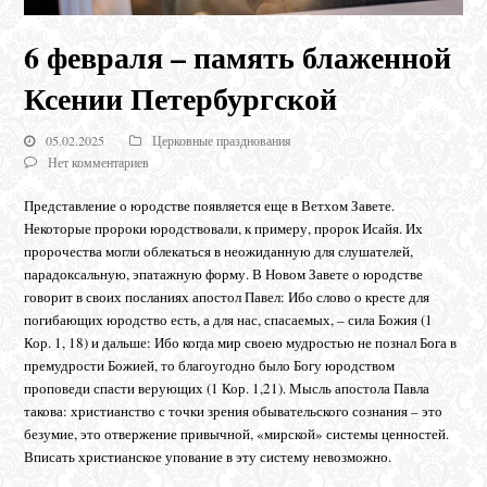
6 февраля – память блаженной
Ксении Петербургской
05.02.2025
Церковные празднования
Нет комментариев
Представление о юродстве появляется еще в Ветхом Завете.
Некоторые пророки юродствовали, к примеру, пророк Исайя. Их
пророчества могли облекаться в неожиданную для слушателей,
парадоксальную, эпатажную форму. В Новом Завете о юродстве
говорит в своих посланиях апостол Павел: Ибо слово о кресте для
погибающих юродство есть, а для нас, спасаемых, – сила Божия (1
Кор. 1, 18) и дальше: Ибо когда мир своею мудростью не познал Бога в
премудрости Божией, то благоугодно было Богу юродством
проповеди спасти верующих (1 Кор. 1,21). Мысль апостола Павла
такова: христианство с точки зрения обывательского сознания – это
безумие, это отвержение привычной, «мирской» системы ценностей.
Вписать христианское упование в эту систему невозможно.