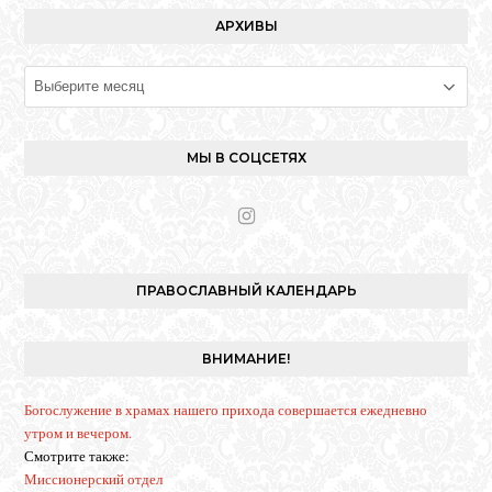
АРХИВЫ
Архивы
МЫ В СОЦСЕТЯХ
I
n
s
t
ПРАВОСЛАВНЫЙ КАЛЕНДАРЬ
a
g
r
ВНИМАНИЕ!
a
m
Богослужение в храмах нашего прихода совершается ежедневно
утром и вечером.
Смотрите также:
Миссионерский отдел