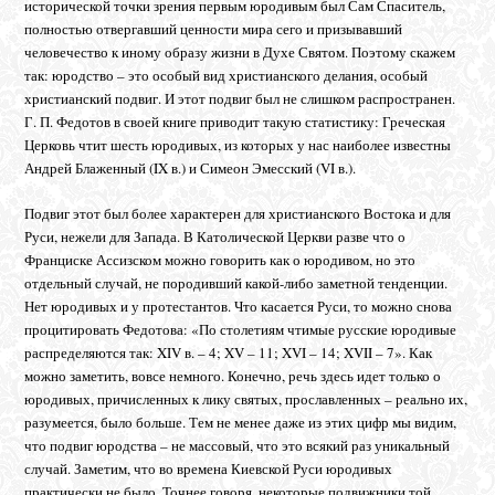
исторической точки зрения первым юродивым был Сам Спаситель,
полностью отвергавший ценности мира сего и призывавший
человечество к иному образу жизни в Духе Святом. Поэтому скажем
так: юродство – это особый вид христианского делания, особый
христианский подвиг. И этот подвиг был не слишком распространен.
Г. П. Федотов в своей книге приводит такую статистику: Греческая
Церковь чтит шесть юродивых, из которых у нас наиболее известны
Андрей Блаженный (IX в.) и Симеон Эмесский (VI в.).
Подвиг этот был более характерен для христианского Востока и для
Руси, нежели для Запада. В Католической Церкви разве что о
Франциске Ассизском можно говорить как о юродивом, но это
отдельный случай, не породивший какой-либо заметной тенденции.
Нет юродивых и у протестантов. Что касается Руси, то можно снова
процитировать Федотова: «По столетиям чтимые русские юродивые
распределяются так: XIV в. – 4; XV – 11; XVI – 14; XVII – 7». Как
можно заметить, вовсе немного. Конечно, речь здесь идет только о
юродивых, причисленных к лику святых, прославленных – реально их,
разумеется, было больше. Тем не менее даже из этих цифр мы видим,
что подвиг юродства – не массовый, что это всякий раз уникальный
случай. Заметим, что во времена Киевской Руси юродивых
практически не было. Точнее говоря, некоторые подвижники той