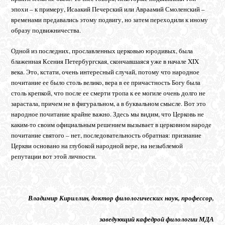
эпохи – к примеру, Исаакий Печерский или Авраамий Смоленский –
временами предавались этому подвигу, но затем переходили к иному
образу подвижничества.
Одной из последних, прославленных церковью юродивых, была
блаженная Ксения Петербургская, скончавшаяся уже в начале XIX
века. Это, кстати, очень интересный случай, потому что народное
почитание ее было столь велико, вера в ее причастность Богу была
столь крепкой, что после ее смерти тропа к ее могиле очень долго не
зарастала, причем не в фигуральном, а в буквальном смысле. Вот это
народное почитание крайне важно. Здесь мы видим, что Церковь не
каким-то своим официальным решением вызывает в церковном народе
почитание святого – нет, последовательность обратная: признание
Церкви основано на глубокой народной вере, на незыблемой
репутации вот этой личности.
Владимир Кириллин, доктор филологических наук, профессор,
заведующий кафедрой филологии МДА