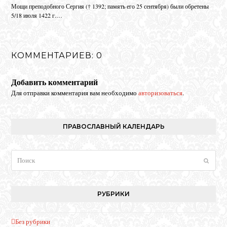
Мо­щи пре­по­доб­но­го Сер­гия († 1392; па­мять его 25 сен­тяб­ря) бы­ли об­ре­те­ны
5/18 июля 1422 г.…
КОММЕНТАРИЕВ: 0
Добавить комментарий
Для отправки комментария вам необходимо
авторизоваться
.
ПРАВОСЛАВНЫЙ КАЛЕНДАРЬ
Поиск
Отпра
РУБРИКИ
Без рубрики