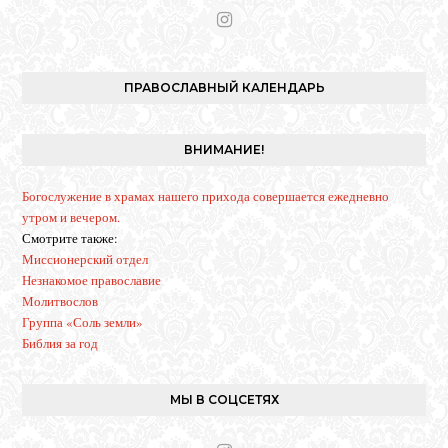
I
n
s
t
ПРАВОСЛАВНЫЙ КАЛЕНДАРЬ
a
g
r
ВНИМАНИЕ!
a
m
Богослужение в храмах нашего прихода совершается ежедневно
утром и вечером.
Смотрите также:
Миссионерский отдел
Незнакомое православие
Молитвослов
Группа «Соль земли»
Библия за год
МЫ В СОЦСЕТЯХ