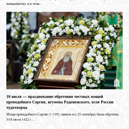
меньшинство, и в этом…
18 июля — празднование обретения честных мощей
преподобного Сергия, игумена Радонежского, всея России
чудотворца
Мо­щи пре­по­доб­но­го Сер­гия († 1392; па­мять его 25 сен­тяб­ря) бы­ли об­ре­те­ны
5/18 июля 1422 г.…