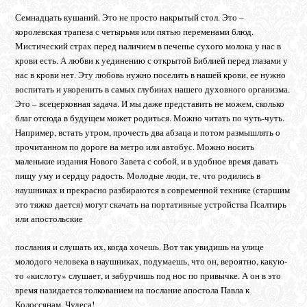
Семнадцать кушаний. Это не просто накрытый стол. Это –
королевская трапеза с четырьмя или пятью переменами блюд.
Мистический страх перед наличием в печенье сухого молока у нас в
крови есть. А любви к уединению с открытой Библией перед глазами у
нас в крови нет. Эту любовь нужно поселить в нашей крови, ее нужно
воспитать и укоренить в самых глубинах нашего духовного организма.
Это – всецерковная задача. И мы даже представить не можем, сколько
благ отсюда в будущем может родиться. Можно читать по чуть-чуть.
Например, встать утром, прочесть два абзаца и потом размышлять о
прочитанном по дороге на метро или автобус. Можно носить
маленькие издания Нового Завета с собой, и в удобное время давать
пищу уму и сердцу радость. Молодые люди, те, что родились в
наушниках и прекрасно разбираются в современной технике (старшим
это тяжко дается) могут скачать на портативные устройства Псалтирь
или апостольские
послания и слушать их, когда хочешь. Вот так увидишь на улице
молодого человека в наушниках, подумаешь, что он, вероятно, какую-
то «кислоту» слушает, и забурчишь под нос по привычке. А он в это
время назидается толкованием на послание апостола Павла к
Колоссянам. Чудеса!