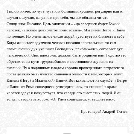
Так или иначе, по чуть-чуть или большими кусками, регулярно или от
случая к случаю, вслух или про себя, мы все обязаны читать
Священное Писание. Цель занятия им – «да совершен будет Божий
человек, на всякое дело благое приготовлен». Мы знаем Петра и Павла
по именам. Но очень малое число людей чувствует их близость к себе.
Когда же читает вдумчиво человек писания апостольские, то сам
пламенеющий дух учеников Господних, приближаясь, согревает дух
человеческий. Они, апостолы, должны быть родными нам. Родство это
обретается на пути трудолюбивого и постоянного изучения их
писаний. Ну а подлинным плодом хорошо проведенного петровского
поста должно быть чувство сыновней близости к тем, которых зовут
Камень (Петр) и Маленький (Павел). Вот как запоют на службе: «Петре
и Павле, от Рима сошедшеся, утвердите нас», то стоящий в храме
человек вдруг и почувствует, что сердце его знает этих людей. И он
тогда повторит за хором: «От Рима сошедшеся, утвердите нас».
Протоиерей Андрей Ткачев