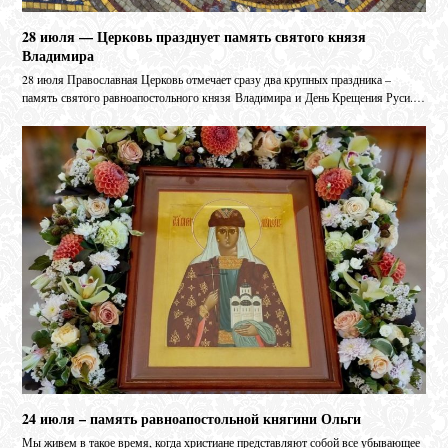
28 июля — Церковь празднует память святого князя
Владимира
28 июля Православная Церковь отмечает сразу два крупных праздника –
память святого равноапостольного князя Владимира и День Крещения Руси.…
24 июля – память равноапостольной княгини Ольги
Мы живем в такое время, когда христиане представляют собой все убывающее