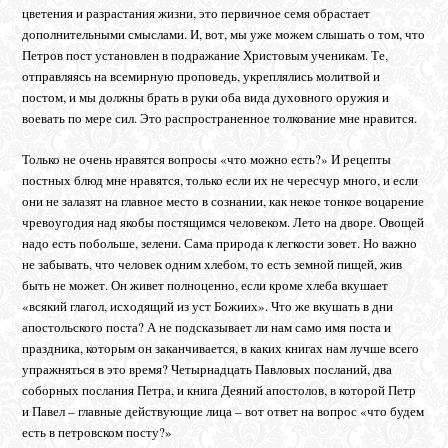
цветения и разрастания жизни, это первичное семя обрастает
дополнительными смыслами. И, вот, мы уже можем слышать о том, что
Петров пост установлен в подражание Христовым ученикам. Те,
отправляясь на всемирную проповедь, укреплялись молитвой и
постом, и мы должны брать в руки оба вида духовного оружия и
воевать по мере сил. Это распространенное толкование мне нравится.
Только не очень нравятся вопросы «что можно есть?» И рецепты
постных блюд мне нравятся, только если их не чересчур много, и если
они не залазят на главное место в сознании, как некое тонкое воцарение
чревоугодия над якобы постящимся человеком. Лето на дворе. Овощей
надо есть побольше, зелени. Сама природа к легкости зовет. Но важно
не забывать, что человек одним хлебом, то есть земной пищей, жив
быть не может. Он живет полноценно, если кроме хлеба вкушает
«всякий глагол, исходящий из уст Божиих». Что же вкушать в дни
апостольского поста? А не подсказывает ли нам само имя поста и
праздника, которым он заканчивается, в каких книгах нам лучше всего
упражняться в это время? Четырнадцать Павловых посланий, два
соборных послания Петра, и книга Деяний апостолов, в которой Петр
и Павел – главные действующие лица – вот ответ на вопрос «что будем
есть в петровском посту?»