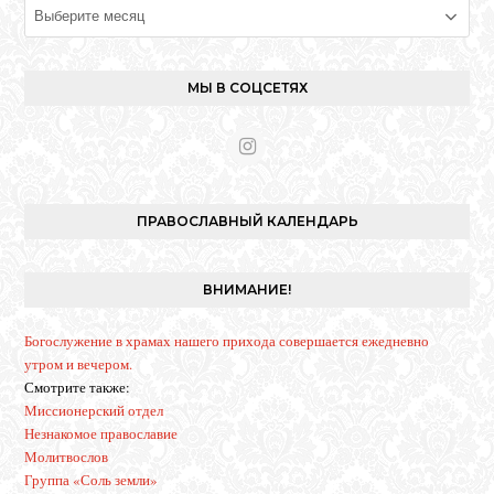
Архивы
МЫ В СОЦСЕТЯХ
I
n
s
t
ПРАВОСЛАВНЫЙ КАЛЕНДАРЬ
a
g
r
ВНИМАНИЕ!
a
m
Богослужение в храмах нашего прихода совершается ежедневно
утром и вечером.
Смотрите также:
Миссионерский отдел
Незнакомое православие
Молитвослов
Группа «Соль земли»