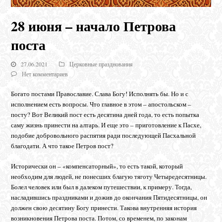
28 июня – начало Петрова
поста
27.06.2021
Церковные празднования
Нет комментариев
Богато постами Православие. Слава Богу! Исполнять бы. Но и с
исполнением есть вопросы. Что главное в этом – апостольском –
посту? Вот Великий пост есть десятина дней года, то есть попытка
саму жизнь принести на алтарь. И еще это – приготовление к Пасхе,
подобие добровольного распятия ради последующей Пасхальной
благодати. А что такое Петров пост?
Исторически он – «компенсаторный», то есть такой, который
необходим для людей, не понесших благую тяготу Четыредесятницы.
Болел человек или был в далеком путешествии, к примеру. Тогда,
насладившись праздниками и дожив до окончания Пятидесятницы, он
должен свою десятину Богу принести. Такова внутренняя история
возникновения Петрова поста. Потом, со временем, по законам