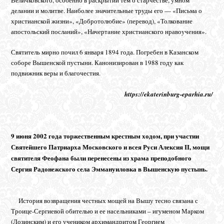
делании и молитве. Наиболее значительные труды его — «Письма о
христианской жизни», «Добротолюбие» (перевод), «Толкование
апостольский посланий», «Начертание христианского нравоучения».
Святитель мирно почил 6 января 1894 года. Погребен в Казанском
соборе Вышенской пустыни. Канонизирован в 1988 году как
подвижник веры и благочестия.
https://ekaterinburg-eparhia.ru/
9 июня 2002 года торжественным крестным ходом, при участии
Святейшего Патриарха Московского и всея Руси Алексия II, мощи
святителя Феофана были перенесены из храма преподобного
Сергия Радонежского села Эммануиловка в Вышенскую пустынь.
История возвращения честных мощей на Вышу тесно связана с
Троице-Сергиевой обителью и ее насельниками – игуменом Марком
(Лозинским) и его учеником архимандритом Георгием