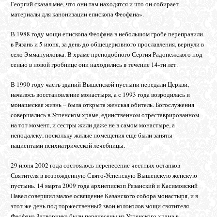
Георгий сказал мне, что они там находятся и что он собирает
материалы для канонизации епископа Феофана».
В 1988 году мощи епископа Феофана в небольшом гробе переправили
в Рязань и 5 июня, за день до общецерковного прославления, вернули в
село Эммануиловка. В храме преподобного Сергия Радонежского под
сенью в новой гробнице они находились в течение 14-ти лет.
В 1990 году часть зданий Вышенской пустыни передали Церкви,
началось восстановление монастыря, а с 1993 года возродилась и
монашеская жизнь – была открыта женская обитель. Богослужения
совершались в Успенском храме, единственном отреставрированном
на тот момент, и сестры жили даже не в самом монастыре, а
неподалеку, поскольку жилые помещения еще были заняты
пациентами психиатрической лечебницы.
29 июня 2002 года состоялось перенесение честных останков
Святителя в возрожденную Свято-Успенскую Вышенскую женскую
пустынь. 14 марта 2009 года архиепископ Рязанский и Касимовский
Павел совершил малое освящение Казанского собора монастыря, и в
этот же день под торжественный звон колоколов мощи святителя
Феофана Затворника были перенесены из Успенского храма в