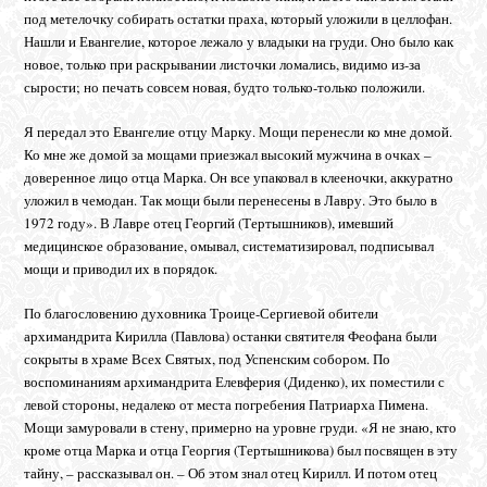
под метелочку собирать остатки праха, который уложили в целлофан.
Нашли и Евангелие, которое лежало у владыки на груди. Оно было как
новое, только при раскрывании листочки ломались, видимо из-за
сырости; но печать совсем новая, будто только-только положили.
Я передал это Евангелие отцу Марку. Мощи перенесли ко мне домой.
Ко мне же домой за мощами приезжал высокий мужчина в очках –
доверенное лицо отца Марка. Он все упаковал в клееночки, аккуратно
уложил в чемодан. Так мощи были перенесены в Лавру. Это было в
1972 году». В Лавре отец Георгий (Тертышников), имевший
медицинское образование, омывал, систематизировал, подписывал
мощи и приводил их в порядок.
По благословению духовника Троице-Сергиевой обители
архимандрита Кирилла (Павлова) останки святителя Феофана были
сокрыты в храме Всех Святых, под Успенским собором. По
воспоминаниям архимандрита Елевферия (Диденко), их поместили с
левой стороны, недалеко от места погребения Патриарха Пимена.
Мощи замуровали в стену, примерно на уровне груди. «Я не знаю, кто
кроме отца Марка и отца Георгия (Тертышникова) был посвящен в эту
тайну, – рассказывал он. – Об этом знал отец Кирилл. И потом отец