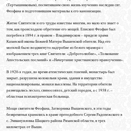
(Тертышниковым), посвятившим свою жизнь изучению наследия свт.
Феофана и подготовившим материалы к его канонизации.
Житие Святителя и его труды известны многим, но мало кто знает о
том, как происходило обретение его мощей. Епископ Феофан был
погребен в 1894 г. в правом – Владимирском – приделе храма
Казанской иконы Божией Матери Вышенской обители. Над его
могилой было воздвигнуто надгробие из белого мрамора с
изображением трех книг Святителя: «Добротолюбие», «Толкование
Апостольских посланий» и «Начертание христианского нравоучения».
В 1920-х годах, во время атеистических гонений, монастырь был
закрыт, разрушена колокольня храма, здания и имущество
национализированы, монахи выселены. На территории обители
размещались лесхоз, свиносовхоз, детский городок, а с 1938 г. –
областная психиатрическая больница.
Мощи святителя Феофана, Затворника Вышенского, в эти годы
безвременья хранились в храме преподобного Сергия Радонежского в
с. Эммануиловка Шацкого района Рязанской области, в трех
километрах от Выши.