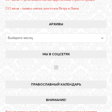
12 июля – память святых апостолов Петра и Павла
АРХИВЫ
Архивы
МЫ В СОЦСЕТЯХ
I
n
s
t
ПРАВОСЛАВНЫЙ КАЛЕНДАРЬ
a
g
r
ВНИМАНИЕ!
a
m
Богослужение в храмах нашего прихода совершается ежедневно