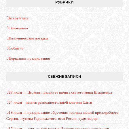
РУБРИКИ
Без рубрики
Объявления
Паломнические поездки
События
Церковные празднования
СВЕЖИЕ ЗАПИСИ
28 июля — Церковь празднует память святого князя Владимира
24 июля – память равноапостольной княгини Ольги
18 июля — празднование обретения честных мощей преподобного
Сергия, игумена Радонежского, всея России чудотворца
17 июля — день памяти святых Царственных страстотерпцев