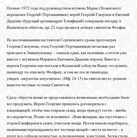
Осенью 1972 года под руководством игумена Марка (Лозинского)
иеромонах Георгий (Тертышников), иерей Георгий Глазунов и Евгений
Диденко (будущий архимандрит Елевферий) совершили поездку в
Вышенскую обитель, где 22 года провел в затворе святитель Феофан.
По воспоминаниям настоятеля Сергиевского храма протоиерея
Георгия Глазунова, отец Георгий (Тертышников) несколько раз
приезжал в Эммануиловку – сначала один, как паломник, а потом уже
вместе с игуменом Марком и Евгением Диденко втроем. Вместе с
иереем Георгием они поехали в Казанский собор на Вышу отслужить
панихиду по епископу Феофану, и там же после панихиды,
увидев
«мерзость запустения»
(Мф. 24:15) на святом месте, решили
вывезти честные останки Святителя.
Сразу обрести мощи не представлялось возможным, необходимо было
все продумать. Иерею Георгию пришлось договориться с
кладовщицей, чтобы она открыла склад, когда приедут гости – якобы
исследователи. Позже он вспоминал: «Взяв фонарик, мы спустились с
отцом Елевферием в склеп, очистили мощи. Потом начали перебирать,
пальчиками перекладывать все частицы мощей с места на место – в
итоге все собрали полностью, и позвоночник, и косточки. Затем стали