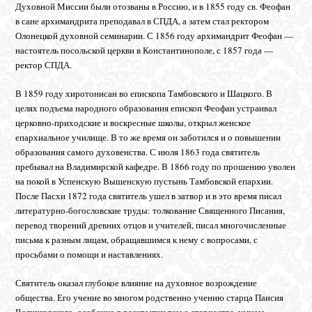
Духовной Миссии были отозваны в Россию, и в 1855 году св. Феофан
в сане архимандрита преподавал в СПДА, а затем стал ректором
Олонецкой духовной семинарии. С 1856 году архимандрит Феофан —
настоятель посольской церкви в Константинополе, с 1857 года —
ректор СПДА.
В 1859 году хиротонисан во епископа Тамбовского и Шацкого. В
целях подъема народного образования епископ Феофан устраивал
церковно-приходские и воскресные школы, открыл женское
епархиальное училище. В то же время он заботился и о повышении
образования самого духовенства. С июля 1863 года святитель
пребывал на Владимирской кафедре. В 1866 году по прошению уволен
на покой в Успенскую Вышенскую пустынь Тамбовской епархии.
После Пасхи 1872 года святитель ушел в затвор и в это время писал
литературно-богословские труды: толкование Священного Писания,
перевод творений древних отцов и учителей, писал многочисленные
письма к разным лицам, обращавшимся к нему с вопросами, с
просьбами о помощи и наставлениях.
Святитель оказал глубокое влияние на духовное возрождение
общества. Его учение во многом родственно учению старца Паисия
Величковского, особенно в раскрытии тем о старчестве, умном