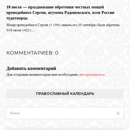
18 июля — празднование обретения честных мощей
преподобного Сергия, игумена Радонежского, всея России
чудотворца
Мо­щи пре­по­доб­но­го Сер­гия († 1392; па­мять его 25 сен­тяб­ря) бы­ли об­ре­те­ны
5/18 июля 1422 г.…
КОММЕНТАРИЕВ: 0
Добавить комментарий
Для отправки комментария вам необходимо
авторизоваться
.
ПРАВОСЛАВНЫЙ КАЛЕНДАРЬ
Поиск
Отпра