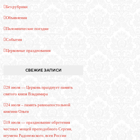
Без рубрики
Объявления
Паломнические поездки
События
Церковные празднования
СВЕЖИЕ ЗАПИСИ
28 июля — Церковь празднует память
святого князя Владимира
24 июля – память равноапостольной
княгини Ольги
18 июля — празднование обретения
честных мощей преподобного Сергия,
игумена Радонежского, всея России