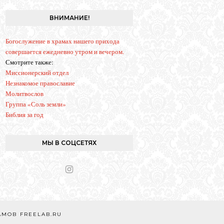
g
r
ВНИМАНИЕ!
a
m
Богослужение в храмах нашего прихода
совершается ежедневно утром и вечером.
Смотрите также:
Миссионерский отдел
Незнакомое православие
Молитвослов
Группа «Соль земли»
Библия за год
МЫ В СОЦСЕТЯХ
I
n
s
t
a
РАМОВ
FREELAB.RU
g