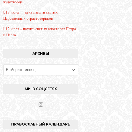
чудотворца
17 июля — день памяти святых
Царственных страстотерпцев
12 июля – память святых апостолов Петра
и Павла
АРХИВЫ
Архивы
МЫ В СОЦСЕТЯХ
I
n
s
t
ПРАВОСЛАВНЫЙ КАЛЕНДАРЬ
a