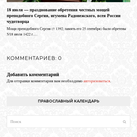
18 июля — празднование обретения честных мощей
преподобного Сергия, игумена Радонежского, всея России
чудотворца
Мо­щи пре­по­доб­но­го Сер­гия († 1392; па­мять его 25 сен­тяб­ря) бы­ли об­ре­те­ны
5/18 июля 1422 г.…
КОММЕНТАРИЕВ: 0
Добавить комментарий
Для отправки комментария вам необходимо
авторизоваться
.
ПРАВОСЛАВНЫЙ КАЛЕНДАРЬ
Поиск
Отпра