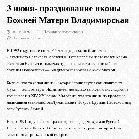
3 июня- празднование иконы
Божией Матери Владимирская
02.06.2026
Церковные празднования
Нет комментариев
В 1992 году, после почти 65 лет перерыва, по благословению
Святейшего Патриарха Алексия II, я стал первым настоятелем храма
святителя Николая в Толмачах, где ныне находится величайшая
святыня Православия — Владимирская икона Божией Матери.
Была ли это та самая икона, к которой прикоснулся сам евангелист
Лука, — вопрос веры. Икона имеет несколько записей, относящихся в
том числе и к XIV-XVI векам. Мы верим, что эта икона по преданию
написанная евангелистом Лукой, являет Покров Царицы Небесной над
всей Русской Землей.
Еще в 1991 году начались разговоры о передаче храмов Русской
Православной Церкви. В том числе и нашего храма, который был
запасником Третьяковской галереи.