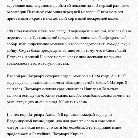
верующие наконец смогли прийти ей поклониться. И первый раз после
революции Патриарх совершил перед ней молебен. С ним молился
причт нашего храма и пел детский хор нашей воскресной школы.
1993 год памятен и тем, что перед Владимирской иконой, которая была
перенесена из Третьяковской галереи в Богоявленский кафедральный
собор, коленопреклонно молились, чтобы предотвратить гражданскую
войну. Смута была прекращена во многом потому, что и Святейший
Патриарх Алексий II, и все молившиеся с ним москвичи получили
возможность этого заступничества.
Второй раз Патриарх совершил здесь молебен в 1994 году. А в 1997
году, в день празднования иконы «Владимирской» Божией Матери, 8
сентября, Патриарх освятил храм святителя Николая в Толмачах
великим освящением. Удивительно, как Господь благословил закончить
реконструкцию именно в год 300-летия храма.
И с тех пор Патриарх Алексий II приезжал каждый год в дни
Владимирской иконы, один, два или даже три раза и совершал
литургии, а если не мог, то хотя бы молебны. Эту традицию ныне
продолжает и Святейший Патриарх Кирилл.