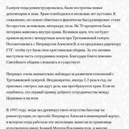
Галерея тогда реконструировалась, были построены новые
депозитарии и залы. Храм освободился и несколько лет пустовал. К
сожалению, он сильно обветшал и фактически был руинирован: стоял
без крестов, колокольни, интерьера, пола. На 70 процентов была
потеряна живопись внутри храма. Возникла идея, что он будет
храмом-музеем с концертным залом при Третьяковской галерее.
Посоветовались с Патриархом Алексием II, и он предложил директору
ГТГ, чтобы тут была своя христианская община. За это активно
выступила часть сотрудников галереи. Благодаря благословению
Святейшего община сложилась и существует.
Патриарх очень внимательно наблюдал за развитием отношений с
Третьяковской галереей. Неоднократно, иногда 2-3 раза в год, он
приезжал, смотрел, как идут дела, как преобразуется храм. Если не
ошибаюсь, это первый пример доброго сотрудничества между
Церковью и музеем.
В 1993 году, когда зал древнерусского искусства был еще на
реконструкции, по просьбе Патриарха Алексия в инженерный корпус,
в котором тогда работала эта экспозиция, вынесли из хранилища
чудотворную икону Божией Матери Владимирскую, и многие