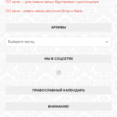
17 июля — день памяти святых Царственных страстотерпцев
12 июля – память святых апостолов Петра и Павла
АРХИВЫ
Архивы
МЫ В СОЦСЕТЯХ
I
n
s
t
ПРАВОСЛАВНЫЙ КАЛЕНДАРЬ
a
g
r
ВНИМАНИЕ!
a
m