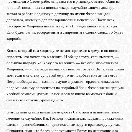
промышляя о Своем рабе, направил его в рязанскую землю. Один из
юношей, посланных на поиски лекаря, случайно зашел в дом, где
застал за работой одинокую девушку по имени Феврония, дочь
древолаза, имевшую дар прозорливости и исцелений. После всех
расспросов Феврония наказала слуге: «Приведи князя твоего сюда.
Если будет он чистосердечным и смиренным в словах своих, то будет
здоров!»
Князя, который сам ходить уже не мог, привезли к дому, и он послал
спросить, кто хочет его вылечить. И обещал тому, если вылечит, —
большую награду. «Я хочу его вылечить, — без обиняков ответила
Феврония, — но награды никакой от него не требую. Вот к нему слово
мое: если я не стану супругой ему, то не подобает мне лечить его».
Петр пообещал жениться, но в душе слукавил: гордость княжеского
рода мешала ему согласиться на подобный брак. Феврония зачерпнула
хлебной закваски, дунула на нее и велела князю вымыться в бане и
смазать все струпы, кроме одного.
Благодатная девица имела премудрость Св. отцов и назначила такое
лечение не случайно. Как Господь и Спаситель, исцеляя прокаженных,
слепых и расслабленных, через телесные недуги врачевал душу, так и
Феврония, зная, что болезни попускаются Богом во испытание и за