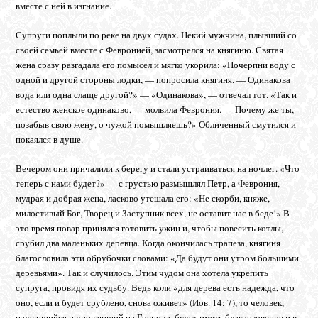
вместе с ней в изгнание.
Супруги поплыли по реке на двух судах. Некий мужчина, плывший со
своей семьей вместе с Февронией, засмотрелся на княгиню. Святая
жена сразу разгадала его помысел и мягко укорила: «Почерпни воду с
одной и другой стороны лодки, — попросила княгиня. — Одинакова
вода или одна слаще другой?» — «Одинакова», — отвечал тот. «Так и
естество женское одинаково, — молвила Феврония. — Почему же ты,
позабыв свою жену, о чужой помышляешь?» Обличенный смутился и
покаялся в душе.
Вечером они причалили к берегу и стали устраиваться на ночлег. «Что
теперь с нами будет?» — с грустью размышлял Петр, а Феврония,
мудрая и добрая жена, ласково утешала его: «Не скорби, княже,
милостивый Бог, Творец и Заступник всех, не оставит нас в беде!» В
это время повар принялся готовить ужин и, чтобы повесить котлы,
срубил два маленьких деревца. Когда окончилась трапеза, княгиня
благословила эти обрубочки словами: «Да будут они утром большими
деревьями». Так и случилось. Этим чудом она хотела укрепить
супруга, провидя их судьбу. Ведь коли «для дерева есть надежда, что
оно, если и будет срублено, снова оживет» (Иов. 14: 7), то человек,
надеющийся и уповающий на Господа, будет иметь благословение и в