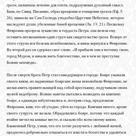
грехи, назначила лечение для плоти, подразумевая духовный смысл.
Баня, по Свящ. Писанию, образ крещения и очищения грехов (Еф. 5:
26), закваске же Сам Господь уподобил Царствие Небесное, которое
наследуют души, убеленные баней крещения (Лк. 13: 21). Поскольку
Феврония прозрела лукавство и гордость Петра, она велела ему
оставить несмазанным один струп как свидетельство греха. Вскоре от
этого струпа вся болезнь возобновилась, и князь вернулся к Февронии.
Во второй раз он сдержал свое слово. «И прибыли они в вотчину свою,
город Муром, и начали жить благочестиво, ни в чем не преступая
Божии заповеди».
После смерти брата Петр стал самодержцем в городе. Бояре уважали
своего князя, но надменные боярские жены невзлюбили Февронию, не
желая иметь правительницей над собой крестьянку, подучивали своих
мужей недоброму. Всякие наветы пытались возводить на княгиню
бояре, а однажды взбунтовались и, потеряв стыд, предложили
Февронии, взяв, что ей угодно, уйти из города. Княгиня ничего, кроме
своего супруга, не желала. Обрадовались бояре, потому что каждый
втайне метил на княжье место, и сказали обо всем своему князю.
Блаженный Петр, узнав, что его хотят разлучить с любимой женой,
предпочел добровольно отказаться от власти и богатства и удалиться