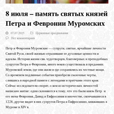
8 июля – память святых князей
Петра и Февронии Муромских
07.07.2025
Церковные празднования
Нет комментариев
Петр и Феврония Муромские — супруги, святые, ярчайшие личности
Святой Руси, своей жизнью отразившие ее духовные ценности и
идеалы. История жизни свв. чудотворцев, благоверных и преподобных
супругов Петра и Февронии, много веков существовала в преданиях
Муромской земли, где они жили и где сохранялись их честные мощи.
Со временем подлинные события приобрели сказочные черты,
слившись в народной памяти с легендами и притчами этого края.
Сейчас исследователи спорят, о ком из исторических личностей
написано житие: одни склоняются к тому, что это были князь Петр и
его жена Феврония, Давид и Евфросиния в иночестве, скончавшиеся в
1228, другие видят в них супругов Петра и Евфросинию, княживших в
Муроме в XIV в.