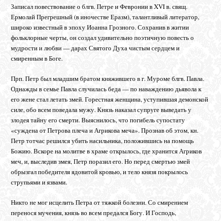
Записал повествование о блгв. Петре и Февронии в XVI в. свящ.
Ермолай Прегрешный (в иночестве Еразм), талантливый литератор,
широко известный в эпоху Иоанна Грозного. Сохранив в житии
фольклорные черты, он создал удивительно поэтичную повесть о
мудрости и любви — дарах Святого Духа чистым сердцем и
смиренным в Боге.
Прп. Петр был младшим братом княжившего в г. Муроме блгв. Павла.
Однажды в семье Павла случилась беда — по наваждению дьявола к
его жене стал летать змей. Горестная женщина, уступившая демонской
силе, обо всем поведала мужу. Князь наказал супруге выведать у
злодея тайну его смерти. Выяснилось, что погибель супостату
«суждена от Петрова плеча и Агрикова меча». Прознав об этом, кн.
Петр тотчас решился убить насильника, положившись на помощь
Божию. Вскоре на молитве в храме открылось, где хранится Агриков
меч, и, выследив змея, Петр поразил его. Но перед смертью змей
обрызгал победителя ядовитой кровью, и тело князя покрылось
струпьями и язвами.
Никто не мог исцелить Петра от тяжкой болезни. Со смирением
перенося мучения, князь во всем предался Богу. И Господь,