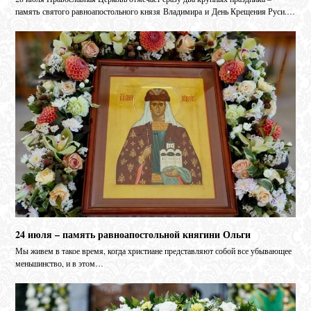
память святого равноапостольного князя Владимира и День Крещения Руси.…
24 июля – память равноапостольной княгини Ольги
Мы живем в такое время, когда христиане представляют собой все убывающее
меньшинство, и в этом…