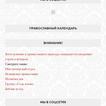
I
n
s
t
ПРАВОСЛАВНЫЙ КАЛЕНДАРЬ
a
g
r
ВНИМАНИЕ!
a
m
Богослужение в храмах нашего прихода совершается ежедневно
утром и вечером.
Смотрите также:
Миссионерский отдел
Незнакомое православие
Молитвослов
Группа «Соль земли»
Библия за год
МЫ В СОЦСЕТЯХ