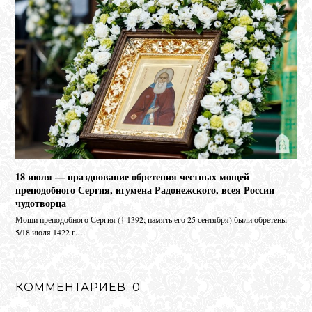
18 июля — празднование обретения честных мощей
преподобного Сергия, игумена Радонежского, всея России
чудотворца
Мо­щи пре­по­доб­но­го Сер­гия († 1392; па­мять его 25 сен­тяб­ря) бы­ли об­ре­те­ны
5/18 июля 1422 г.…
КОММЕНТАРИЕВ: 0