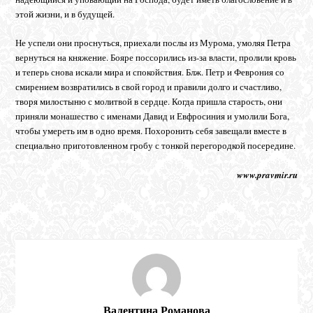
этой жизни, и в будущей.
Не успели они проснуться, приехали послы из Мурома, умоляя Петра
вернуться на княжение. Бояре поссорились из-за власти, пролили кровь
и теперь снова искали мира и спокойствия. Блж. Петр и Феврония со
смирением возвратились в свой город и правили долго и счастливо,
творя милостыню с молитвой в сердце. Когда пришла старость, они
приняли монашество с именами Давид и Евфросиния и умолили Бога,
чтобы умереть им в одно время. Похоронить себя завещали вместе в
специально приготовленном гробу с тонкой перегородкой посередине.
www.pravmir.ru
Валентина Романова