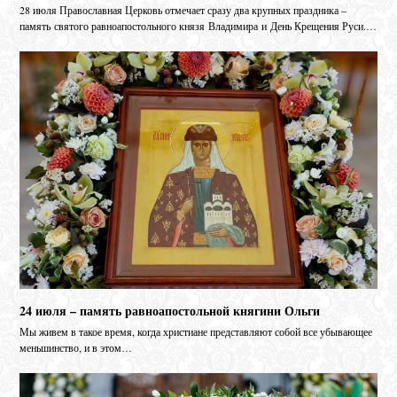
28 июля Православная Церковь отмечает сразу два крупных праздника –
память святого равноапостольного князя Владимира и День Крещения Руси.…
24 июля – память равноапостольной княгини Ольги
Мы живем в такое время, когда христиане представляют собой все убывающее
меньшинство, и в этом…