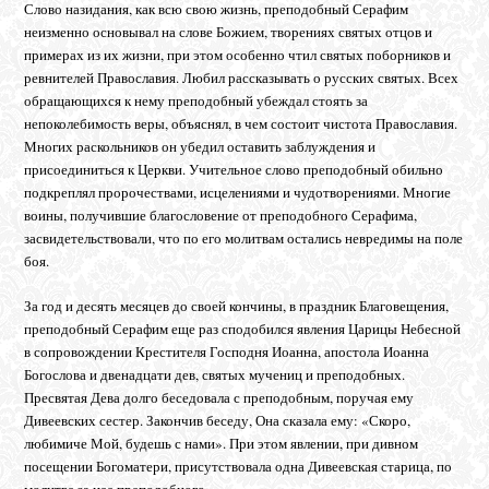
Слово назидания, как всю свою жизнь, преподобный Серафим
неизменно основывал на слове Божием, творениях святых отцов и
примерах из их жизни, при этом особенно чтил святых поборников и
ревнителей Православия. Любил рассказывать о русских святых. Всех
обращающихся к нему преподобный убеждал стоять за
непоколебимость веры, объяснял, в чем состоит чистота Православия.
Многих раскольников он убедил оставить заблуждения и
присоединиться к Церкви. Учительное слово преподобный обильно
подкреплял пророчествами, исцелениями и чудотворениями. Многие
воины, получившие благословение от преподобного Серафима,
засвидетельствовали, что по его молитвам остались невредимы на поле
боя.
За год и десять месяцев до своей кончины, в праздник Благовещения,
преподобный Серафим еще раз сподобился явления Царицы Небесной
в сопровождении Крестителя Господня Иоанна, апостола Иоанна
Богослова и двенадцати дев, святых мучениц и преподобных.
Пресвятая Дева долго беседовала с преподобным, поручая ему
Дивеевских сестер. Закончив беседу, Она сказала ему: «Скоро,
любимиче Мой, будешь с нами». При этом явлении, при дивном
посещении Богоматери, присутствовала одна Дивеевская старица, по
молитве за нее преподобного.