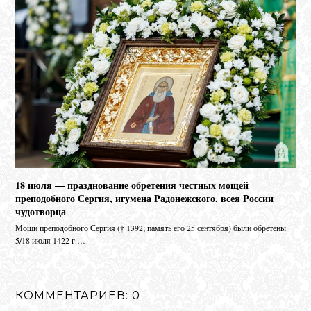
18 июля — празднование обретения честных мощей
преподобного Сергия, игумена Радонежского, всея России
чудотворца
Мо­щи пре­по­доб­но­го Сер­гия († 1392; па­мять его 25 сен­тяб­ря) бы­ли об­ре­те­ны
5/18 июля 1422 г.…
КОММЕНТАРИЕВ: 0