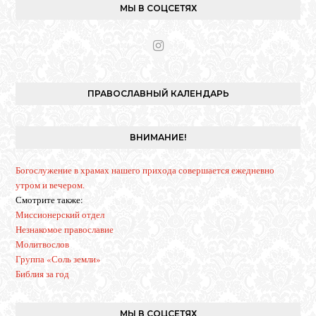
МЫ В СОЦСЕТЯХ
I
n
s
t
ПРАВОСЛАВНЫЙ КАЛЕНДАРЬ
a
g
r
ВНИМАНИЕ!
a
m
Богослужение в храмах нашего прихода совершается ежедневно
утром и вечером.
Смотрите также:
Миссионерский отдел
Незнакомое православие
Молитвослов
Группа «Соль земли»
Библия за год
МЫ В СОЦСЕТЯХ