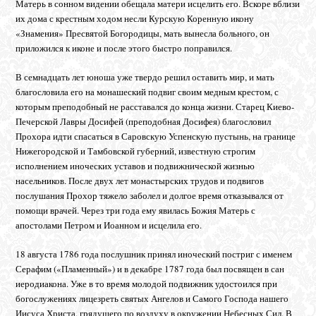
Матерь в сонном видении обещала матери исцелить его. Вскоре вблизи
их дома с крестным ходом несли Курскую Коренную икону
«Знамения» Пресвятой Богородицы, мать вынесла больного, он
приложился к иконе и после этого быстро поправился.
В семнадцать лет юноша уже твердо решил оставить мир, и мать
благословила его на монашеский подвиг своим медным крестом, с
которым преподобный не расставался до конца жизни. Старец Киево-
Печерской Лавры Досифей (преподобная Досифея) благословил
Прохора идти спасаться в Саровскую Успенскую пустынь, на границе
Нижегородской и Тамбовской губерний, известную строгим
исполнением иноческих уставов и подвижнической жизнью
насельников. После двух лет монастырских трудов и подвигов
послушания Прохор тяжело заболел и долгое время отказывался от
помощи врачей. Через три года ему явилась Божия Матерь с
апостолами Петром и Иоанном и исцелила его.
18 августа 1786 года послушник принял иноческий постриг с именем
Серафим («Пламенный») и в декабре 1787 года был посвящен в сан
иеродиакона. Уже в то время молодой подвижник удостоился при
богослужениях лицезреть святых Ангелов и Самого Господа нашего
Иисуса Христа, грядущего по воздуху в окружении Небесных Сил. В