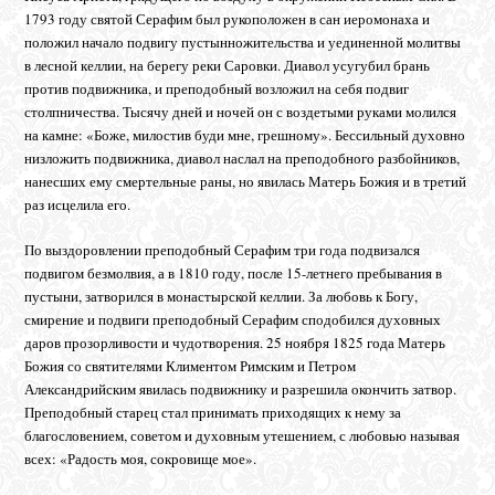
1793 году святой Серафим был рукоположен в сан иеромонаха и
положил начало подвигу пустынножительства и уединенной молитвы
в лесной келлии, на берегу реки Саровки. Диавол усугубил брань
против подвижника, и преподобный возложил на себя подвиг
столпничества. Тысячу дней и ночей он с воздетыми руками молился
на камне: «Боже, милостив буди мне, грешному». Бессильный духовно
низложить подвижника, диавол наслал на преподобного разбойников,
нанесших ему смертельные раны, но явилась Матерь Божия и в третий
раз исцелила его.
По выздоровлении преподобный Серафим три года подвизался
подвигом безмолвия, а в 1810 году, после 15-летнего пребывания в
пустыни, затворился в монастырской келлии. За любовь к Богу,
смирение и подвиги преподобный Серафим сподобился духовных
даров прозорливости и чудотворения. 25 ноября 1825 года Матерь
Божия со святителями Климентом Римским и Петром
Александрийским явилась подвижнику и разрешила окончить затвор.
Преподобный старец стал принимать приходящих к нему за
благословением, советом и духовным утешением, с любовью называя
всех: «Радость моя, сокровище мое».