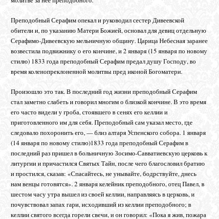
Преподобный Серафим опекал и руководил сестер Дивеевской
обители и, по указанию Матери Божией, основал для девиц отдельную
Серафимо-Дивеевскую мельничную общину. Царица Небесная заранее
возвестила подвижнику о его кончине, и 2 января (15 января по новому
стилю) 1833 года преподобный Серафим предал душу Господу, во
время коленопреклоненной молитвы пред иконой Богоматери.
Произошло это так. В последний год жизни преподобный Серафим
стал заметно слабеть и говорил многим о близкой кончине. В это время
его часто видели у гроба, стоявшего в сенях его келлии и
приготовленного им для себя. Преподобный сам указал место, где
следовало похоронить его, — близ алтаря Успенского собора. 1 января
(14 января по новому стилю)1833 года преподобный Серафим в
последний раз пришел в больничную Зосимо-Савватиевскую церковь к
литургии и причастился Святых Тайн, после чего благословил братию
и простился, сказав: «Спасайтесь, не унывайте, бодрствуйте, днесь
нам венцы готовятся». 2 января келейник преподобного, отец Павел, в
шестом часу утра вышел из своей келлии, направляясь в церковь, и
почувствовал запах гари, исходивший из келлии преподобного; в
келлии святого всегда горели свечи, и он говорил: «Пока я жив, пожара