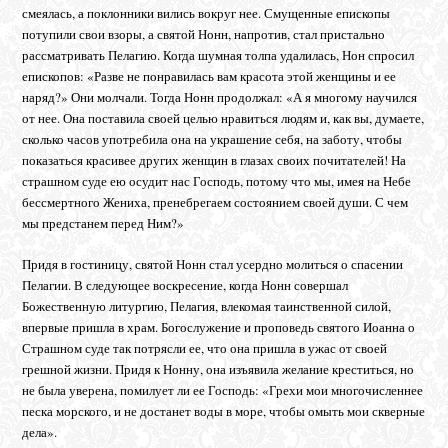
смеялась, а поклонники вились вокруг нее. Смущенные епископы
потупили свои взоры, а святой Нонн, напротив, стал пристально
рассматривать Пелагию. Когда шумная толпа удалилась, Нон спросил
епископов: «Разве не понравилась вам красота этой женщины и ее
наряд?» Они молчали. Тогда Нонн продолжал: «А я многому научился
от нее. Она поставила своей целью нравиться людям и, как вы, думаете,
сколько часов употребила она на украшение себя, на заботу, чтобы
показаться красивее других женщин в глазах своих почитателей! На
страшном суде ею осудит нас Господь, потому что мы, имея на Небе
бессмертного Жениха, пренебрегаем состоянием своей души. С чем
мы предстанем перед Ним?»
Придя в гостиницу, святой Нонн стал усердно молиться о спасении
Пелагии. В следующее воскресение, когда Нонн совершал
Божественную литургию, Пелагия, влекомая таинственной силой,
впервые пришла в храм. Богослужение и проповедь святого Иоанна о
Страшном суде так потрясли ее, что она пришла в ужас от своей
грешной жизни. Придя к Нонну, она изъявила желание креститься, но
не была уверена, помилует ли ее Господь: «Грехи мои многочисленнее
песка морского, и не достанет воды в море, чтобы омыть мои скверные
дела».