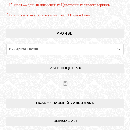
17 июля — день памяти святых Царственных страстотерпцев
12 июля – память святых апостолов Петра и Павла
АРХИВЫ
Архивы
МЫ В СОЦСЕТЯХ
I
n
s
t
ПРАВОСЛАВНЫЙ КАЛЕНДАРЬ
a
g
r
ВНИМАНИЕ!
a
m