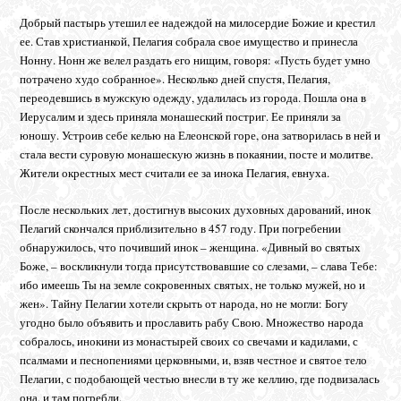
Добрый пастырь утешил ее надеждой на милосердие Божие и крестил
ее. Став христианкой, Пелагия собрала свое имущество и принесла
Нонну. Нонн же велел раздать его нищим, говоря: «Пусть будет умно
потрачено худо собранное». Несколько дней спустя, Пелагия,
переодевшись в мужскую одежду, удалилась из города. Пошла она в
Иерусалим и здесь приняла монашеский постриг. Ее приняли за
юношу. Устроив себе келью на Елеонской горе, она затворилась в ней и
стала вести суровую монашескую жизнь в покаянии, посте и молитве.
Жители окрестных мест считали ее за инока Пелагия, евнуха.
После нескольких лет, достигнув высоких духовных дарований, инок
Пелагий скончался приблизительно в 457 году. При погребении
обнаружилось, что почивший инок – женщина. «Дивный во святых
Боже, – воскликнули тогда присутствовавшие со слезами, – слава Тебе:
ибо имеешь Ты на земле сокровенных святых, не только мужей, но и
жен». Тайну Пелагии хотели скрыть от народа, но не могли: Богу
угодно было объявить и прославить рабу Свою. Множество народа
собралось, инокини из монастырей своих со свечами и кадилами, с
псалмами и песнопениями церковными, и, взяв честное и святое тело
Пелагии, с подобающей честью внесли в ту же келлию, где подвизалась
она, и там погребли.