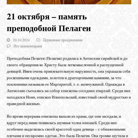
21 октября – память
преподобной Пелагеи
20.10.2024
Церковные празднования
Нет комментариев
Преподобная Пелагея (Пелагия) родилась в Антиохии сирийской и до
своего обращения ко Христу была легкомысленной и распущенной
девицей. Имея очень привлекательную наружность, она украшала себя
роскошными одеждами, золотом и драгоценными камнями, за что
поклонники называли ее Маргаритой, т. е. жемчужиной. Однажды в
Антиохию съехались на собор епископы соседних епархий. Среди них
находился Нонн, епископ Илиопольский, известный своей мудростью и
праведной жизнью.
Во время перерыва епископы вышли из храма, где они заседали, и
вдруг перед ними появилась шумная толпа юношей. Среди них
особенно выделялась своей красотой одна девица – с обнаженными
плечами и нескромно одетая. Это была Пелагия. Она громко шутила и