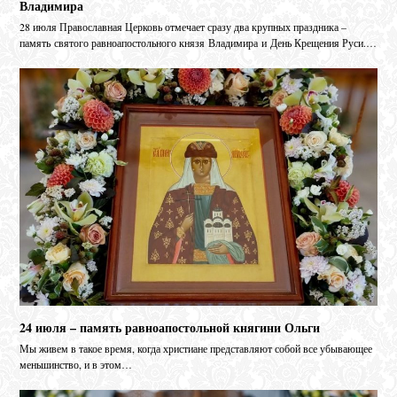
Владимира
28 июля Православная Церковь отмечает сразу два крупных праздника –
память святого равноапостольного князя Владимира и День Крещения Руси.…
24 июля – память равноапостольной княгини Ольги
Мы живем в такое время, когда христиане представляют собой все убывающее
меньшинство, и в этом…