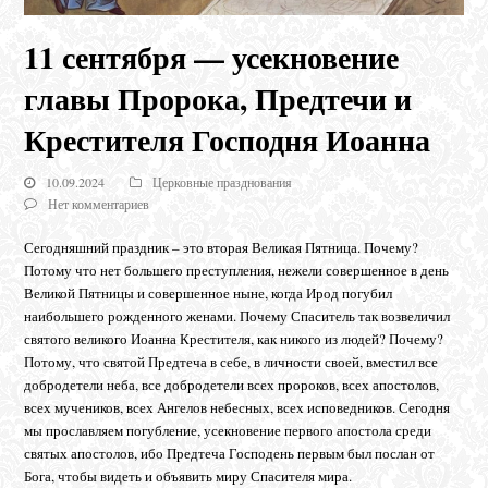
11 сентября — усекновение
главы Пророка, Предтечи и
Крестителя Господня Иоанна
10.09.2024
Церковные празднования
Нет комментариев
Сегодняшний праздник – это вторая Великая Пятница. Почему?
Потому что нет большего преступления, нежели совершенное в день
Великой Пятницы и совершенное ныне, когда Ирод погубил
наибольшего рожденного женами. Почему Спаситель так возвеличил
святого великого Иоанна Крестителя, как никого из людей? Почему?
Потому, что святой Предтеча в себе, в личности своей, вместил все
добродетели неба, все добродетели всех пророков, всех апостолов,
всех мучеников, всех Ангелов небесных, всех исповедников. Сегодня
мы прославляем погубление, усекновение первого апостола среди
святых апостолов, ибо Предтеча Господень первым был послан от
Бога, чтобы видеть и объявить миру Спасителя мира.