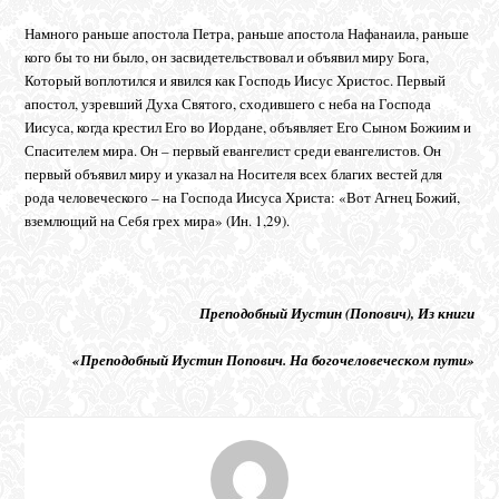
Намного раньше апостола Петра, раньше апостола Нафанаила, раньше
кого бы то ни было, он засвидетельствовал и объявил миру Бога,
Который воплотился и явился как Господь Иисус Христос. Первый
апостол, узревший Духа Святого, сходившего с неба на Господа
Иисуса, когда крестил Его во Иордане, объявляет Его Сыном Божиим и
Спасителем мира. Он – первый евангелист среди евангелистов. Он
первый объявил миру и указал на Носителя всех благих вестей для
рода человеческого – на Господа Иисуса Христа: «Вот Агнец Божий,
вземлющий на Себя грех мира» (Ин. 1,29).
Преподобный Иустин (Попович), Из книги
«Преподобный Иустин Попович. На богочеловеческом пути»