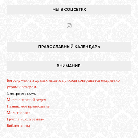
МЫ В СОЦСЕТЯХ
I
n
s
t
ПРАВОСЛАВНЫЙ КАЛЕНДАРЬ
a
g
r
ВНИМАНИЕ!
a
m
Богослужение в храмах нашего прихода совершается ежедневно
утром и вечером.
Смотрите также:
Миссионерский отдел
Незнакомое православие
Молитвослов
Группа «Соль земли»
Библия за год