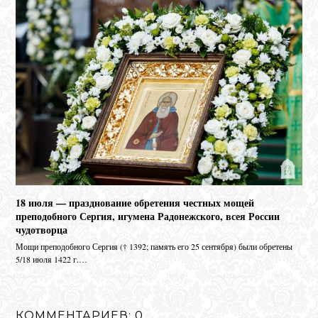
18 июля — празднование обретения честных мощей
преподобного Сергия, игумена Радонежского, всея России
чудотворца
Мо­щи пре­по­доб­но­го Сер­гия († 1392; па­мять его 25 сен­тяб­ря) бы­ли об­ре­те­ны
5/18 июля 1422 г.…
КОММЕНТАРИЕВ: 0