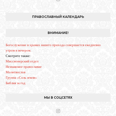
I
n
s
t
ПРАВОСЛАВНЫЙ КАЛЕНДАРЬ
a
g
r
ВНИМАНИЕ!
a
m
Богослужение в храмах нашего прихода совершается ежедневно
утром и вечером.
Смотрите также:
Миссионерский отдел
Незнакомое православие
Молитвослов
Группа «Соль земли»
Библия за год
МЫ В СОЦСЕТЯХ
I