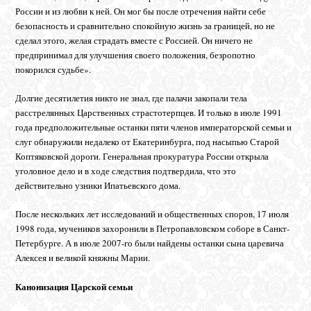
России и из любви к ней. Он мог бы после отречения найти себе
безопасность и сравнительно спокойную жизнь за границей, но не
сделал этого, желая страдать вместе с Россией. Он ничего не
предпринимал для улучшения своего положения, безропотно
покорился судьбе».
Долгие десятилетия никто не знал, где палачи закопали тела
расстрелянных Царственных страстотерпцев. И только в июле 1991
года предположительные останки пяти членов императорской семьи и
слуг обнаружили недалеко от Екатеринбурга, под насыпью Старой
Коптяковской дороги. Генеральная прокуратура России открыла
уголовное дело и в ходе следствия подтвердила, что это
действительно узники Ипатьевского дома.
После нескольких лет исследований и общественных споров, 17 июля
1998 года, мучеников захоронили в Петропавловском соборе в Санкт-
Петербурге. А в июле 2007-го были найдены останки сына царевича
Алексея и великой княжны Марии.
Канонизация Царской семьи