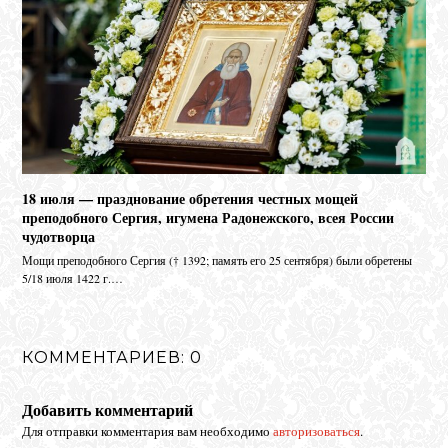
18 июля — празднование обретения честных мощей
преподобного Сергия, игумена Радонежского, всея России
чудотворца
Мо­щи пре­по­доб­но­го Сер­гия († 1392; па­мять его 25 сен­тяб­ря) бы­ли об­ре­те­ны
5/18 июля 1422 г.…
КОММЕНТАРИЕВ: 0
Добавить комментарий
Для отправки комментария вам необходимо
авторизоваться
.