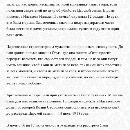
мало. До нас дошло несколько записей в дневнике императора; есть
показания свидетелей по делу об убийстве Царской семьи. В доме
инженера Ипатьева Николая II с семьей охраняли 12 солдат. По сути,
это была тюрьма. Заключенные спали на полу; надзиратели часто
были жестоки с ними; узникам разрешалось гулять в саду всего один
раз в день.
Царственные страстотерпцы мужественно принимали свою участь. До
наш дошло письмо княжны Ольги, где она пишет: «Отец просит
передать всем тем, кто ему остался предан, и тем, на кого они могут
иметь влияние, чтобы они не мстили за него, так как он всех простил и
за всех молится, и чтобы не мстили за себя, и чтобы помнили, что то
зло, которое сейчас в мире, будет еще сильней, но что не зло победит
зло, а только любовь».
Арестованным разрешали присутствовать на богослужениях. Молитва
была для них великим утешением. Последнюю службу в Ипатьевском
доме протоиерей Иоанн Сторожев совершил всего за несколько дней
до расстрела Царской семьи — 14 июля 1918 года.
В ночь с 16 на 17 июля чекист и руководитель расстрела Яков