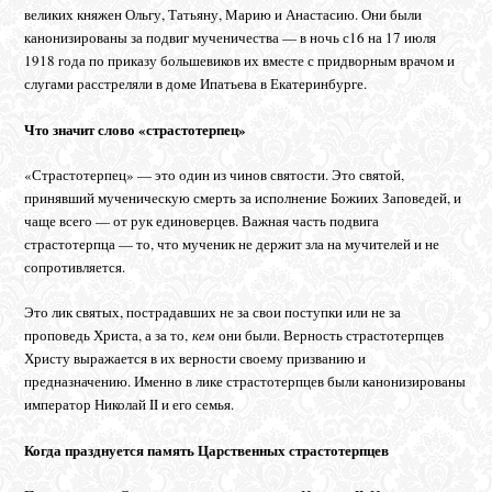
великих княжен Ольгу, Татьяну, Марию и Анастасию. Они были
канонизированы за подвиг мученичества — в ночь с16 на 17 июля
1918 года по приказу большевиков их вместе с придворным врачом и
слугами расстреляли в доме Ипатьева в Екатеринбурге.
Что значит слово «страстотерпец»
«Страстотерпец» — это один из чинов святости. Это святой,
принявший мученическую смерть за исполнение Божиих Заповедей, и
чаще всего — от рук единоверцев. Важная часть подвига
страстотерпца — то, что мученик не держит зла на мучителей и не
сопротивляется.
Это лик святых, пострадавших не за свои поступки или не за
проповедь Христа, а за то,
кем
они были. Верность страстотерпцев
Христу выражается в их верности своему призванию и
предназначению. Именно в лике страстотерпцев были канонизированы
император Николай II и его семья.
Когда празднуется память Царственных страстотерпцев