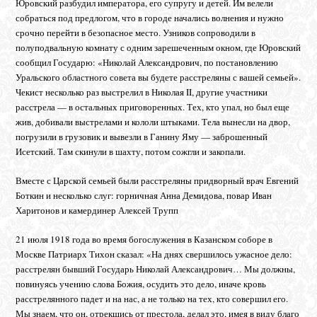
Юровский разбудил императора, его супругу и детей. Им велели
собраться под предлогом, что в городе начались волнения и нужно
срочно перейти в безопасное место. Узников сопроводили в
полуподвальную комнату с одним зарешеченным окном, где Юровский
сообщил Государю: «Николай Александрович, по постановлению
Уральского областного совета вы будете расстреляны с вашей семьей».
Чекист несколько раз выстрелил в Николая II, другие участники
расстрела — в остальных приговоренных. Тех, кто упал, но был еще
жив, добивали выстрелами и кололи штыками. Тела вынесли на двор,
погрузили в грузовик и вывезли в Ганину Яму — заброшенный
Исетский. Там скинули в шахту, потом сожгли и закопали.
Вместе с Царской семьей были расстреляны придворный врач Евгений
Боткин и несколько слуг: горничная Анна Демидова, повар Иван
Харитонов и камердинер Алексей Трупп
21 июля 1918 года во время богослужения в Казанском соборе в
Москве Патриарх Тихон сказал: «На днях свершилось ужасное дело:
расстрелян бывший Государь Николай Александрович… Мы должны,
повинуясь учению слова Божия, осудить это дело, иначе кровь
расстрелянного падет и на нас, а не только на тех, кто совершил его.
Мы знаем, что он, отрекшись от престола, делал это, имея в виду благо