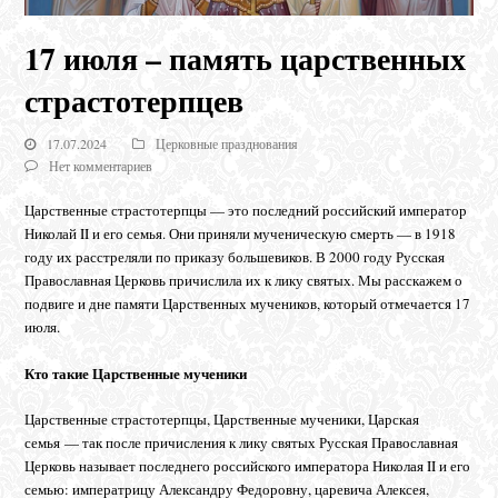
17 июля – память царственных
страстотерпцев
17.07.2024
Церковные празднования
Нет комментариев
Царственные страстотерпцы — это последний российский император
Николай II и его семья. Они приняли мученическую смерть — в 1918
году их расстреляли по приказу большевиков. В 2000 году Русская
Православная Церковь причислила их к лику святых. Мы расскажем о
подвиге и дне памяти Царственных мучеников, который отмечается 17
июля.
Кто такие Царственные мученики
Царственные страстотерпцы, Царственные мученики, Царская
семья — так после причисления к лику святых Русская Православная
Церковь называет последнего российского императора Николая II и его
семью: императрицу Александру Федоровну, царевича Алексея,