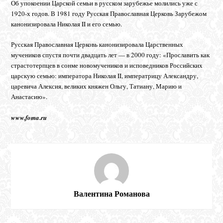
Об упокоении Царской семьи в русском зарубежье молились уже с
1920-х годов. В 1981 году Русская Православная Церковь Зарубежом
канонизировала Николая II и его семью.
Русская Православная Церковь канонизировала Царственных
мучеников спустя почти двадцать лет — в 2000 году: «Прославить как
страстотерпцев в сонме новомучеников и исповедников Российских
царскую семью: императора Николая II, императрицу Александру,
царевича Алексия, великих княжен Ольгу, Татиану, Марию и
Анастасию».
www
.
foma
.
ru
Валентина Романова