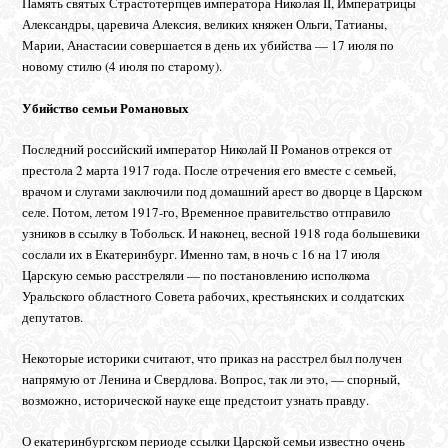
Память святых Страстотерпцев императора Николая II, Императрицы
Александры, царевича Алексия, великих княжен Ольги, Татианы,
Марии, Анастасии совершается в день их убийства — 17 июля по
новому стилю (4 июля по старому).
Убийство семьи Романовых
Последний российский император Николай II Романов отрекся от
престола 2 марта 1917 года. После отречения его вместе с семьей,
врачом и слугами заключили под домашний арест во дворце в Царском
селе. Потом, летом 1917-го, Временное правительство отправило
узников в ссылку в Тобольск. И наконец, весной 1918 года большевики
сослали их в Екатеринбург. Именно там, в ночь с 16 на 17 июля
Царскую семью расстреляли — по постановлению исполкома
Уральского областного Совета рабочих, крестьянских и солдатских
депутатов.
Некоторые историки считают, что приказ на расстрел был получен
напрямую от Ленина и Свердлова. Вопрос, так ли это, — спорный,
возможно, исторической науке еще предстоит узнать правду.
О екатеринбургском периоде ссылки Царской семьи известно очень