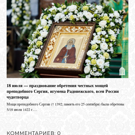
18 июля — празднование обретения честных мощей
преподобного Сергия, игумена Радонежского, всея России
чудотворца
Мо­щи пре­по­доб­но­го Сер­гия († 1392; па­мять его 25 сен­тяб­ря) бы­ли об­ре­те­ны
5/18 июля 1422 г.…
КОММЕНТАРИЕВ: 0