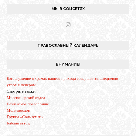
МЫ В СОЦСЕТЯХ
I
n
s
t
ПРАВОСЛАВНЫЙ КАЛЕНДАРЬ
a
g
r
ВНИМАНИЕ!
a
m
Богослужение в храмах нашего прихода совершается ежедневно
утром и вечером.
Смотрите также:
Миссионерский отдел
Незнакомое православие
Молитвослов
Группа «Соль земли»
Библия за год