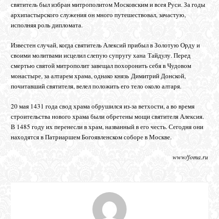
святитель был избран митрополитом Московским и всея Руси. За годы
архипастырского служения он много путешествовал, зачастую,
исполняя роль дипломата.
Известен случай, когда святитель Алексий прибыл в Золотую Орду и
своими молитвами исцелил слепую супругу хана Тайдулу. Перед
смертью святой митрополит завещал похоронить себя в Чудовом
монастыре, за алтарем храма, однако князь Димитрий Донской,
почитавший святителя, велел положить его тело около алтаря.
20 мая 1431 года свод храма обрушился из-за ветхости, а во время
строительства нового храма были обретены мощи святителя Алексия.
В 1485 году их перенесли в храм, названный в его честь. Сегодня они
находятся в Патриаршем Богоявленском соборе в Москве.
www/foma.ru