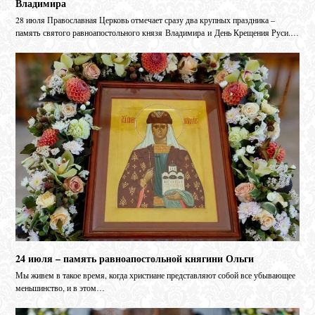
Владимира
28 июля Православная Церковь отмечает сразу два крупных праздника –
память святого равноапостольного князя Владимира и День Крещения Руси.…
24 июля – память равноапостольной княгини Ольги
Мы живем в такое время, когда христиане представляют собой все убывающее
меньшинство, и в этом…