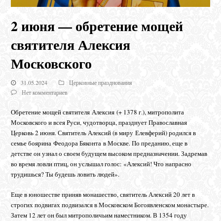
2 июня — обретение мощей
святителя Алексия
Московского
31.05.2024
Церковные празднования
Нет комментариев
Обретение мощей святителя Алексия (+ 1378 г.), митрополита
Московского и всея Руси, чудотворца, празднует Православная
Церковь 2 июня. Святитель Алексий (в миру Елевферий) родился в
семье боярина Феодора Бяконта в Москве. По преданию, еще в
детстве он узнал о своем будущем высоком предназначении. Задремав
во время ловли птиц, он услышал голос: «Алексий! Что напрасно
трудишься? Ты будешь ловить людей».
Еще в юношестве приняв монашество, святитель Алексий 20 лет в
строгих подвигах подвизался в Московском Богоявленском монастыре.
Затем 12 лет он был митрополичьим наместником. В 1354 году