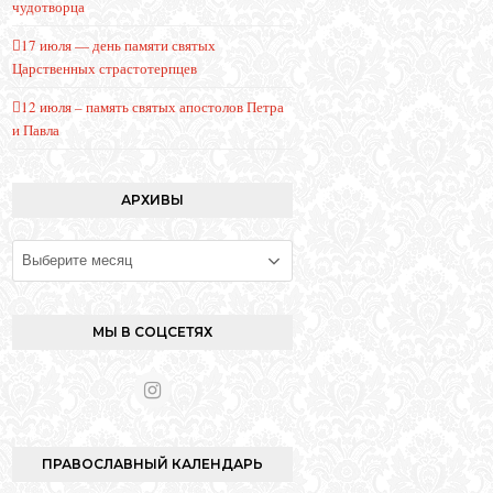
чудотворца
17 июля — день памяти святых
Царственных страстотерпцев
12 июля – память святых апостолов Петра
и Павла
АРХИВЫ
Архивы
МЫ В СОЦСЕТЯХ
I
n
s
t
ПРАВОСЛАВНЫЙ КАЛЕНДАРЬ
a