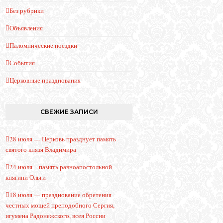
Без рубрики
Объявления
Паломнические поездки
События
Церковные празднования
СВЕЖИЕ ЗАПИСИ
28 июля — Церковь празднует память
святого князя Владимира
24 июля – память равноапостольной
княгини Ольги
18 июля — празднование обретения
честных мощей преподобного Сергия,
игумена Радонежского, всея России