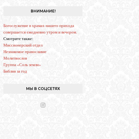
g
r
ВНИМАНИЕ!
a
m
Богослужение в храмах нашего прихода
совершается ежедневно утром и вечером.
Смотрите также:
Миссионерский отдел
Незнакомое православие
Молитвослов
Группа «Соль земли»
Библия за год
МЫ В СОЦСЕТЯХ
I
n
s
t
a
g