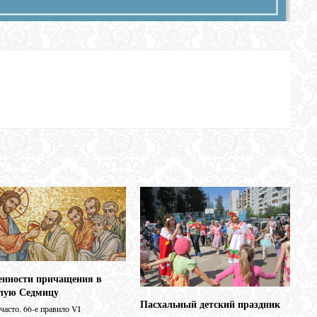
енности причащения в
лую Седмицу
Пасхальный детский праздник
 часто. 66‑е правило VI