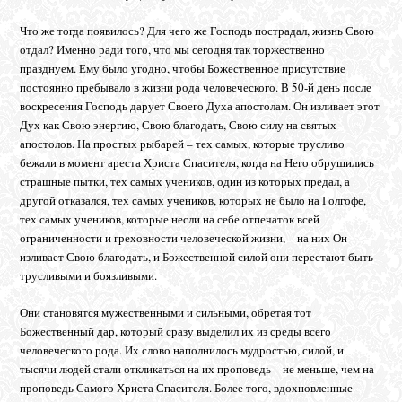
Что же тогда появилось? Для чего же Господь пострадал, жизнь Свою
отдал? Именно ради того, что мы сегодня так торжественно
празднуем. Ему было угодно, чтобы Божественное присутствие
постоянно пребывало в жизни рода человеческого. В 50-й день после
воскресения Господь дарует Своего Духа апостолам. Он изливает этот
Дух как Свою энергию, Свою благодать, Свою силу на святых
апостолов. На простых рыбарей – тех самых, которые трусливо
бежали в момент ареста Христа Спасителя, когда на Него обрушились
страшные пытки, тех самых учеников, один из которых предал, а
другой отказался, тех самых учеников, которых не было на Голгофе,
тех самых учеников, которые несли на себе отпечаток всей
ограниченности и греховности человеческой жизни, – на них Он
изливает Свою благодать, и Божественной силой они перестают быть
трусливыми и боязливыми.
Они становятся мужественными и сильными, обретая тот
Божественный дар, который сразу выделил их из среды всего
человеческого рода. Их слово наполнилось мудростью, силой, и
тысячи людей стали откликаться на их проповедь – не меньше, чем на
проповедь Самого Христа Спасителя. Более того, вдохновленные