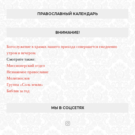
n
s
t
ПРАВОСЛАВНЫЙ КАЛЕНДАРЬ
a
g
r
ВНИМАНИЕ!
a
m
Богослужение в храмах нашего прихода совершается ежедневно
утром и вечером.
Смотрите также:
Миссионерский отдел
Незнакомое православие
Молитвослов
Группа «Соль земли»
Библия за год
МЫ В СОЦСЕТЯХ
I
n