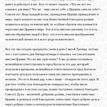
живет и действует в нас. Кто-то может сказать: «Что же все это
означает для мира? Что же – мир сам по себе, а Церковь сама по себе?»
Совсем нет. Ведь каждый из нас, принадлежа Церкви, принадлежит и
миру, через каждого из нас сила Божественной благодати должна
изливаться на род человеческий, но особым образом она изливается
через миссию Церкви в мире. Это и есть миссия спасения, это и есть
миссия обращения людей к Богу, это и есть миссия преображения
человеческой личности и всего рода человеческого.
Все это мы сегодня празднуем с вами в день Святой Троицы, потому
что с того самого дня Пятидесятницы и началась эта спасительная
миссия Церкви. Что же мы, христиане? А мы должны осознавать
величайшую ответственность пред Богом за тот дар, который
получили в крещении, величайшую ответственность пред Богом за
благодать, которую получаем в таинстве святого причащения, в
молитве. Это есть Божий дар, и мы с вами – обладатели этого дара. И
для того чтобы сила благодати не покидала нас, чтобы мы не
превращались в пустые сосуды, нужно постоянно стяжать благодать
Святого Духа – молитвой, добрыми делами, участием в таинствах
Церкви; и делиться этой благодатью, опять-таки, через добрые дела и
через добрые слова со всем родом человеческим. Как говорит