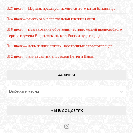
28 июля — Церковь празднует память святого князя Владимира
24 июля – память равноапостольной княгини Ольги
18 июля — празднование обретения честных мощей преподобного
Сергия, игумена Радонежского, всея России чудотворца
17 июля — день памяти святых Царственных страстотерпцев
12 июля – память святых апостолов Петра и Павла
АРХИВЫ
Архивы
МЫ В СОЦСЕТЯХ
I