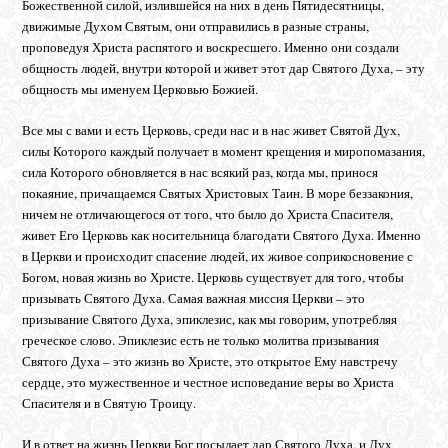
Божественной силой, излившейся на них в день Пятидесятницы,
движимые Духом Святым, они отправились в разные страны,
проповедуя Христа распятого и воскресшего. Именно они создали
общность людей, внутри которой и живет этот дар Святого Духа, – эту
общность мы именуем Церковью Божией.
Все мы с вами и есть Церковь, среди нас и в нас живет Святой Дух,
силы Которого каждый получает в момент крещения и миропомазания,
сила Которого обновляется в нас всякий раз, когда мы, принося
покаяние, причащаемся Святых Христовых Таин. В море беззакония,
ничем не отличающегося от того, что было до Христа Спасителя,
живет Его Церковь как носительница благодати Святого Духа. Именно
в Церкви и происходит спасение людей, их живое соприкосновение с
Богом, новая жизнь во Христе. Церковь существует для того, чтобы
призывать Святого Духа. Самая важная миссия Церкви – это
призывание Святого Духа, эпиклезис, как мы говорим, употребляя
греческое слово. Эпиклезис есть не только молитва призывания
Святого Духа – это жизнь во Христе, это открытое Ему навстречу
сердце, это мужественное и честное исповедание веры во Христа
Спасителя и в Святую Троицу.
И в ответ на жизнь Церкви Бог посылает дар Святого Духа, и Дух