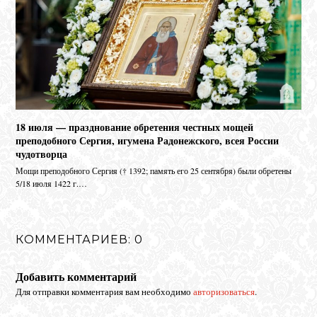
18 июля — празднование обретения честных мощей
преподобного Сергия, игумена Радонежского, всея России
чудотворца
Мо­щи пре­по­доб­но­го Сер­гия († 1392; па­мять его 25 сен­тяб­ря) бы­ли об­ре­те­ны
5/18 июля 1422 г.…
КОММЕНТАРИЕВ: 0
Добавить комментарий
Для отправки комментария вам необходимо
авторизоваться
.