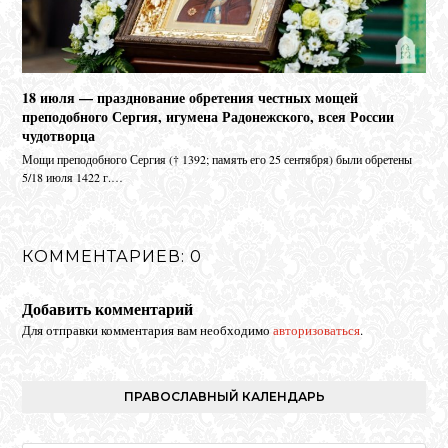
18 июля — празднование обретения честных мощей
преподобного Сергия, игумена Радонежского, всея России
чудотворца
Мо­щи пре­по­доб­но­го Сер­гия († 1392; па­мять его 25 сен­тяб­ря) бы­ли об­ре­те­ны
5/18 июля 1422 г.…
КОММЕНТАРИЕВ: 0
Добавить комментарий
Для отправки комментария вам необходимо
авторизоваться
.
ПРАВОСЛАВНЫЙ КАЛЕНДАРЬ