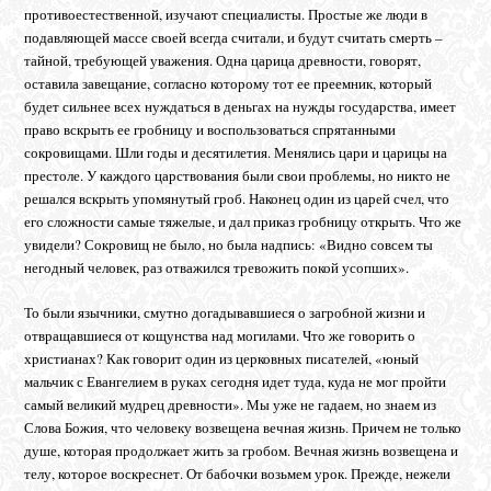
противоестественной, изучают специалисты. Простые же люди в
подавляющей массе своей всегда считали, и будут считать смерть –
тайной, требующей уважения. Одна царица древности, говорят,
оставила завещание, согласно которому тот ее преемник, который
будет сильнее всех нуждаться в деньгах на нужды государства, имеет
право вскрыть ее гробницу и воспользоваться спрятанными
сокровищами. Шли годы и десятилетия. Менялись цари и царицы на
престоле. У каждого царствования были свои проблемы, но никто не
решался вскрыть упомянутый гроб. Наконец один из царей счел, что
его сложности самые тяжелые, и дал приказ гробницу открыть. Что же
увидели? Сокровищ не было, но была надпись: «Видно совсем ты
негодный человек, раз отважился тревожить покой усопших».
То были язычники, смутно догадывавшиеся о загробной жизни и
отвращавшиеся от кощунства над могилами. Что же говорить о
христианах? Как говорит один из церковных писателей, «юный
мальчик с Евангелием в руках сегодня идет туда, куда не мог пройти
самый великий мудрец древности». Мы уже не гадаем, но знаем из
Слова Божия, что человеку возвещена вечная жизнь. Причем не только
душе, которая продолжает жить за гробом. Вечная жизнь возвещена и
телу, которое воскреснет. От бабочки возьмем урок. Прежде, нежели