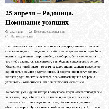
25 апреля – Радоница.
Поминание усопших
24.04.2023
Церковные празднования
Нет комментариев
Из отношения к смерти вырастают все культуры, сколько их ни есть.
Совсем не одно и то же думать о себе, что ты временное и случайное
явление под вечным шатром небес, и наоборот, быть уверенным в том,
что «небо свернется, как свиток», а ты будешь существовать вечно.
Уважение к покойникам и местам их захоронения зависит вовсе не от
одной только памяти родственников. И родственники лягут рядом, и
близкой родни может не остаться, а за могилами нужно все равно
ухаживать и относиться к ним с мистическим уважением.
Та болезнь ума и души, которая понуждала людей класть теплотрассы
через кладбища, забивать сваи в кости, и для временных нужд
тревожить без страха людские могилы, обязана навсегда уйти в
область истории. Пусть нюансы этой истории, сколь жуткой, столь и