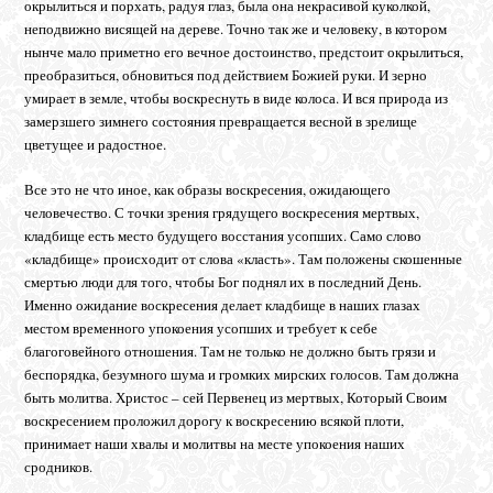
окрылиться и порхать, радуя глаз, была она некрасивой куколкой,
неподвижно висящей на дереве. Точно так же и человеку, в котором
нынче мало приметно его вечное достоинство, предстоит окрылиться,
преобразиться, обновиться под действием Божией руки. И зерно
умирает в земле, чтобы воскреснуть в виде колоса. И вся природа из
замерзшего зимнего состояния превращается весной в зрелище
цветущее и радостное.
Все это не что иное, как образы воскресения, ожидающего
человечество. С точки зрения грядущего воскресения мертвых,
кладбище есть место будущего восстания усопших. Само слово
«кладбище» происходит от слова «класть». Там положены скошенные
смертью люди для того, чтобы Бог поднял их в последний День.
Именно ожидание воскресения делает кладбище в наших глазах
местом временного упокоения усопших и требует к себе
благоговейного отношения. Там не только не должно быть грязи и
беспорядка, безумного шума и громких мирских голосов. Там должна
быть молитва. Христос – сей Первенец из мертвых, Который Своим
воскресением проложил дорогу к воскресению всякой плоти,
принимает наши хвалы и молитвы на месте упокоения наших
сродников.