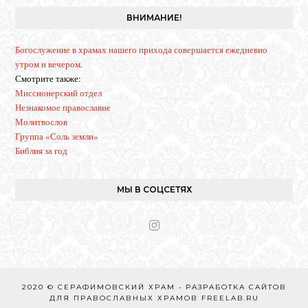
r
ВНИМАНИЕ!
a
m
Богослужение в храмах нашего прихода совершается ежедневно
утром и вечером.
Смотрите также:
Миссионерский отдел
Незнакомое православие
Молитвослов
Группа «Соль земли»
Библия за год
МЫ В СОЦСЕТЯХ
I
n
s
t
a
2020 © СЕРАФИМОВСКИЙ ХРАМ • РАЗРАБОТКА САЙТОВ
g
ДЛЯ ПРАВОСЛАВНЫХ ХРАМОВ
FREELAB.RU
r