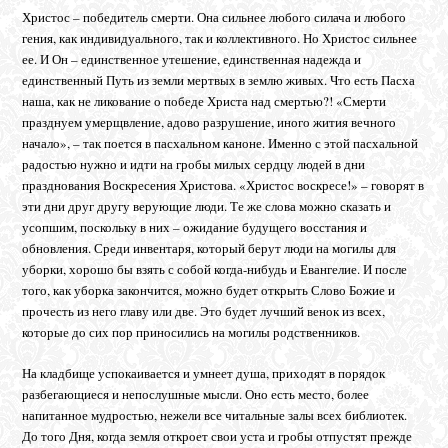
Христос – победитель смерти. Она сильнее любого силача и любого
гения, как индивидуального, так и коллективного. Но Христос сильнее
ее. И Он – единственное утешение, единственная надежда и
единственный Путь из земли мертвых в землю живых. Что есть Пасха
наша, как не ликование о победе Христа над смертью?! «Смерти
празднуем умерщвление, адово разрушение, иного жития вечного
начало», – так поется в пасхальном каноне. Именно с этой пасхальной
радостью нужно и идти на гробы милых сердцу людей в дни
празднования Воскресения Христова. «Христос воскресе!» – говорят в
эти дни друг другу верующие люди. Те же слова можно сказать и
усопшим, поскольку в них – ожидание будущего восстания и
обновления. Среди инвентаря, который берут люди на могилы для
уборки, хорошо бы взять с собой когда-нибудь и Евангелие. И после
того, как уборка закончится, можно будет открыть Слово Божие и
прочесть из него главу или две. Это будет лучший венок из всех,
которые до сих пор приносились на могилы родственников.
На кладбище успокаивается и умнеет душа, приходят в порядок
разбегающиеся и непослушные мысли. Оно есть место, более
напитанное мудростью, нежели все читальные залы всех библиотек.
До того Дня, когда земля откроет свои уста и гробы отпустят прежде