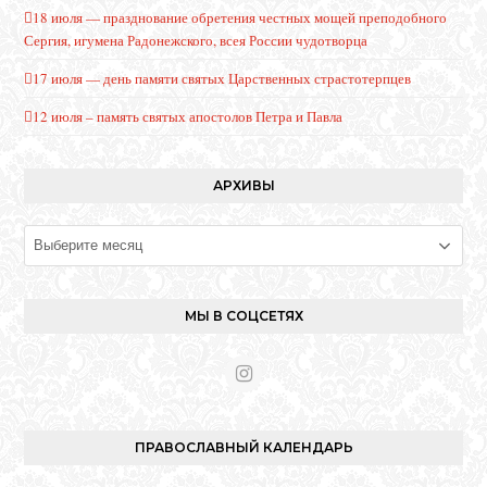
18 июля — празднование обретения честных мощей преподобного
Сергия, игумена Радонежского, всея России чудотворца
17 июля — день памяти святых Царственных страстотерпцев
12 июля – память святых апостолов Петра и Павла
АРХИВЫ
Архивы
МЫ В СОЦСЕТЯХ
I
n
s
t
ПРАВОСЛАВНЫЙ КАЛЕНДАРЬ
a
g