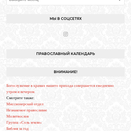
МЫ В СОЦСЕТЯХ
I
n
s
t
ПРАВОСЛАВНЫЙ КАЛЕНДАРЬ
a
g
r
ВНИМАНИЕ!
a
m
Богослужение в храмах нашего прихода совершается ежедневно
утром и вечером.
Смотрите также:
Миссионерский отдел
Незнакомое православие
Молитвослов
Группа «Соль земли»
Библия за год