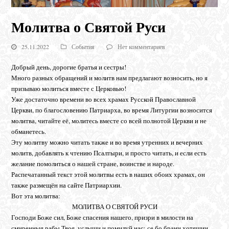
Молитва о Святой Руси
25.11.2022
События
Нет комментариев
Добрый день, дорогие братья и сестры!
Много разных обращений и молитв нам предлагают возносить, но я
призываю молиться вместе с Церковью!
Уже достаточно времени во всех храмах Русской Православной
Церкви, по благословению Патриарха, во время Литургии возносится
молитва, читайте её, молитесь вместе со всей полнотой Церкви и не
обманетесь.
Эту молитву можно читать также и во время утренних и вечерних
молитв, добавлять к чтению Псалтыри, и просто читать, и если есть
желание помолиться о нашей стране, воинстве и народе.
Распечатанный текст этой молитвы есть в наших обоих храмах, он
также размещён на сайте Патриархии.
Вот эта молитва:
МОЛИТВА О СВЯТОЙ РУСИ
Господи Боже сил, Боже спасения нашего, призри в милости на
смиренныя рабы Твоя, услыши и помилуй нас: се бо брани хотящии