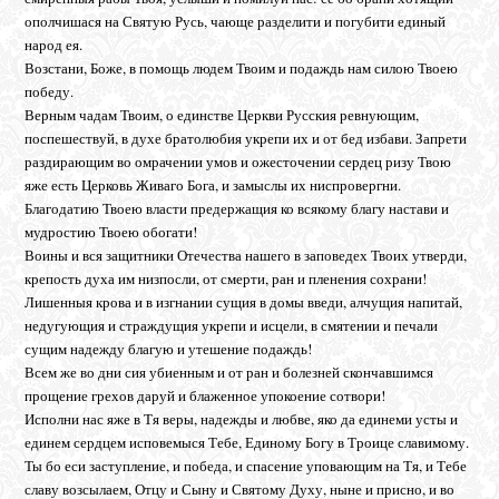
ополчишася на Святую Русь, чающе разделити и погубити единый
народ ея.
Возстани, Боже, в помощь людем Твоим и подаждь нам силою Твоею
победу.
Верным чадам Твоим, о единстве Церкви Русския ревнующим,
поспешествуй, в духе братолюбия укрепи их и от бед избави. Запрети
раздирающим во омрачении умов и ожесточении сердец ризу Твою
яже есть Церковь Живаго Бога, и замыслы их ниспровергни.
Благодатию Твоею власти предержащия ко всякому благу настави и
мудростию Твоею обогати!
Воины и вся защитники Отечества нашего в заповедех Твоих утверди,
крепость духа им низпосли, от смерти, ран и пленения сохрани!
Лишенныя крова и в изгнании сущия в домы введи, алчущия напитай,
недугующия и страждущия укрепи и исцели, в смятении и печали
сущим надежду благую и утешение подаждь!
Всем же во дни сия убиенным и от ран и болезней скончавшимся
прощение грехов даруй и блаженное упокоение сотвори!
Исполни нас яже в Тя веры, надежды и любве, яко да единеми усты и
единем сердцем исповемыся Тебе, Единому Богу в Троице славимому.
Ты бо еси заступление, и победа, и спасение уповающим на Тя, и Тебе
славу возсылаем, Отцу и Сыну и Святому Духу, ныне и присно, и во