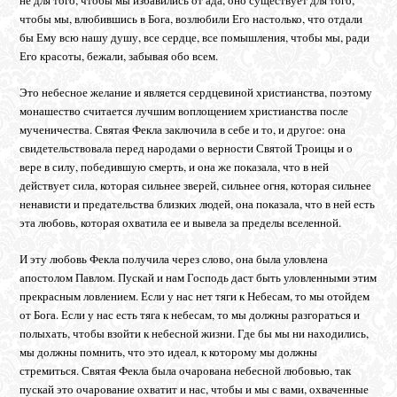
чтобы мы, влюбившись в Бога, возлюбили Его настолько, что отдали
бы Ему всю нашу душу, все сердце, все помышления, чтобы мы, ради
Его красоты, бежали, забывая обо всем.
Это небесное желание и является сердцевиной христианства, поэтому
монашество считается лучшим воплощением христианства после
мученичества. Святая Фекла заключила в себе и то, и другое: она
свидетельствовала перед народами о верности Святой Троицы и о
вере в силу, победившую смерть, и она же показала, что в ней
действует сила, которая сильнее зверей, сильнее огня, которая сильнее
ненависти и предательства близких людей, она показала, что в ней есть
эта любовь, которая охватила ее и вывела за пределы вселенной.
И эту любовь Фекла получила через слово, она была уловлена
апостолом Павлом. Пускай и нам Господь даст быть уловленными этим
прекрасным ловлением. Если у нас нет тяги к Небесам, то мы отойдем
от Бога. Если у нас есть тяга к небесам, то мы должны разгораться и
полыхать, чтобы взойти к небесной жизни. Где бы мы ни находились,
мы должны помнить, что это идеал, к которому мы должны
стремиться. Святая Фекла была очарована небесной любовью, так
пускай это очарование охватит и нас, чтобы и мы с вами, охваченные