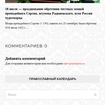
18 июля — празднование обретения честных мощей
преподобного Сергия, игумена Радонежского, всея России
чудотворца
Мо­щи пре­по­доб­но­го Сер­гия († 1392; па­мять его 25 сен­тяб­ря) бы­ли об­ре­те­ны
5/18 июля 1422 г.…
КОММЕНТАРИЕВ: 0
Добавить комментарий
Для отправки комментария вам необходимо
авторизоваться
.
ПРАВОСЛАВНЫЙ КАЛЕНДАРЬ
Поиск
Отпра