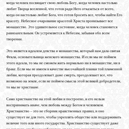
когда человек посвящает свою любовь Богу, когда человек настолько
любит Творца вселенной, что готов ради Него отказаться от всего,
когда он настолько любит Бога, что готов бросить все, чтобы найти Его
красоту. Небесное очарование красотой Христа пронизывает все
монашество. Это удивительное состояние, когда человек становится
равноангельным. Он устремляется к Небесам, забывая обо всем
творении.
Это является идеалом девства и монашества, который нам дала святая
Фекла, основательница женского монашества. И если мы не поймем
этого идеала, то мы не сможем жить нормально ни в монашестве, ни в
браке. Если мы не имеем в качестве высочайшей планки той пламенной
любви, которая преодолевает даже смерть, преодолевает все, что
возможно на земле, если не поймем смысла этой великой добродетели,
то мы не христиане.
Само христианство на этой любви и построено, и его нельзя
воспринимать иначе, чем любовь между Богом и человеком.
Христианство – это не сборник нравственных правил, и оно
существует не для того, чтобы укреплять общество или поддерживать
величие того или иного государства. Христианство существует даже
не для того, чтобы мы избавились от ада, оно существует для того,