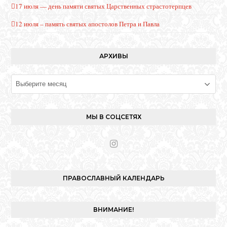
17 июля — день памяти святых Царственных страстотерпцев
12 июля – память святых апостолов Петра и Павла
АРХИВЫ
Архивы
МЫ В СОЦСЕТЯХ
I
n
s
t
ПРАВОСЛАВНЫЙ КАЛЕНДАРЬ
a
g
r
ВНИМАНИЕ!
a
m