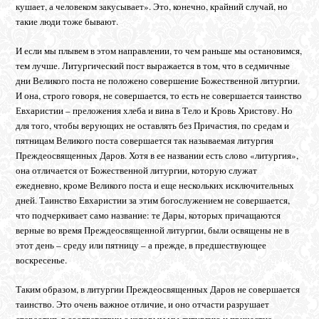
кушает, а человеком закусывает». Это, конечно, крайний случай, но
такие люди тоже бывают.
И если мы плывем в этом направлении, то чем раньше мы остановимся,
тем лучше. Литургический пост выражается в том, что в седмичные
дни Великого поста не положено совершение Божественной литургии.
И она, строго говоря, не совершается, то есть не совершается таинство
Евхаристии – преложения хлеба и вина в Тело и Кровь Христову. Но
для того, чтобы верующих не оставлять без Причастия, по средам и
пятницам Великого поста совершается так называемая литургия
Преждеосвященных Даров. Хотя в ее названии есть слово «литургия»,
она отличается от Божественной литургии, которую служат
ежедневно, кроме Великого поста и еще нескольких исключительных
дней. Таинство Евхаристии за этим богослужением не совершается,
что подчеркивает само название: те Дары, которых причащаются
верные во время Преждеосвященной литургии, были освящены не в
этот день – среду или пятницу – а прежде, в предшествующее
воскресенье.
Таким образом, в литургии Преждеосвященных Даров не совершается
таинство. Это очень важное отличие, и оно отчасти разрушает
стереотип, в соответствии с которым мы литургию и причастие