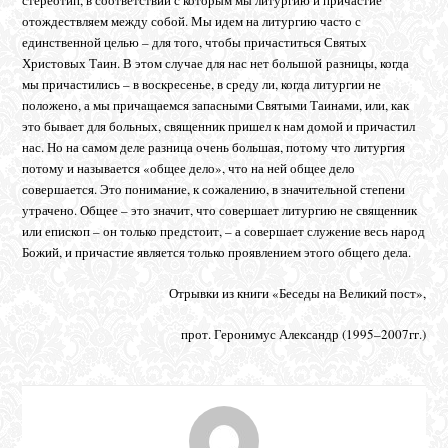
отождествляем между собой. Мы идем на литургию часто с
единственной целью – для того, чтобы причаститься Святых
Христовых Таин. В этом случае для нас нет большой разницы, когда
мы причастились – в воскресенье, в среду ли, когда литургии не
положено, а мы причащаемся запасными Святыми Таинами, или, как
это бывает для больных, священник пришел к нам домой и причастил
нас. Но на самом деле разница очень большая, потому что литургия
потому и называется «общее дело», что на ней общее дело
совершается. Это понимание, к сожалению, в значительной степени
утрачено. Общее – это значит, что совершает литургию не священник
или епископ – он только предстоит, – а совершает служение весь народ
Божий, и причастие является только проявлением этого общего дела.
Отрывки из книги «Беседы на Великий пост»,
прот. Геронимус Александр (1995–2007гг.)