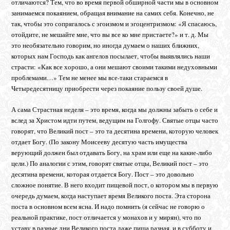
отличаются? Тем, что во время первой обширной части мы в основном
занимаемся покаянием, обращая внимание на самих себя. Конечно, не
так, чтобы это сопрягалось с эгоизмом и эгоцентризмом: «Я спасаюсь,
отойдите, не мешайте мне, что вы все ко мне пристаете?» и т. д. Мы
это необязательно говорим, но иногда думаем о наших ближних,
которых нам Господь как ангелов посылает, чтобы выявлялись наши
страсти: «Как все хорошо, а они мешают своими такими недуховными
проблемами…» Тем не менее мы все-таки стараемся в
Четыредесятницу приобрести через покаяние пользу своей душе.
А сама Страстная неделя – это время, когда мы должны забыть о себе и
вслед за Христом идти путем, ведущим на Голгофу. Святые отцы часто
говорят, что Великий пост – это та десятина времени, которую человек
отдает Богу. (По закону Моисееву десятую часть имущества
верующий должен был отдавать Богу, на храм или еще на какие-либо
цели.) По аналогии с этим, говорят святые отцы, Великий пост – это
десятина времени, которая отдается Богу. Пост – это довольно
сложное понятие. В него входит пищевой пост, о котором мы в первую
очередь думаем, когда наступает время Великого поста. Эта сторона
поста в основном всем ясна. И надо помнить (я сейчас не говорю о
реальной практике, пост отличается у монахов и у мирян), что по
уставу в разные дни Великого поста даже пища разная, и в субботу и