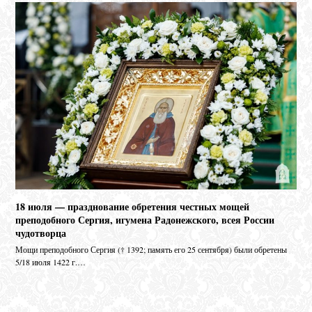
18 июля — празднование обретения честных мощей
преподобного Сергия, игумена Радонежского, всея России
чудотворца
Мо­щи пре­по­доб­но­го Сер­гия († 1392; па­мять его 25 сен­тяб­ря) бы­ли об­ре­те­ны
5/18 июля 1422 г.…