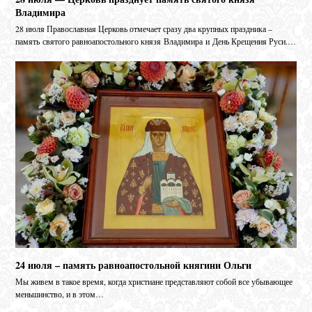
Владимира
28 июля Православная Церковь отмечает сразу два крупных праздника –
память святого равноапостольного князя Владимира и День Крещения Руси.…
24 июля – память равноапостольной княгини Ольги
Мы живем в такое время, когда христиане представляют собой все убывающее
меньшинство, и в этом…