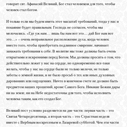
говорит свт. Афанасий Великий, Бог стал человеком для того, чтобы
человек стал богом.
И только если мы будем иметь этот масштаб требований, тогда у нас и
покаяние будет правильным. Господь не согласен, чтобы мы
мелочились. «Где уж нам… лишь бы нам вот это… дай Бог нам вот
это…» – очень неправильное расположение духа, когда человек
вместо того, чтобы приобретать подлинное смирение, начинает
занижать требования к себе. В молитве мы тоже должны быть очень
открытыми и искренними перед Богом. Мы должны просить о том, что
действительно лежит у нас на сердце, но одновременно все-таки
желать, чтобы у нас на сердце были не только мелочи, не только
заботы о земной жизни, и не было просьб о тех или иных духовных
дарованиях или ощущениях. Ничто в конечном счете не должно быть
предметом наших прошений, кроме Самого Бога. Никакие Божии дары
ни на земле, ни на Небе недостаточны для того, чтобы исполнить
человека таким, как его создал Бог.
Великий пост условно разделяется на две части: первая часть – это
Святая Четыредесятница, а вторая часть – это Страстная неделя
вместе с Вербным воскресеньем и Лазаревой субботой. Чем эти части