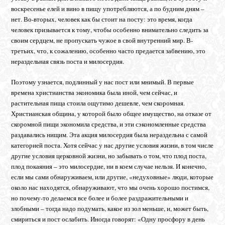
воскресенье елей и вино в пищу употребляются, а по будним дням –
нет. Во-вторых, человек как бы стоит на посту: это время, когда
человек призывается к тому, чтобы особенно внимательно следить за
своим сердцем, не пропускать чужое в свой внутренний мир. В-
третьих, что, к сожалению, особенно часто предается забвению, это
нераздельная связь поста и милосердия.
Поэтому узнается, подлинный у нас пост или мнимый. В первые
времена христианства экономика была иной, чем сейчас, и
растительная пища стоила ощутимо дешевле, чем скоромная.
Христианская община, у которой было общее имущество, на отказе от
скоромной пищи экономила средства, и эти сэкономленные средства
раздавались нищим. Эта акция милосердия была нераздельна с самой
категорией поста. Хотя сейчас у нас другие условия жизни, в том числе
другие условия церковной жизни, но забывать о том, что плод поста,
плод покаяния – это милосердие, ни в коем случае нельзя. И конечно,
если мы сами обнаруживаем, или другие, «недуховные» люди, которые
около нас находятся, обнаруживают, что мы очень хорошо постимся,
но почему-то делаемся все более и более раздражительными и
злобными – тогда надо подумать, какое из зол меньше, и, может быть,
смириться и пост ослабить. Иногда говорят: «Одну просфору в день