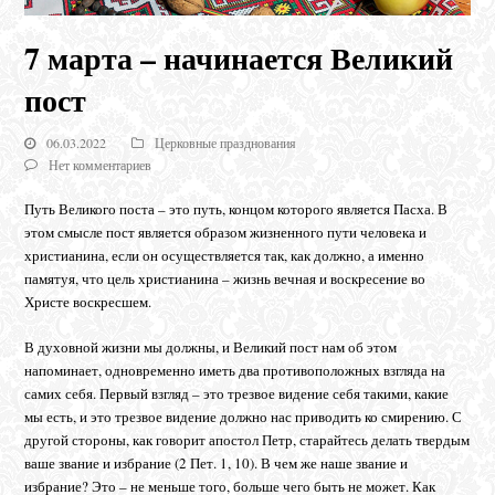
7 марта – начинается Великий
пост
06.03.2022
Церковные празднования
Нет комментариев
Путь Великого поста – это путь, концом которого является Пасха. В
этом смысле пост является образом жизненного пути человека и
христианина, если он осуществляется так, как должно, а именно
памятуя, что цель христианина – жизнь вечная и воскресение во
Христе воскресшем.
В духовной жизни мы должны, и Великий пост нам об этом
напоминает, одновременно иметь два противоположных взгляда на
самих себя. Первый взгляд – это трезвое видение себя такими, какие
мы есть, и это трезвое видение должно нас приводить ко смирению. С
другой стороны, как говорит апостол Петр, старайтесь делать твердым
ваше звание и избрание (2 Пет. 1, 10). В чем же наше звание и
избрание? Это – не меньше того, больше чего быть не может. Как