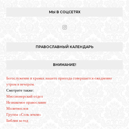
МЫ В СОЦСЕТЯХ
I
n
s
t
ПРАВОСЛАВНЫЙ КАЛЕНДАРЬ
a
g
r
ВНИМАНИЕ!
a
m
Богослужение в храмах нашего прихода совершается ежедневно
утром и вечером.
Смотрите также:
Миссионерский отдел
Незнакомое православие
Молитвослов
Группа «Соль земли»
Библия за год