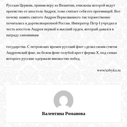
Русская Церковь, приняв веру из Византии, епископы которой ведут
преемство от апостола Андрея, тоже считает себя его преемницей. Вот
почему память святого Андрея Первозванного так торжественно
почиталась в дореволюционной России. Император Петр I учредил в
честь апостола Андрея первый и высший орден, который давался в
награду сановникам
государства. С петровских времен русский флот сделал своим стягом
Андреевский флаг, на белом фоне голубой крест формы X, под сенью
которого русские одержали множество побед.
www/azbyka.ru
Валентина Романова