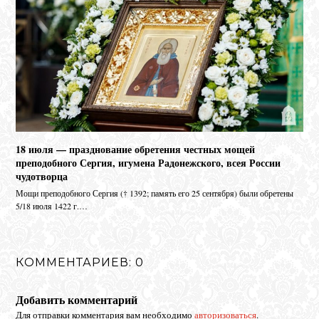
18 июля — празднование обретения честных мощей
преподобного Сергия, игумена Радонежского, всея России
чудотворца
Мо­щи пре­по­доб­но­го Сер­гия († 1392; па­мять его 25 сен­тяб­ря) бы­ли об­ре­те­ны
5/18 июля 1422 г.…
КОММЕНТАРИЕВ: 0
Добавить комментарий
Для отправки комментария вам необходимо
авторизоваться
.