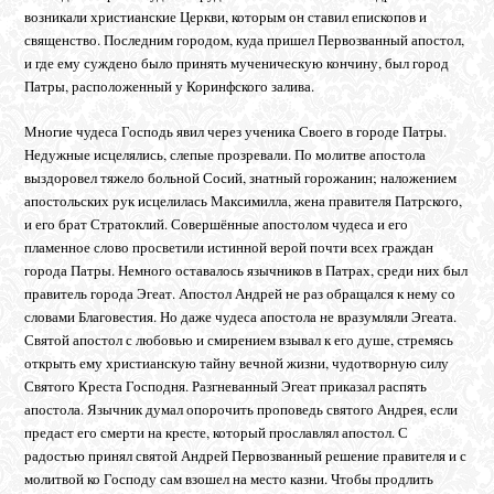
возникали христианские Церкви, которым он ставил епископов и
священство. Последним городом, куда пришел Первозванный апостол,
и где ему суждено было принять мученическую кончину, был город
Патры, расположенный у Коринфского залива.
Многие чудеса Господь явил через ученика Своего в городе Патры.
Недужные исцелялись, слепые прозревали. По молитве апостола
выздоровел тяжело больной Сосий, знатный горожанин; наложением
апостольских рук исцелилась Максимилла, жена правителя Патрского,
и его брат Стратоклий. Совершённые апостолом чудеса и его
пламенное слово просветили истинной верой почти всех граждан
города Патры. Немного оставалось язычников в Патрах, среди них был
правитель города Эгеат. Апостол Андрей не раз обращался к нему со
словами Благовестия. Но даже чудеса апостола не вразумляли Эгеата.
Святой апостол с любовью и смирением взывал к его душе, стремясь
открыть ему христианскую тайну вечной жизни, чудотворную силу
Святого Креста Господня. Разгневанный Эгеат приказал распять
апостола. Язычник думал опорочить проповедь святого Андрея, если
предаст его смерти на кресте, который прославлял апостол. С
радостью принял святой Андрей Первозванный решение правителя и с
молитвой ко Господу сам взошел на место казни. Чтобы продлить