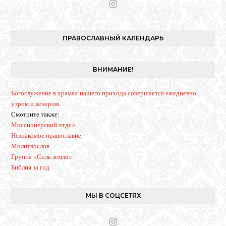
I
n
s
t
ПРАВОСЛАВНЫЙ КАЛЕНДАРЬ
a
g
r
ВНИМАНИЕ!
a
m
Богослужение в храмах нашего прихода совершается ежедневно
утром и вечером.
Смотрите также:
Миссионерский отдел
Незнакомое православие
Молитвослов
Группа «Соль земли»
Библия за год
МЫ В СОЦСЕТЯХ