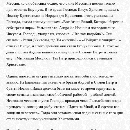
Мессия, но он объяснил людям, что он не Мессия, а послан только
приготовить Ему путь. В то время Господь Иисус Христос пришел к
Иоанну Крестителю на Иордан для Крещения, и тот, указывая на
Господа, сказал своим ученикам: «Вот Агнец Божий, Который берет на
себя грехи мира». Услышав это, Андрей с Иоанном последовали за
Иисусом. Господь, увидев их, спросил: «Что вам надобно?» Они
сказали: «Равви (Учитель), где Ты живешь?» – «Пойдите и увидите», –
ответил Иисус, и с того времени они стали Его учениками. В этот же
день апостол Андрей пошел к своему брату Симону Петру и сказал
ему: «Мы нашли Мессию». Так Петр присоединился к ученикам
Христовым.
Однако апостолы не сразу всецело посвятили себя апостольскому
званию. Из Евангелия мы знаем, что братья Андрей и Симон Петр и
братья Иоанн и Иаков должны были на какое-то время вернуться к
своим семьям и заняться своей обычной работой – рыбной ловлей.
Несколько месяцев спустя Господь, проходя мимо Галилейского озера
и увидев их ловящими рыбу, сказал: «Идите за Мной, и Я сделаю вас
ловцами человеков». Тогда они оставили свои лодки и сети и с того дня
стали неотлучными учениками Христовыми.