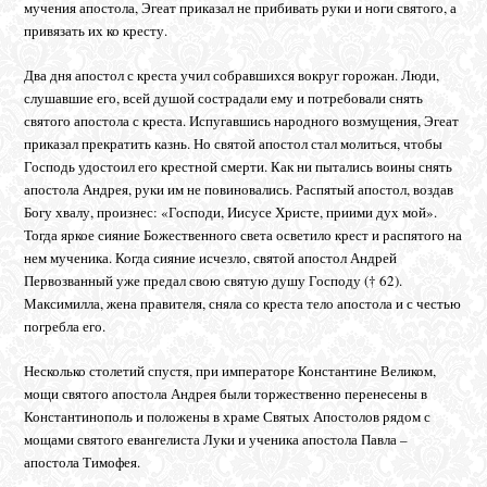
мучения апостола, Эгеат приказал не прибивать руки и ноги святого, а
привязать их ко кресту.
Два дня апостол с креста учил собравшихся вокруг горожан. Люди,
слушавшие его, всей душой сострадали ему и потребовали снять
святого апостола с креста. Испугавшись народного возмущения, Эгеат
приказал прекратить казнь. Но святой апостол стал молиться, чтобы
Господь удостоил его крестной смерти. Как ни пытались воины снять
апостола Андрея, руки им не повиновались. Распятый апостол, воздав
Богу хвалу, произнес: «Господи, Иисусе Христе, приими дух мой».
Тогда яркое сияние Божественного света осветило крест и распятого на
нем мученика. Когда сияние исчезло, святой апостол Андрей
Первозванный уже предал свою святую душу Господу († 62).
Максимилла, жена правителя, сняла со креста тело апостола и с честью
погребла его.
Несколько столетий спустя, при императоре Константине Великом,
мощи святого апостола Андрея были торжественно перенесены в
Константинополь и положены в храме Святых Апостолов рядом с
мощами святого евангелиста Луки и ученика апостола Павла –
апостола Тимофея.