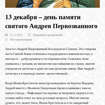
13 декабря – день памяти
святого Андрея Первозванного
12.12.2021
Церковные празднования
Нет комментариев
Апостол Андрей Первозванный был родом из Галилеи. Эта северная
часть Святой Земли отличалась плодородием и живописностью, а
жители ее – добродушием и гостеприимством. Галилеяне легко
уживались с греками, во множестве населявшими их страну, многие
говорили по-гречески и даже носили греческие имена. Имя Андрей –
греческое и в переводе значит «мужественный».
Когда Иоанн Креститель начал проповедовать на берегах Иордана,
Андрей вместе с Иоанном Зеведеевым (происходившим с ним из
одного города – Вифсаиды) последовал за пророком, надеясь в его
учении найти ответ на свои духовные вопросы. Многие начали
думать, что, может быть, Иоанн Креститель и есть ожидаемый