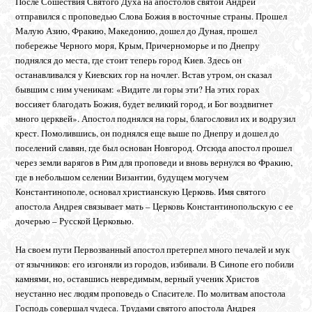
После Сошествия Святого Духа на апостолов святой Андрей
отправился с проповедью Слова Божия в восточные страны. Прошел
Малую Азию, Фракию, Македонию, дошел до Дуная, прошел
побережье Черного моря, Крым, Причерноморье и по Днепру
поднялся до места, где стоит теперь город Киев. Здесь он
останавливался у Киевских гор на ночлег. Встав утром, он сказал
бывшим с ним ученикам: «Видите ли горы эти? На этих горах
воссияет благодать Божия, будет великий город, и Бог воздвигнет
много церквей». Апостол поднялся на горы, благословил их и водрузил
крест. Помолившись, он поднялся еще выше по Днепру и дошел до
поселений славян, где был основан Новгород. Отсюда апостол прошел
через земли варягов в Рим для проповеди и вновь вернулся во Фракию,
где в небольшом селении Византии, будущем могучем
Константинополе, основал христианскую Церковь. Имя святого
апостола Андрея связывает мать – Церковь Константинопольскую с ее
дочерью – Русской Церковью.
На своем пути Первозванный апостол претерпел много печалей и мук
от язычников: его изгоняли из городов, избивали. В Синопе его побили
камнями, но, оставшись невредимым, верный ученик Христов
неустанно нес людям проповедь о Спасителе. По молитвам апостола
Господь совершал чудеса. Трудами святого апостола Андрея