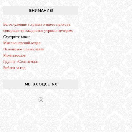
g
r
ВНИМАНИЕ!
a
m
Богослужение в храмах нашего прихода
совершается ежедневно утром и вечером.
Смотрите также:
Миссионерский отдел
Незнакомое православие
Молитвослов
Группа «Соль земли»
Библия за год
МЫ В СОЦСЕТЯХ
I
n
s
t
a
g