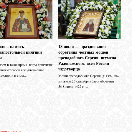
18 июля — празднование
юля – память
обретения честных мощей
оапостольной княгини
преподобного Сергия, игумена
и
Радонежского, всея России
ем в такое время, когда христиане
чудотворца
тавляют собой все убывающее
инство, и в этом…
Мо­щи пре­по­доб­но­го Сер­гия († 1392; па­
мять его 25 сен­тяб­ря) бы­ли об­ре­те­ны
5/18 июля 1422 г.…
торизоваться
.