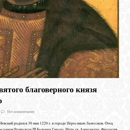
святого благоверного князя
о
Нет комментариев
евский родился 30 мая 1220 г. в городе Переславле-Залесском. Отец
м сыном Всеволода III Большое Гнездо. Мать св. Александра, Феодосия