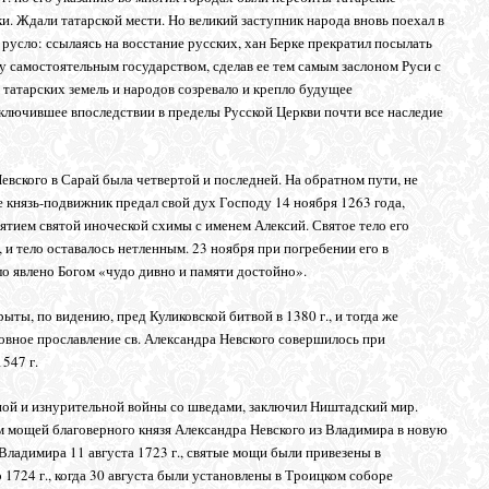
. Ждали татарской мести. Но великий заступник народа вновь поехал в
русло: ссылаясь на восстание русских, хан Берке прекратил посылать
 самостоятельным государством, сделав ее тем самым заслоном Руси с
 татарских земель и народов созревало и крепло будущее
ключившее впоследствии в пределы Русской Церкви почти все наследие
евского в Сарай была четвертой и последней. На обратном пути, не
е князь-подвижник предал свой дух Господу 14 ноября 1263 года,
тием святой иноческой схимы с именем Алексий. Святое тело его
, и тело оставалось нетленным. 23 ноября при погребении его в
о явлено Богом «чудо дивно и памяти достойно».
ты, по видению, пред Куликовской битвой в 1380 г., и тогда же
овное прославление св. Александра Невского совершилось при
547 г.
льной и изнурительной войны со шведами, заключил Ништадский мир.
м мощей благоверного князя Александра Невского из Владимира в новую
Владимира 11 августа 1723 г., святые мощи были привезены в
 1724 г., когда 30 августа были установлены в Троицком соборе