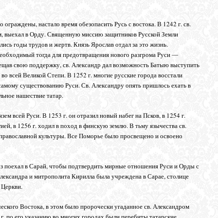
ограждены, настало время обезопасить Русь с востока. В 1242 г. св.
м, выехал в Орду. Священную миссию защитников Русской Земли
лись годы трудов и жертв. Князь Ярослав отдал за это жизнь.
еобходимый тогда для предотвращения нового разгрома Руси ―
бещав свою поддержку, св. Александр дал возможность Батыю выступить
 во всей Великой Степи. В 1252 г. многие русские города восстали
 самому существованию Руси. Св. Александру опять пришлось ехать в
льное нашествие татар.
ем всей Руси. В 1253 г. он отразил новый набег на Псков, в 1254 г.
ей, в 1256 г. ходил в поход в финскую землю. В тьму язычества св.
 православной культуры. Все Поморье было просвещено и освоено
 раз поехал в Сарай, чтобы подтвердить мирные отношения Руси и Орды с
 Александра и митрополита Кирилла была учреждена в Сарае, столице
 Церкви.
еского Востока, в этом было пророчески угаданное св. Александром
 г. по его указанию во многих городах были перебиты татарские