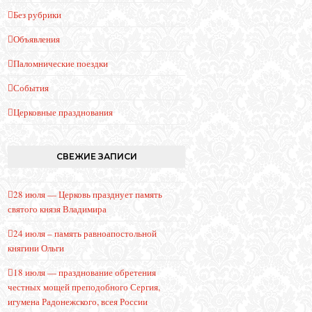
Без рубрики
Объявления
Паломнические поездки
События
Церковные празднования
СВЕЖИЕ ЗАПИСИ
28 июля — Церковь празднует память
святого князя Владимира
24 июля – память равноапостольной
княгини Ольги
18 июля — празднование обретения
честных мощей преподобного Сергия,
игумена Радонежского, всея России