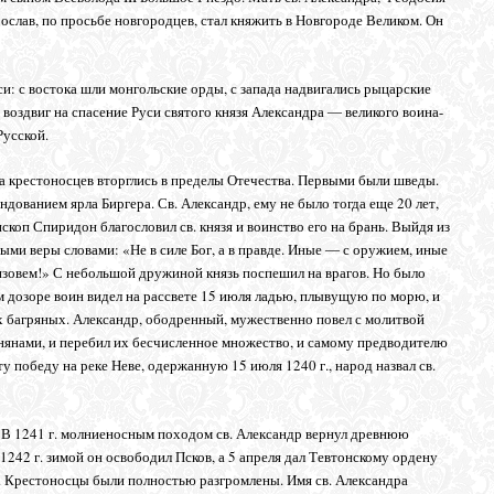
Ярослав, по просьбе новгородцев, стал княжить в Новгороде Великом. Он
и: с востока шли монгольские орды, с запада надвигались рыцарские
воздвиг на спасение Руси святого князя Александра ― великого воина-
Русской.
 крестоносцев вторглись в пределы Отечества. Первыми были шведы.
ованием ярла Биргера. Св. Александр, ему не было тогда еще 20 лет,
коп Спиридон благословил св. князя и воинство его на брань. Выйдя из
ми веры словами: «Не в силе Бог, а в правде. Иные ― с оружием, иные
изовем!» С небольшой дружиной князь поспешил на врагов. Но было
 дозоре воин видел на рассвете 15 июля ладью, плывущую по морю, и
ах багряных. Александр, ободренный, мужественно повел с молитвой
тинянами, и перебил их бесчисленное множество, и самому предводителю
у победу на реке Неве, одержанную 15 июля 1240 г., народ назвал св.
 В 1241 г. молниеносным походом св. Александр вернул древнюю
1242 г. зимой он освободил Псков, а 5 апреля дал Тевтонскому ордену
. Крестоносцы были полностью разгромлены. Имя св. Александра