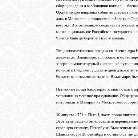
сборщики дани и вербовщики воинов ― баскаки
Орду и мудро направил события совсем в иное 
дань в Монголию и провозгласил Золотую Орду
востока. В этом великом соединении русских и
многонациональное Российское государство, в
Чингиз-Хана до берегов Тихого океана.
Эта дипломатическая поездка св. Александра Н
доезжая до Владимира, в Городце, в монастыр
завершив многотрудный жизненный путь приня
понесли к Владимиру, девять дней длился путь
Рождественском монастыре во Владимире, был
Нетленные мощи благоверного князя были откры
установлено местное празднование. Общецерк
митрополите Макарии на Московском соборе 1
30 августа 1721 г. Петр I, после продолжите
Этот день решено было освятить перенесение
северную столицу, Петербург. Вывезенные из 
Шлиссельбург 20 сентября и оставались там до