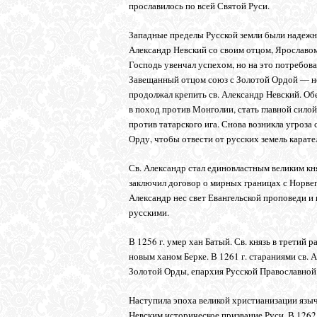
прославилось по всей Святой Руси.
Западные пределы Русской земли были надежно 
Александр Невский со своим отцом, Ярославо
Господь увенчал успехом, но на это потребова
Завещанный отцом союз с Золотой Ордой ― н
продолжал крепить св. Александр Невский. О
в поход против Монголии, стать главной силой
против татарского ига. Снова возникла угроза
Орду, чтобы отвести от русских земель карате
Св. Александр стал единовластным великим княз
заключил договор о мирных границах с Норвеги
Александр нес свет Евангельской проповеди и
русскими.
В 1256 г. умер хан Батый. Св. князь в третий
новым ханом Берке. В 1261 г. стараниями св.
Золотой Орды, епархия Русской Православной
Наступила эпоха великой христианизации языч
Невским историческое призвание Руси. В 1262