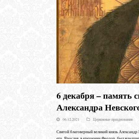
6 декабря – память 
Александра Невског
06.12.2021
Церковные празднования
Святой благоверный великий князь Александр Н
его, Ярослав, в крещении Феодор, был младши