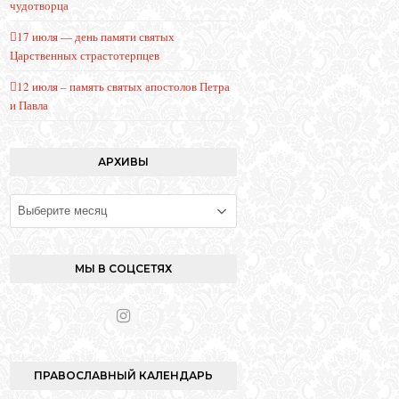
чудотворца
17 июля — день памяти святых
Царственных страстотерпцев
12 июля – память святых апостолов Петра
и Павла
АРХИВЫ
Архивы
МЫ В СОЦСЕТЯХ
I
n
s
t
ПРАВОСЛАВНЫЙ КАЛЕНДАРЬ
a