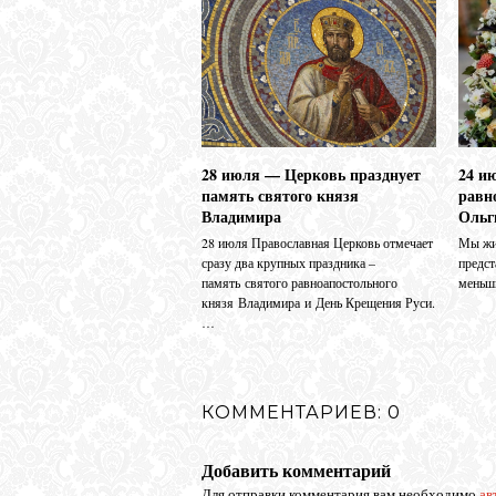
28 июля — Церковь празднует
24 и
память святого князя
равн
Владимира
Ольг
28 июля Православная Церковь отмечает
Мы жив
сразу два крупных праздника –
предс
память святого равноапостольного
меньш
князя Владимира и День Крещения Руси.
…
КОММЕНТАРИЕВ: 0
Добавить комментарий
Для отправки комментария вам необходимо
ав