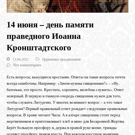
14 июня – день памяти
праведного Иоанна
Кронштадтского
13.06.2021
Церковные празднования
Нет комментариев
Есть вопросы, кажущиеся простыми. Ответы на такие вопросы почти
всегда ошибочны. Например: «Зачем нужны священники?» – «Ну,
батенька, это просто. Крестить, хоронить, молебны служить». Ответ
неверный. В первую и главную очередь священник нужен для того,
чтобы служить Литургию. У многих возникнет вопрос – а что такое
Литургия? Первый правильный ответ рождает следующие правильные
вопросы. В храме читают Часы. А в алтаре священник стоит перед
жертвенником и приготавливает хлеб и вино для Бескровной Жертвы.
Берёт большую просфору и, держа в правой руке копие, трижды
осеняет просфору знаком креста. При каждом крестном знамении