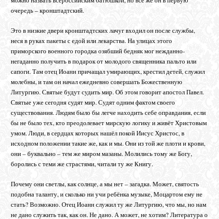
можно назвать всероссийским батюшкой, но всё же он в первую
очередь – кронштадтский.
Это в низкие двери кронштадтских лачуг входил он после службы,
неся в руках пакеты с едой или лекарства. На улицах этого
приморского военного городка озябший бедняк мог нежданно-
негаданно получить в подарок от молодого священника пальто или
сапоги. Там отец Иоанн причащал умирающих, крестил детей, служил
молебны, и там он начал ежедневно совершать Божественную
Литургию. Святые будут судить мир. Об этом говорит апостол Павел.
Святые уже сегодня судят мир. Судят одним фактом своего
существования. Людям было бы легче находить себе оправдания, если
бы не было тех, кто преодолевает мирскую логику и живёт Христовым
умом. Люди, в сердцах которых нашёл покой Иисус Христос, в
исходном положении такие же, как и мы. Они из той же плоти и крови,
они – буквально – тем же миром мазаны. Молились тому же Богу,
боролись с теми же страстями, читали ту же Книгу.
Почему они светлы, как солнце, а мы нет – загадка. Может, святость
подобна таланту, и сколько ни учи ребёнка музыке, Моцартом ему не
стать? Возможно. Отец Иоанн служил ту же Литургию, что мы, но нам
не дано служить так, как он. Не дано. А может, не хотим? Литература о