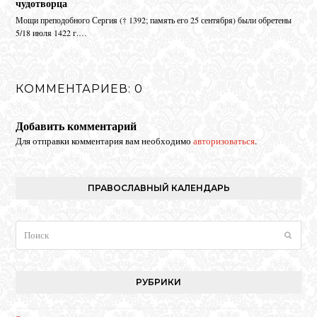
чудотворца
Мо­щи пре­по­доб­но­го Сер­гия († 1392; па­мять его 25 сен­тяб­ря) бы­ли об­ре­те­ны
5/18 июля 1422 г.…
КОММЕНТАРИЕВ: 0
Добавить комментарий
Для отправки комментария вам необходимо
авторизоваться
.
ПРАВОСЛАВНЫЙ КАЛЕНДАРЬ
Поиск
Отпра
РУБРИКИ