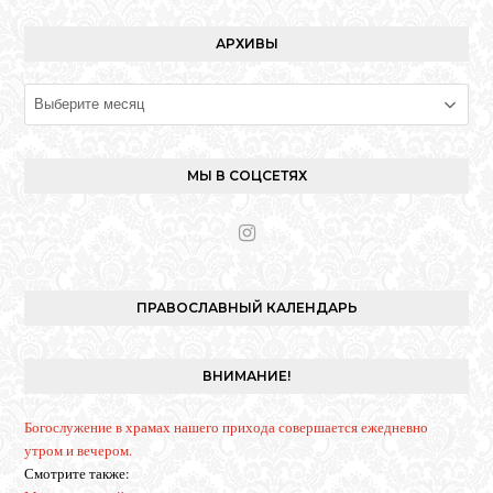
АРХИВЫ
Архивы
МЫ В СОЦСЕТЯХ
I
n
s
t
ПРАВОСЛАВНЫЙ КАЛЕНДАРЬ
a
g
r
ВНИМАНИЕ!
a
m
Богослужение в храмах нашего прихода совершается ежедневно
утром и вечером.
Смотрите также: