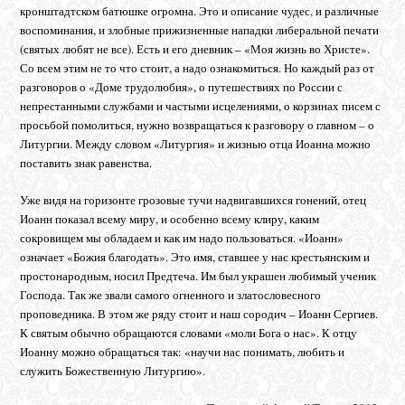
кронштадтском батюшке огромна. Это и описание чудес, и различные
воспоминания, и злобные прижизненные нападки либеральной печати
(святых любят не все). Есть и его дневник – «Моя жизнь во Христе».
Со всем этим не то что стоит, а надо ознакомиться. Но каждый раз от
разговоров о «Доме трудолюбия», о путешествиях по России с
непрестанными службами и частыми исцелениями, о корзинах писем с
просьбой помолиться, нужно возвращаться к разговору о главном – о
Литургии. Между словом «Литургия» и жизнью отца Иоанна можно
поставить знак равенства.
Уже видя на горизонте грозовые тучи надвигавшихся гонений, отец
Иоанн показал всему миру, и особенно всему клиру, каким
сокровищем мы обладаем и как им надо пользоваться. «Иоанн»
означает «Божия благодать». Это имя, ставшее у нас крестьянским и
простонародным, носил Предтеча. Им был украшен любимый ученик
Господа. Так же звали самого огненного и златословесного
проповедника. В этом же ряду стоит и наш сородич – Иоанн Сергиев.
К святым обычно обращаются словами «моли Бога о нас». К отцу
Иоанну можно обращаться так: «научи нас понимать, любить и
служить Божественную Литургию».