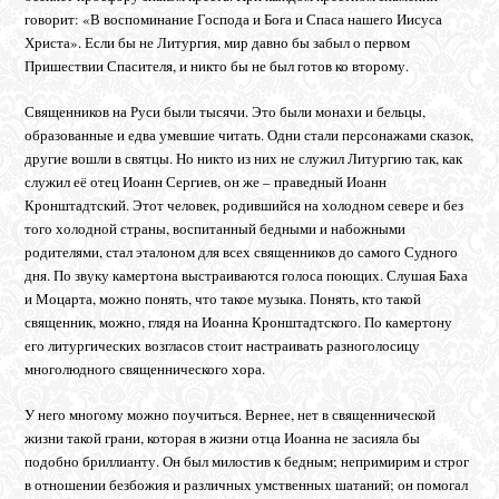
говорит: «В воспоминание Господа и Бога и Спаса нашего Иисуса
Христа». Если бы не Литургия, мир давно бы забыл о первом
Пришествии Спасителя, и никто бы не был готов ко второму.
Священников на Руси были тысячи. Это были монахи и бельцы,
образованные и едва умевшие читать. Одни стали персонажами сказок,
другие вошли в святцы. Но никто из них не служил Литургию так, как
служил её отец Иоанн Сергиев, он же – праведный Иоанн
Кронштадтский. Этот человек, родившийся на холодном севере и без
того холодной страны, воспитанный бедными и набожными
родителями, стал эталоном для всех священников до самого Судного
дня. По звуку камертона выстраиваются голоса поющих. Слушая Баха
и Моцарта, можно понять, что такое музыка. Понять, кто такой
священник, можно, глядя на Иоанна Кронштадтского. По камертону
его литургических возгласов стоит настраивать разноголосицу
многолюдного священнического хора.
У него многому можно поучиться. Вернее, нет в священнической
жизни такой грани, которая в жизни отца Иоанна не засияла бы
подобно бриллианту. Он был милостив к бедным; непримирим и строг
в отношении безбожия и различных умственных шатаний; он помогал