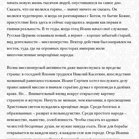
начать новую жизнь тысячам людей, опустившихся на самое дно.
Сказать, что он молился горячо, – значит ничего не сказать. Он
молился чудотворно, и когда он разговаривал с Богом, то бытие Божие,
присутствие Бога здесь и сейчас ощущалось людьми как первая и
главная реальность. В те годы, когда отец Иоанн начал своё служение,
Русская Церковь осваивала новый, а вернее – хорошо забытый старый,
вид деятельности – миссионерство. Вектор действия был направлен на
восток, туда, где на огромных просторах империи жили
многочисленные некрещёные народы.
Волна миссионерской активности даже выплеснулась за пределы
страны: в соседней Японии трудился Николай Касаткин, впоследствии
названный равноапостольным. Иоанн Сергиев хотел послужить делу
православной миссии и вначале серьёзно думал о проповеди в далёких
краях. Но… Внимательный взгляд вокруг открыл ему картину
странную и жуткую. Ничуть не меньше, чем язычники, в просвещении
Христовым светом нуждались крещёные люди. Среди богатых и
образованных – разврат и вольнодумство. Среди простого народа –
невежество, пьянство, озлобленность. Чтобы спасать из адовых
челюстей бесценные души, не нужно никуда ехать. Поле для борьбы
открывается на каждом шагу, в каждом селе или городе. Отца Иоанна