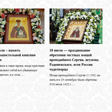
18 июля — празднование
юля – память
обретения честных мощей
оапостольной княгини
преподобного Сергия, игумена
и
Радонежского, всея России
ем в такое время, когда христиане
чудотворца
тавляют собой все убывающее
инство, и в этом…
Мо­щи пре­по­доб­но­го Сер­гия († 1392; па­
мять его 25 сен­тяб­ря) бы­ли об­ре­те­ны
5/18 июля 1422 г.…