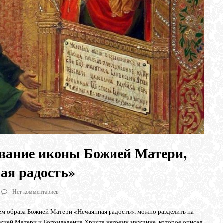
ование иконы Божией Матери,
ая радость»
Нет комментариев
ем образа Божией Матери «Нечаянная радость», можно разделить на
Божией Матери и Богомладенца Христа некоему мужчине, которое описал