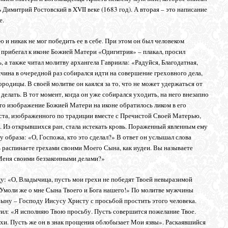
Димитрий Ростовский в XVII веке (1683 год). А вторая – это написание
е.
и никак не мог победить ее в себе. При этом он был человеком
о прибегал к иконе Божией Матери «Одигитрия» – плакал, просил
, а также читал молитву архангела Гавриила: «Радуйся, Благодатная,
ина в очередной раз собирался идти на совершение греховного дела,
родицы. В своей молитве он каялся за то, что не может удержаться от
делать. В тот момент, когда он уже собирался уходить, на него внезапно
что изображение Божией Матери на иконе обратилось ликом в его
ста, изображенного по традиции вместе с Пречистой Своей Матерью,
ку. Из открывшихся ран, стала истекать кровь. Пораженный явленным ему
у образа: «О, Госпожа, кто это сделал?» В ответ он услышал слова
 распинаете грехами своими Моего Сына, как иудеи. Вы называете
Меня своими беззаконными делами?»
у: «О, Владычица, пусть мои грехи не победят Твоей невыразимой
 Умоли же о мне Сына Твоего и Бога нашего!» По молитве мужчины
ну – Господу Иисусу Христу с просьбой простить этого человека.
тил: «Я исполняю Твою просьбу. Пусть совершится пожелание Твое.
ехи. Пусть же он в знак прощения облобызает Мои язвы». Раскаявшийся