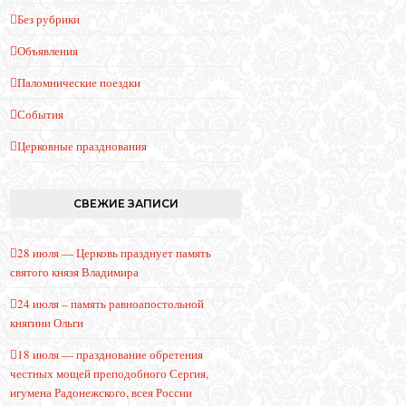
Без рубрики
Объявления
Паломнические поездки
События
Церковные празднования
СВЕЖИЕ ЗАПИСИ
28 июля — Церковь празднует память
святого князя Владимира
24 июля – память равноапостольной
княгини Ольги
18 июля — празднование обретения
честных мощей преподобного Сергия,
игумена Радонежского, всея России