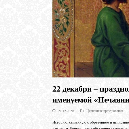
22 декабря – праздн
именуемой «Нечаянн
21.12.2020
Церковные празднования
Историю, связанную с обретением и написани
две части. Первая – это собственно явление 