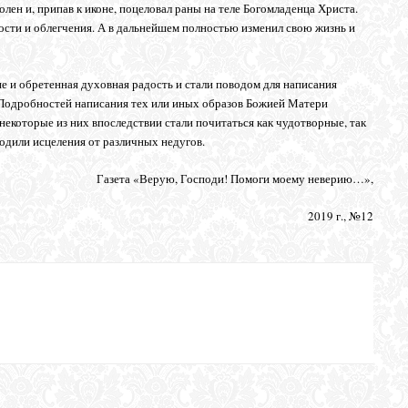
лен и, припав к иконе, поцеловал раны на теле Богомладенца Христа.
ости и облегчения. А в дальнейшем полностью изменил свою жизнь и
е и обретенная духовная радость и стали поводом для написания
Подробностей написания тех или иных образов Божией Матери
некоторые из них впоследствии стали почитаться как чудотворные, так
одили исцеления от различных недугов.
Газета «Верую, Господи! Помоги моему неверию…»,
2019 г., №12