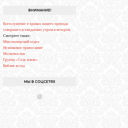
g
r
ВНИМАНИЕ!
a
m
Богослужение в храмах нашего прихода
совершается ежедневно утром и вечером.
Смотрите также:
Миссионерский отдел
Незнакомое православие
Молитвослов
Группа «Соль земли»
Библия за год
МЫ В СОЦСЕТЯХ
I
n
s
t
a
g