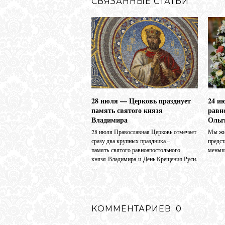
СВЯЗАННЫЕ СТАТЬИ
28 июля — Церковь празднует
24 и
память святого князя
равн
Владимира
Ольг
28 июля Православная Церковь отмечает
Мы жив
сразу два крупных праздника –
предс
память святого равноапостольного
меньш
князя Владимира и День Крещения Руси.
…
КОММЕНТАРИЕВ: 0