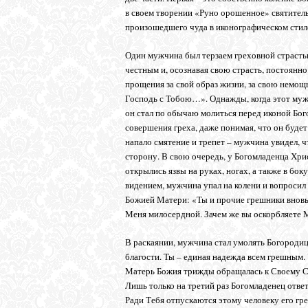
в своем творении «Руно орошенное» святитель 
произошедшего чуда в иконографическом стил
Один мужчина был терзаем греховной страстью 
честным и, осознавая свою страсть, постоянн
прощения за свой образ жизни, за свою немощь
Господь с Тобою…». Однажды, когда этот мужч
он стал по обычаю молиться перед иконой Бого
совершения греха, даже понимая, что он будет 
напало смятение и трепет – мужчина увидел, 
сторону. В свою очередь, у Богомладенца Хри
открылись язвы на руках, ногах, а также в бо
видением, мужчина упал на колени и вопросил 
Божией Матери: «Ты и прочие грешники вновь
Меня милосердной. Зачем же вы оскорбляете 
В раскаянии, мужчина стал умолять Богородиц
благости. Ты – единая надежда всем грешным.
Матерь Божия трижды обращалась к Своему Сы
Лишь только на третий раз Богомладенец отве
Ради Тебя отпускаются этому человеку его гр