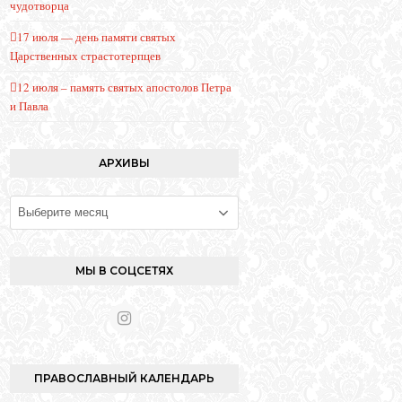
чудотворца
17 июля — день памяти святых
Царственных страстотерпцев
12 июля – память святых апостолов Петра
и Павла
АРХИВЫ
Архивы
МЫ В СОЦСЕТЯХ
I
n
s
t
ПРАВОСЛАВНЫЙ КАЛЕНДАРЬ
a