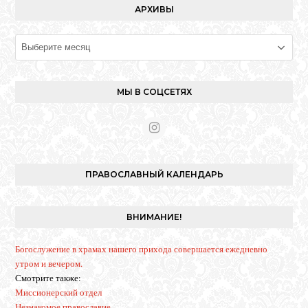
АРХИВЫ
Архивы
МЫ В СОЦСЕТЯХ
I
n
s
t
ПРАВОСЛАВНЫЙ КАЛЕНДАРЬ
a
g
r
ВНИМАНИЕ!
a
m
Богослужение в храмах нашего прихода совершается ежедневно
утром и вечером.
Смотрите также:
Миссионерский отдел
Незнакомое православие