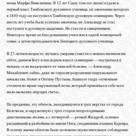
жены Марфы Николаевны. В 12 лет Сашу (так его звали) отдали в
первый класс Тамбовского духовного училища, по окончании которого
в 1830 году он поступил в Тамбовскую духовную семинарию. Через
шесть лет учеба была успешно окончена, но Александр не стал
поступать в духовную академию. Не стал он и священником.
Некоторое время он был домашним учителем в одной помещичьей
семье, а затем преподавателем Липецкого духовного училища.
В 27-летнем возрасте, мучаясь укорами совести о невыполненном им
обете, данном Богу в последнем классе семинарии — постричься в
монахи, если выздоровеет от тяжелой болезни, — Александр
Михайлович тайно, даже не спросив разрешения епархиального
начальства, бежит в Оптину Пустынь, бывшую тогда «огненным
столпом во мраке окружающей ночи, который привлекал к себе всех
мало-мальских ищущих света».
По преданию, эту обитель, находившуюся в трех верстах от города
Козельска, и окруженную с трех сторон непроходимыми
девственными лесами, а с четвертой — речкой Жиздрой, основал
раскаявшийся разбойник по имени Опта, сподвижник атамана Кудеяра.
В основу жизни обители было положено неукоснительное соблюдение