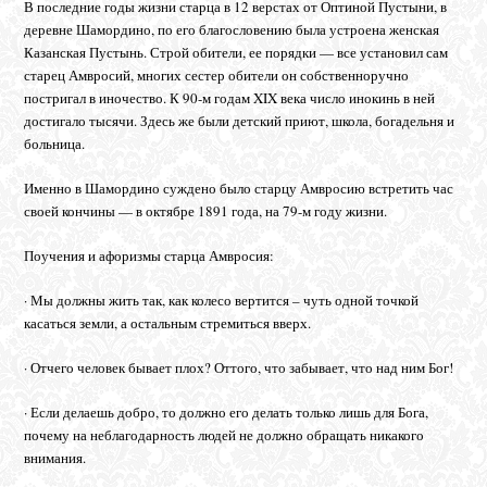
В последние годы жизни старца в 12 верстах от Оптиной Пустыни, в
деревне Шамордино, по его благословению была устроена женская
Казанская Пустынь. Строй обители, ее порядки — все установил сам
старец Амвросий, многих сестер обители он собственноручно
постригал в иночество. К 90-м годам XIX века число инокинь в ней
достигало тысячи. Здесь же были детский приют, школа, богадельня и
больница.
Именно в Шамордино суждено было старцу Амвросию встретить час
своей кончины — в октябре 1891 года, на 79-м году жизни.
Поучения и афоризмы старца Амвросия:
· Мы должны жить так, как колесо вертится – чуть одной точкой
касаться земли, а остальным стремиться вверх.
· Отчего человек бывает плох? Оттого, что забывает, что над ним Бог!
· Если делаешь добро, то должно его делать только лишь для Бога,
почему на неблагодарность людей не должно обращать никакого
внимания.