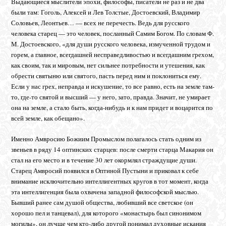
Выдающиеся мыслители эпохи, философы, писатели не раз и не два
были там: Гоголь, Алексей и Лев Толстые, Достоевский, Владимир
Соловьев, Леонтьев… — всех не перечесть. Ведь для русского
человека старец — это человек, посланный Самим Богом. По словам Ф.
М. Достоевского, «для души русского человека, измученной трудом и
горем, а главное, всегдашней несправедливостью и всегдашним грехом,
как своим, так и мировым, нет сильнее потребности и утешения, как
обрести святыню или святого, пасть перед ним и поклониться ему.
Если у нас грех, неправда и искушение, то все равно, есть на земле там-
то, где-то святой и высший — у него, зато, правда. Значит, не умирает
она на земле, а стало быть, когда-нибудь и к нам придет и воцарится по
всей земле, как обещано».
Именно Амвросию Божиим Промыслом полагалось стать одним из
звеньев в ряду 14 оптинских старцев: после смерти старца Макария он
стал на его место и в течение 30 лет окормлял страждущие души.
Старец Амвросий появился в Оптиной Пустыни и приковал к себе
внимание исключительно интеллигентных кругов в тот момент, когда
эта интеллигенция была охвачена западной философской мыслью.
Бывший ранее сам душой общества, любивший все светское (он
хорошо пел и танцевал), для которого «монастырь был синонимом
могилы», он лучше чем кто-либо другой понимал духовные искания