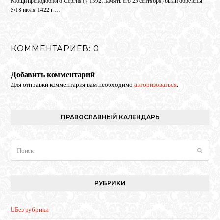
Мо­щи пре­по­доб­но­го Сер­гия († 1392; па­мять его 25 сен­тяб­ря) бы­ли об­ре­те­ны
5/18 июля 1422 г.…
КОММЕНТАРИЕВ: 0
Добавить комментарий
Для отправки комментария вам необходимо
авторизоваться
.
ПРАВОСЛАВНЫЙ КАЛЕНДАРЬ
Поиск
Отпра
РУБРИКИ
Без рубрики