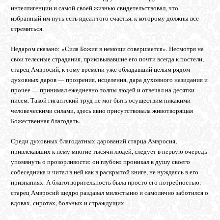
интеллигенции и самой своей жизнью свидетельствовал, что
избранный им путь есть идеал того счастья, к которому должны все
стремиться.
Недаром сказано: «Сила Божия в немощи совершается». Несмотря на
свои телесные страдания, приковывавшие его почти всегда к постели,
старец Амвросий, к тому времени уже обладавший целым рядом
духовных даров — прозрения, исцеления, дара духовного назидания и
прочее — принимал ежедневно толпы людей и отвечал на десятки
писем. Такой гигантский труд не мог быть осуществим никакими
человеческими силами, здесь явно присутствовала животворящая
Божественная благодать.
Среди духовных благодатных дарований старца Амвросия,
привлекавших к нему многие тысячи людей, следует в первую очередь
упомянуть о прозорливости: он глубоко проникал в душу своего
собеседника и читал в ней как в раскрытой книге, не нуждаясь в его
признаниях. А благотворительность была просто его потребностью:
старец Амвросий щедро раздавал милостыню и самолично заботился о
вдовах, сиротах, больных и страждущих.