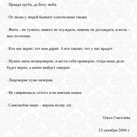
· Правда груба, да Богу люба.
· От ласки у людей бывают совсем иные глазки.
· Жить – не тужить, никого не осуждать, никому не досаждать, и всем –
мое почтение.
· Кто нас корит, тот нам дарит. А кто хвалит, тот у нас крадет.
· Нужно жить нелицемерно, и вести себя примерно, тогда наше дело
будет верно, а иначе выйдет скверно.
· Лицемерие хуже неверия.
· Не смиряешься, оттого и не имеешь покоя.
· Самолюбие наше – корень всему злу.
Ольга Глаголева
23 октября 2006 г.