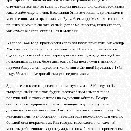
трех правил: строгая иноческая жизнь, сохранение нищеты и
стремление всегда и во всем проводить правду, при полном отсутствии
какого-либо лицеприятия. Насельники были великими подвижниками и
молитвенниками за православную Русь. Александр Михайлович застал
при жизни, можно сказать, самый цвет ее монашества, таких столпов,
как игумен Моисей, старцы Лев и Макарий.
В апреле 1840 года, практически через год после прибытия, Александр
Михайлович Гренков принял монашество. Он активно включился в
будничную жизнь обители: варил дрожжи, пек булки, целый год был
помощником повара. Через два года он был пострижен в мантию и
наречен Амвросием. Через пять лет жизни в Оптиной Пустыни, в 1845
году, 33-летний Амвросий стал уже иеромонахом.
Здоровье его в эти годы сильно пошатнулось, и в 1846 году он был
вынужден выйти за штат, будучи неспособным к выполнению
послушаний, и стал числиться на иждивении обители. Вскоре
состояние его здоровья стало угрожающим, ждали конца, и по
древнерусскому обычаю отец Амвросий был пострижен в схиму. Но
неисповедимы пути Господни: через два года неожиданно для многих
больной стал поправляться. Как говорил впоследствии он сам: «В
монастыре болеющие скоро не умирают, пока болезнь не принесет им