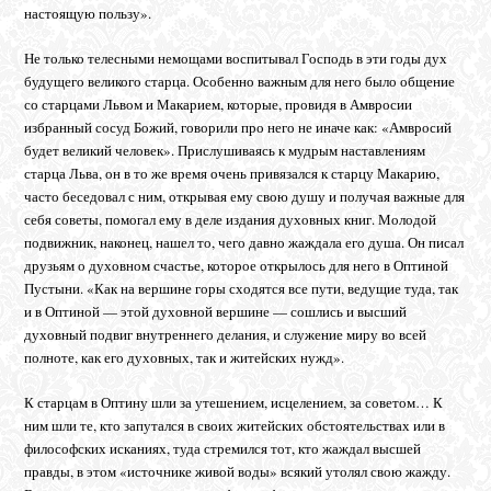
настоящую пользу».
Не только телесными немощами воспитывал Господь в эти годы дух
будущего великого старца. Особенно важным для него было общение
со старцами Львом и Макарием, которые, провидя в Амвросии
избранный сосуд Божий, говорили про него не иначе как: «Амвросий
будет великий человек». Прислушиваясь к мудрым наставлениям
старца Льва, он в то же время очень привязался к старцу Макарию,
часто беседовал с ним, открывая ему свою душу и получая важные для
себя советы, помогал ему в деле издания духовных книг. Молодой
подвижник, наконец, нашел то, чего давно жаждала его душа. Он писал
друзьям о духовном счастье, которое открылось для него в Оптиной
Пустыни. «Как на вершине горы сходятся все пути, ведущие туда, так
и в Оптиной — этой духовной вершине — сошлись и высший
духовный подвиг внутреннего делания, и служение миру во всей
полноте, как его духовных, так и житейских нужд».
К старцам в Оптину шли за утешением, исцелением, за советом… К
ним шли те, кто запутался в своих житейских обстоятельствах или в
философских исканиях, туда стремился тот, кто жаждал высшей
правды, в этом «источнике живой воды» всякий утолял свою жажду.