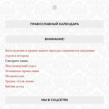
I
n
s
t
ПРАВОСЛАВНЫЙ КАЛЕНДАРЬ
a
g
r
ВНИМАНИЕ!
a
m
Богослужение в храмах нашего прихода совершается ежедневно
утром и вечером.
Смотрите также:
Миссионерский отдел
Незнакомое православие
Молитвослов
Группа «Соль земли»
Библия за год
МЫ В СОЦСЕТЯХ