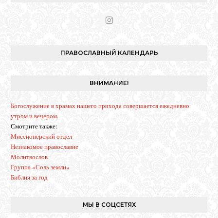
I
n
s
t
ПРАВОСЛАВНЫЙ КАЛЕНДАРЬ
a
g
r
ВНИМАНИЕ!
a
m
Богослужение в храмах нашего прихода совершается ежедневно
утром и вечером.
Смотрите также:
Миссионерский отдел
Незнакомое православие
Молитвослов
Группа «Соль земли»
Библия за год
МЫ В СОЦСЕТЯХ