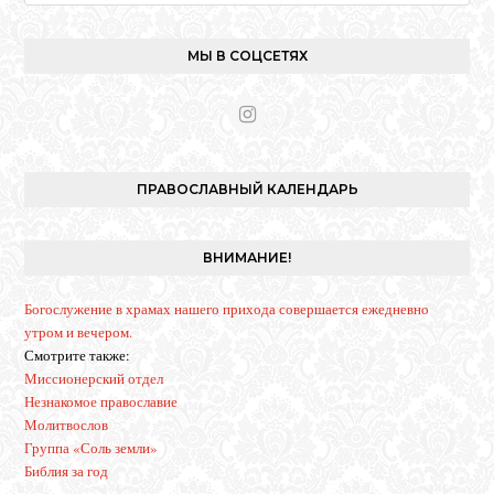
МЫ В СОЦСЕТЯХ
I
n
s
t
ПРАВОСЛАВНЫЙ КАЛЕНДАРЬ
a
g
r
ВНИМАНИЕ!
a
m
Богослужение в храмах нашего прихода совершается ежедневно
утром и вечером.
Смотрите также:
Миссионерский отдел
Незнакомое православие
Молитвослов
Группа «Соль земли»
Библия за год