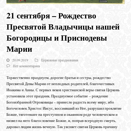
21 сентября – Рождество
Пресвятой Владычицы нашей
Богородицы и Приснодевы
Марии
20.09.2019
Церковные празднования
Нет комментариев
Торжественно празднуем, дорогие братья и сестры, рождество
Пресвятой Девы Марии от неплодных родителей, благочестивых
Иоакима и Анны. С первых веков христианской веры святая Церковь
установила этот праздник. Празднуемое событие – рождение
Богоизбранной Отроковицы – принесло радость всему миру, ибо
Богочеловек Христос Иисус, воссиявший из Нее, разрушил проклятие
Божие, тяготевшее на преступном и окаянном роде человеческом и
низвел на него благословение Божие, и, поправ всеродную смерть,
даровал людям жизнь вечную. Так уясняет святая Церковь причину