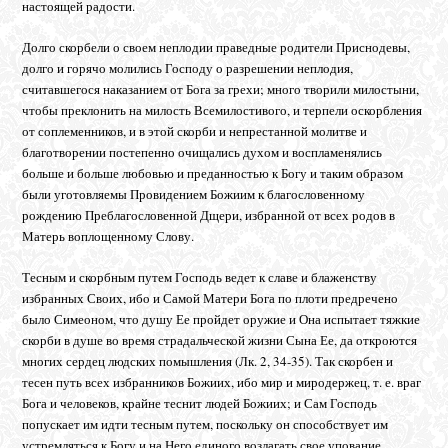
настоящей радости.
Долго скорбели о своем неплодии праведные родители Приснодевы,
долго и горячо молились Господу о разрешении неплодия,
считавшегося наказанием от Бога за грехи; много творили милостыни,
чтобы преклонить на милость Всемилостивого, и терпели оскорбления
от соплеменников, и в этой скорби и непрестанной молитве и
благотворении постепенно очищались духом и воспламенялись
больше и больше любовью и преданностью к Богу и таким образом
были уготовляемы Провидением Божиим к благословенному
рождению Преблагословенной Дщери, избранной от всех родов в
Матерь воплощенному Слову.
Тесным и скорбным путем Господь ведет к славе и блаженству
избранных Своих, ибо и Самой Матери Бога по плоти предречено
было Симеоном, что душу Ее пройдет оружие и Она испытает тяжкие
скорби в душе во время страдальческой жизни Сына Ее, да откроются
многих сердец людских помышления (Лк. 2, 34-35). Так скорбен и
тесен путь всех избранников Божиих, ибо мир и миродержец, т. е. враг
Бога и человеков, крайне теснит людей Божиих; и Сам Господь
попускает им идти тесным путем, поскольку он способствует им
устремляться к Богу и на Него единого возлагать свое упование.