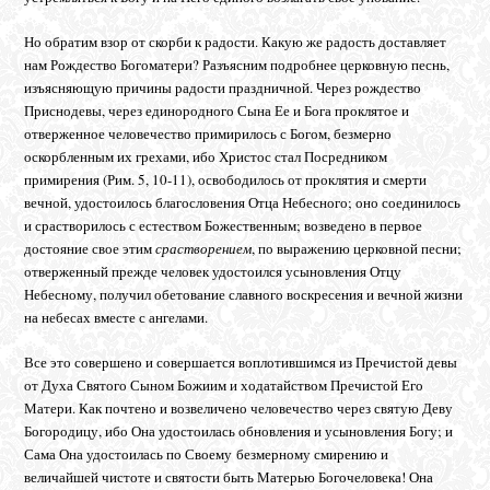
Но обратим взор от скорби к радости. Какую же радость доставляет
нам Рождество Богоматери? Разъясним подробнее церковную песнь,
изъясняющую причины радости праздничной. Через рождество
Приснодевы, через единородного Сына Ее и Бога проклятое и
отверженное человечество примирилось с Богом, безмерно
оскорбленным их грехами, ибо Христос стал Посредником
примирения (Рим. 5, 10-11), освободилось от проклятия и смерти
вечной, удостоилось благословения Отца Небесного; оно соединилось
и срастворилось с естеством Божественным; возведено в первое
достояние свое этим
срастворением
, по выражению церковной песни;
отверженный прежде человек удостоился усыновления Отцу
Небесному, получил обетование славного воскресения и вечной жизни
на небесах вместе с ангелами.
Все это совершено и совершается воплотившимся из Пречистой девы
от Духа Святого Сыном Божиим и ходатайством Пречистой Его
Матери. Как почтено и возвеличено человечество через святую Деву
Богородицу, ибо Она удостоилась обновления и усыновления Богу; и
Сама Она удостоилась по Своему
безмерному смирению и
величайшей чистоте и святости быть Матерью Богочеловека! Она