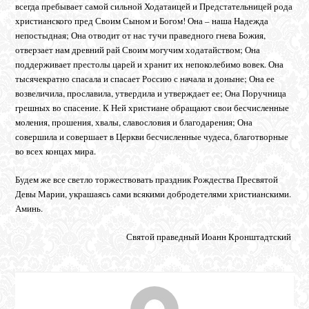
всегда пребывает самой сильной Ходатаицей и Предстательницей рода
христианского пред Своим Сыном и Богом! Она – наша Надежда
непостыдная; Она отводит от нас тучи праведного гнева Божия,
отверзает нам древний рай Своим могучим ходатайством; Она
поддерживает престолы царей и хранит их непоколебимо вовек. Она
тысячекратно спасала и спасает Россию с начала и доныне; Она ее
возвеличила, прославила, утвердила и утверждает ее; Она Поручница
грешных во спасение. К Ней христиане обращают свои бесчисленные
моления, прошения, хвалы, славословия и благодарения; Она
совершила и совершает в Церкви бесчисленные чудеса, благотворные
во всех концах мира.
Будем же все светло торжествовать праздник Рождества Пресвятой
Девы Марии, украшаясь сами всякими добродетелями христианскими.
Аминь.
Святой праведный Иоанн Кронштадтский