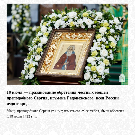
18 июля — празднование обретения честных мощей
преподобного Сергия, игумена Радонежского, всея России
чудотворца
Мо­щи пре­по­доб­но­го Сер­гия († 1392; па­мять его 25 сен­тяб­ря) бы­ли об­ре­те­ны
5/18 июля 1422 г.…