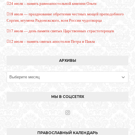
24 июля – память равноапостольной княгини Ольги
18 июля — празднование обретения честных мощей преподобного
Сергия, игумена Радонежского, всея России чудотворца
17 июля — день памяти святых Царственных страстотерпцев
12 июля – память святых апостолов Петра и Павла
АРХИВЫ
Архивы
МЫ В СОЦСЕТЯХ
I
n
s
t
ПРАВОСЛАВНЫЙ КАЛЕНДАРЬ