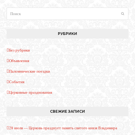
Поиск
Отпра
РУБРИКИ
Без рубрики
Объявления
Паломнические поездки
События
Церковные празднования
СВЕЖИЕ ЗАПИСИ
28 июля — Церковь празднует память святого князя Владимира