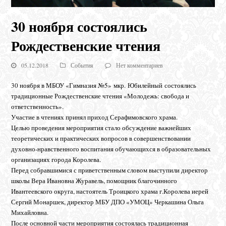
30 ноября состоялись
Рождественские чтения
05.12.2018
События
Нет комментариев
30 ноября в МБОУ «Гимназия №5» мкр. Юбилейный состоялись
традиционные Рождественские чтения «Молодежь: свобода и
ответственность».
Участие в чтениях принял приход Серафимовского храма.
Целью проведения мероприятия стало обсуждение важнейших
теоретических и практических вопросов в совершенствовании
духовно-нравственного воспитания обучающихся в образовательных
организациях города Королева.
Перед собравшимися с приветственным словом выступили директор
школы Вера Ивановна Журавель, помощник благочинного
Ивантеевского округа, настоятель Троицкого храма г.Королева иерей
Сергий Монаршек, директор МБУ ДПО «УМОЦ» Черкашина Ольга
Михайловна.
После основной части мероприятия состоялась традиционная