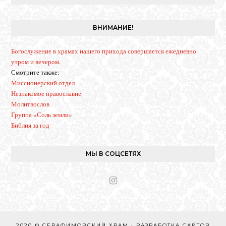
a
g
r
ВНИМАНИЕ!
a
m
Богослужение в храмах нашего прихода совершается ежедневно
утром и вечером.
Смотрите также:
Миссионерский отдел
Незнакомое православие
Молитвослов
Группа «Соль земли»
Библия за год
МЫ В СОЦСЕТЯХ
I
n
s
t
a
2020 © СЕРАФИМОВСКИЙ ХРАМ • РАЗРАБОТКА САЙТОВ