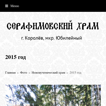
Меню
2015 год
Главная
»
Фото
»
Новомученический храм
»
2015 год